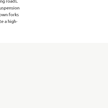
ing roads.
suspension
down forks
e a high-