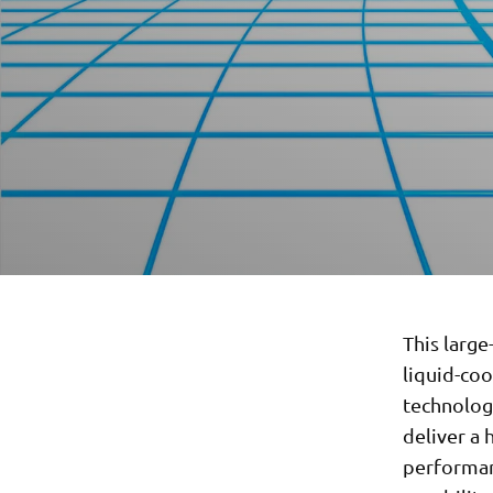
This larg
liquid-coo
technolog
deliver a 
performanc