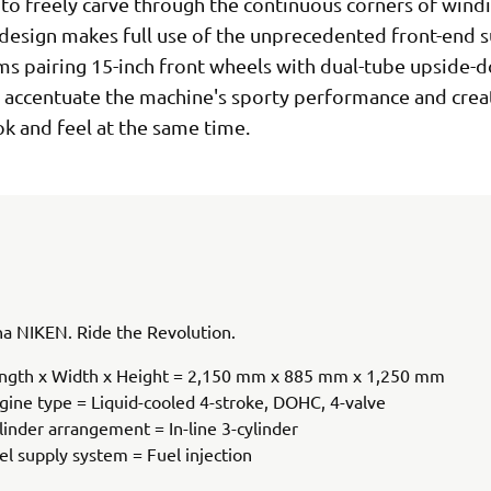
 to freely carve through the continuous corners of wind
design makes full use of the unprecedented front-end 
s pairing 15-inch front wheels with dual-tube upside-
y accentuate the machine's sporty performance and creat
ok and feel at the same time.
 NIKEN. Ride the Revolution.
ngth x Width x Height = 2,150 mm x 885 mm x 1,250 mm
gine type = Liquid-cooled 4-stroke, DOHC, 4-valve
linder arrangement = In-line 3-cylinder
el supply system = Fuel injection