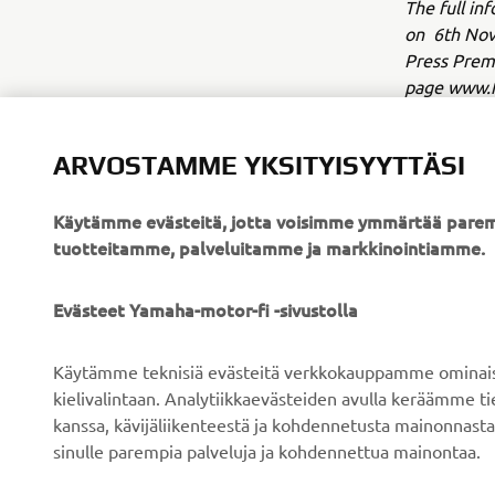
The full in
on 6th Nov
Press Prem
page www.
ARVOSTAMME YKSITYISYYTTÄSI
Käytämme evästeitä, jotta voisimme ymmärtää parem
tuotteitamme, palveluitamme ja markkinointiamme.
YRITYS
B2B
Evästeet Yamaha-motor-fi -sivustolla
Tietoa meistä
Sähköpyöräjärjestelmät
Käytämme teknisiä evästeitä verkkokauppamme ominaisuu
Uutiset
Viranomaiset
kielivalintaan. Analytiikkaevästeiden avulla keräämme 
kanssa, kävijäliikenteestä ja kohdennetusta mainonnasta
Tapahtumat
Golfkentät
sinulle parempia palveluja ja kohdennettua mainontaa.
Press
Pelastustoimi