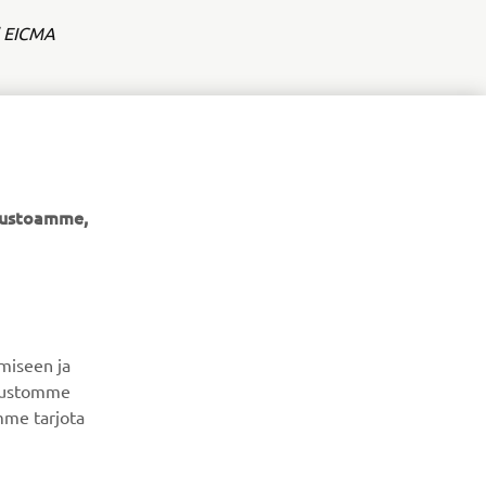
' EICMA
ivustoamme,
UUTISKIRJE
Ole ensimmäinen, joka kuulee uusimmista tarjouksista,
erikoistapahtumista, uusista julkaisuista ja paljon muuta...
miseen ja
ivustomme
mme tarjota
TILAA
Lue tietosuojakäytäntömme saadaksesi tietää, miten