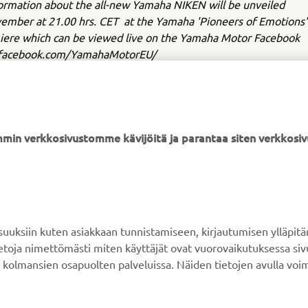
formation about the all-new Yamaha NIKEN will be unveiled
ember at 21.00 hrs. CET at the Yamaha 'Pioneers of Emotions
iere which can be viewed live on the Yamaha Motor Facebook
facebook.com/YamahaMotorEU/
min verkkosivustomme kävijöitä ja parantaa siten verkkos
YAMAHA MUUALLA
ASIAKASTUKI
MyYamaha
Verkkokaupan tuki
ksiin kuten asiakkaan tunnistamiseen, kirjautumisen ylläpitä
Yamaha Music
Varaosaluettelo
tietoja nimettömästi miten käyttäjät ovat vuorovaikutuksessa s
 kolmansien osapuolten palveluissa. Näiden tietojen avulla voi
Yamaha Racing
Huolto
Yamaha Motor Global
Jälleenmyyjähaku