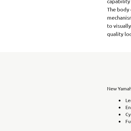
capability
The body 
mechanism
to visuall
quality lo
New Yamaha
Le
En
Cy
Fu