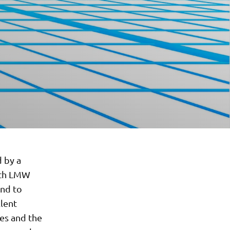
 by a
with LMW
and to
llent
ces and the