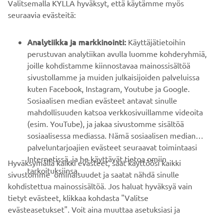
Valitsemalla KYLLÄ hyväksyt, että käytämme myös
B2B
seuraavia evästeitä:
YAMAHA MUUALLA
Analytiikka ja markkinointi:
Käyttäjätietoihin
perustuvan analytiikan avulla luomme kohderyhmiä,
joille kohdistamme kiinnostavaa mainossisältöä
ASIAKASTUKI
sivustollamme ja muiden julkaisijoiden palveluissa
kuten Facebook, Instagram, Youtube ja Google.
Sosiaalisen median evästeet antavat sinulle
UUTISKIRJE
mahdollisuuden katsoa verkkosivuillamme videoita
Ole ensimmäinen, joka kuulee uusimmista tarjouksista,
(esim. YouTube), ja jakaa sivustomme sisältöä
erikoistapahtumista, uusista julkaisuista ja paljon muuta...
sosiaalisessa mediassa. Nämä sosiaalisen median
palveluntarjoajien evästeet seuraavat toimintaasi
Internetissä, ja he käyttävät tietoa omiin
Hyväksymällä kaikki evästeet, saat käyttöösi kaikki
tarkoituksiinsa.
sivustomme ominaisuudet ja saatat nähdä sinulle
TILAA
kohdistettua mainossisältöä. Jos haluat hyväksyä vain
tietyt evästeet, klikkaa kohdasta "Valitse
Lue tietosuojakäytäntömme saadaksesi tietää, miten
evästeasetukset". Voit aina muuttaa asetuksiasi ja
käsittelemme henkilötietojasi:
Tietosuoja ja evästeet -sivustolta