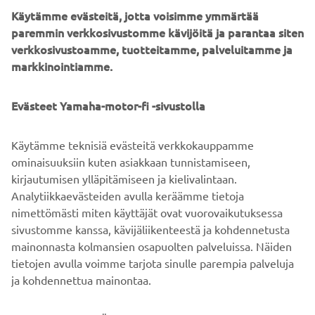
Käytämme evästeitä, jotta voisimme ymmärtää
paremmin verkkosivustomme kävijöitä ja parantaa siten
Alongside the incredible Hyper Naked range and 2017
verkkosivustoamme, tuotteitamme, palveluitamme ja
accessories, the 2017 MT Tour will be supported by a
markkinointiamme.
limited selection of like-minded premium partners.
So, if you're ready to take the next step and rise up your
Evästeet Yamaha-motor-fi -sivustolla
darkness, check
www.yamaha-darkside.com
or visit your
local Yamaha dealer for more information.
Käytämme teknisiä evästeitä verkkokauppamme
Get signed up and join SHARK Helmets, Akrapovič,
ominaisuuksiin kuten asiakkaan tunnistamiseen,
Yamaha Music, TomTom and of course Yamaha on the
kirjautumisen ylläpitämiseen ja kielivalintaan.
2017 MT Tour!
Analytiikkaevästeiden avulla keräämme tietoja
nimettömästi miten käyttäjät ovat vuorovaikutuksessa
sivustomme kanssa, kävijäliikenteestä ja kohdennetusta
mainonnasta kolmansien osapuolten palveluissa. Näiden
tietojen avulla voimme tarjota sinulle parempia palveluja
ja kohdennettua mainontaa.
YRITYS