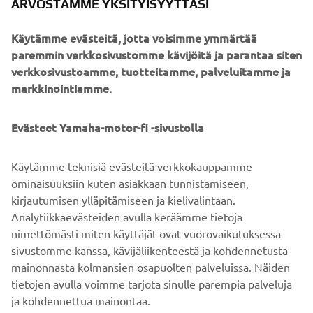
ARVOSTAMME YKSITYISYYTTÄSI
osoitteessa Rukatunturintie 2, 93825 Kuusamo.
Käytämme evästeitä, jotta voisimme ymmärtää
paremmin verkkosivustomme kävijöitä ja parantaa siten
verkkosivustoamme, tuotteitamme, palveluitamme ja
markkinointiamme.
Koeajossa mukana useita Yamaha-moottorikelkkoja,
ainakin;
Evästeet Yamaha-motor-fi -sivustolla
VK Professional II EPS
Sidewinder B-TX 153 LE
Sidewinder X-TX 137 SE
Käytämme teknisiä evästeitä verkkokauppamme
Sidewinder X-TX 141 LE
ominaisuuksiin kuten asiakkaan tunnistamiseen,
Sidewinder M-TX 162 LE
kirjautumisen ylläpitämiseen ja kielivalintaan.
RS Venture TF
Analytiikkaevästeiden avulla keräämme tietoja
nimettömästi miten käyttäjät ovat vuorovaikutuksessa
sivustomme kanssa, kävijäliikenteestä ja kohdennetusta
mainonnasta kolmansien osapuolten palveluissa. Näiden
tietojen avulla voimme tarjota sinulle parempia palveluja
ja kohdennettua mainontaa.
YRITYS