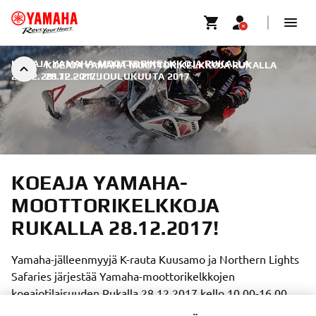
KOEAJA YAMAHA-MOOTTORIKELKKOJA RUKALLA
KOEAJA YAMAHA-MOOTTORIKELKKOJA RUKALLA
28.12.2017!
28.12.2017!
|
21. JOULUKUUTA 2017
KOEAJA YAMAHA-
MOOTTORIKELKKOJA
RUKALLA 28.12.2017!
Yamaha-jälleenmyyjä K-rauta Kuusamo ja Northern Lights
Safaries järjestää Yamaha-moottorikelkkojen
koeajotilaisuuden Rukalla 28.12.2017 kello 10.00-16.00.
Koeajopaikka on Northen Lights Safarin toimipiste Rukalla