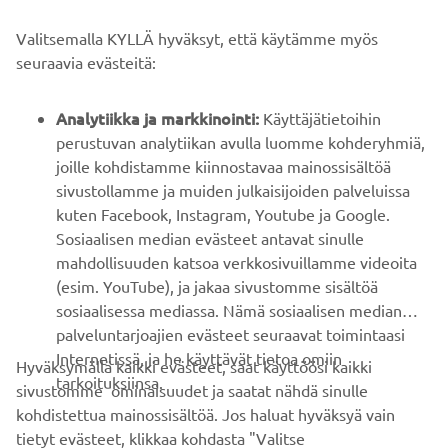
Valitsemalla KYLLÄ hyväksyt, että käytämme myös
B2B
seuraavia evästeitä:
YAMAHA MUUALLA
Analytiikka ja markkinointi:
Käyttäjätietoihin
perustuvan analytiikan avulla luomme kohderyhmiä,
joille kohdistamme kiinnostavaa mainossisältöä
ASIAKASTUKI
sivustollamme ja muiden julkaisijoiden palveluissa
kuten Facebook, Instagram, Youtube ja Google.
Sosiaalisen median evästeet antavat sinulle
UUTISKIRJE
mahdollisuuden katsoa verkkosivuillamme videoita
Ole ensimmäinen, joka kuulee uusimmista tarjouksista,
(esim. YouTube), ja jakaa sivustomme sisältöä
erikoistapahtumista, uusista julkaisuista ja paljon muuta...
sosiaalisessa mediassa. Nämä sosiaalisen median
palveluntarjoajien evästeet seuraavat toimintaasi
Internetissä, ja he käyttävät tietoa omiin
Hyväksymällä kaikki evästeet, saat käyttöösi kaikki
tarkoituksiinsa.
sivustomme ominaisuudet ja saatat nähdä sinulle
TILAA
kohdistettua mainossisältöä. Jos haluat hyväksyä vain
tietyt evästeet, klikkaa kohdasta "Valitse