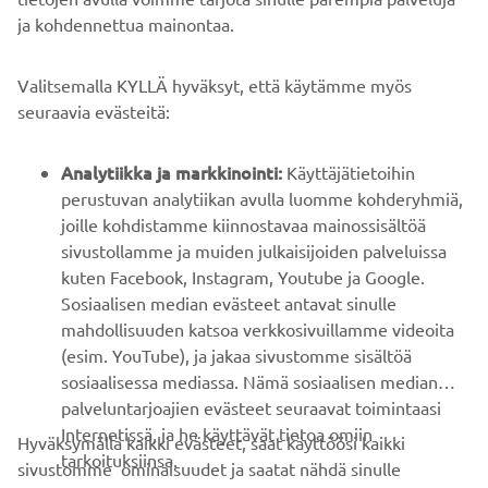
ja kohdennettua mainontaa.
YRITYS
Valitsemalla KYLLÄ hyväksyt, että käytämme myös
B2B
seuraavia evästeitä:
YAMAHA MUUALLA
Analytiikka ja markkinointi:
Käyttäjätietoihin
perustuvan analytiikan avulla luomme kohderyhmiä,
joille kohdistamme kiinnostavaa mainossisältöä
ASIAKASTUKI
sivustollamme ja muiden julkaisijoiden palveluissa
kuten Facebook, Instagram, Youtube ja Google.
Sosiaalisen median evästeet antavat sinulle
UUTISKIRJE
mahdollisuuden katsoa verkkosivuillamme videoita
Ole ensimmäinen, joka kuulee uusimmista tarjouksista,
(esim. YouTube), ja jakaa sivustomme sisältöä
erikoistapahtumista, uusista julkaisuista ja paljon muuta...
sosiaalisessa mediassa. Nämä sosiaalisen median
palveluntarjoajien evästeet seuraavat toimintaasi
Internetissä, ja he käyttävät tietoa omiin
Hyväksymällä kaikki evästeet, saat käyttöösi kaikki
tarkoituksiinsa.
sivustomme ominaisuudet ja saatat nähdä sinulle
TILAA