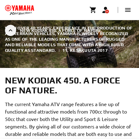
WITH OVER 40 YEARS' EXPERIENCE IN THE PRODUCTION OF
NEW KODIAK 450. A FORCE OF NATURE.
ALL TERRAIN VEHICLES, YAMAHA IS WIDELY RECOGNIZED
AS ONE OF THE LEADING MANUFACTURERS OF RUGGED
AND RELIABLE MODELS THAT COME WITH A HIGH BUILD
QUALITY AS STANDARD.
|
11. KESÄKUUTA 2017
NEW KODIAK 450. A FORCE
OF NATURE.
The current Yamaha ATV range features a line up of
functional and attractive models from 700cc through to
50cc that cover both the Utility and Sport & Leisure
segments. By giving all of our customers a wide choice of
durable and reliable models that are both easy to use and