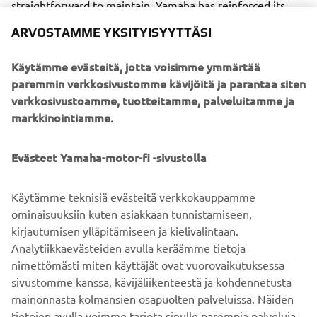
straightforward to maintain, Yamaha has reinforced its
position as one of the most solid and respected ATV
ARVOSTAMME YKSITYISYYTTÄSI
brands.
Käytämme evästeitä, jotta voisimme ymmärtää
paremmin verkkosivustomme kävijöitä ja parantaa siten
verkkosivustoamme, tuotteitamme, palveluitamme ja
markkinointiamme.
Yamaha's ATV range is further strengthened and
expanded with the introduction of the new Kodiak 450 EFI
Evästeet Yamaha-motor-fi -sivustolla
and Kodiak 450 EPS models that will be available from
summer 2017. Inspired by the hugely successful Kodiak
700, the Kodiak 450 is a new mid-sized utility model that
Käytämme teknisiä evästeitä verkkokauppamme
has been specifically developed for both professional and
ominaisuuksiin kuten asiakkaan tunnistamiseen,
leisure customers whose key priorities include all day
kirjautumisen ylläpitämiseen ja kielivalintaan.
comfort, functionality, and ease of use.
Analytiikkaevästeiden avulla keräämme tietoja
nimettömästi miten käyttäjät ovat vuorovaikutuksessa
sivustomme kanssa, kävijäliikenteestä ja kohdennetusta
mainonnasta kolmansien osapuolten palveluissa. Näiden
tietojen avulla voimme tarjota sinulle parempia palveluja