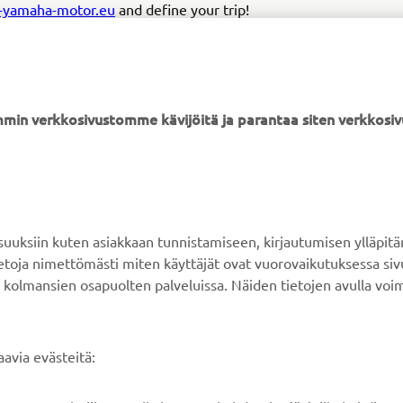
n-yamaha-motor.eu
and define your trip!
min verkkosivustomme kävijöitä ja parantaa siten verkkos
YAMAHA MUUALLA
ASIAKASTUKI
MyYamaha
Verkkokaupan tuki
ksiin kuten asiakkaan tunnistamiseen, kirjautumisen ylläpitä
Yamaha Music
Varaosaluettelo
tietoja nimettömästi miten käyttäjät ovat vuorovaikutuksessa s
 kolmansien osapuolten palveluissa. Näiden tietojen avulla voi
Yamaha Racing
Huolto
Yamaha Motor Global
Jälleenmyyjähaku
Mobiilisovellukset
Paristojätteen
avia evästeitä:
käsittelystä