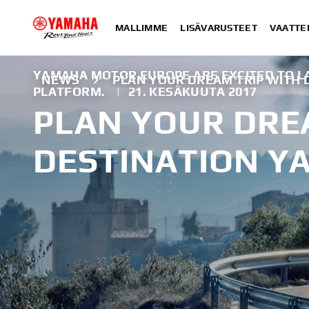
MALLIMME
LISÄVARUSTEET
VAATTE
YAMAHA MOTOR EUROPE ARE EXCITED TO 
NEWS
PLAN YOUR DREAM TRIP WITH
PLATFORM.
|
21. KESÄKUUTA 2017
PLAN YOUR DRE
DESTINATION Y