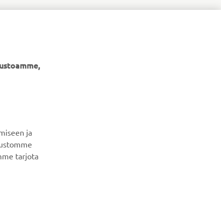
ivustoamme,
UUTISKIRJE
Ole ensimmäinen, joka kuulee uusimmista tarjouksista,
erikoistapahtumista, uusista julkaisuista ja paljon muuta...
miseen ja
ivustomme
mme tarjota
TILAA
Lue tietosuojakäytäntömme saadaksesi tietää, miten
käsittelemme henkilötietojasi:
Tietosuoja ja evästeet -
sivustolta