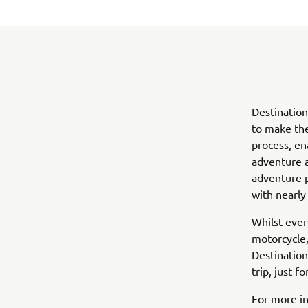
Destination
to make the
process, en
adventure a
adventure p
with nearly
Whilst ever
motorcycle,
Destination
trip, just fo
For more in