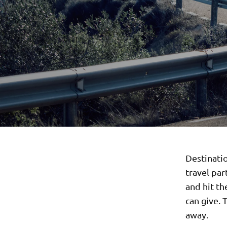
Destinati
travel par
and hit th
can give. 
away.