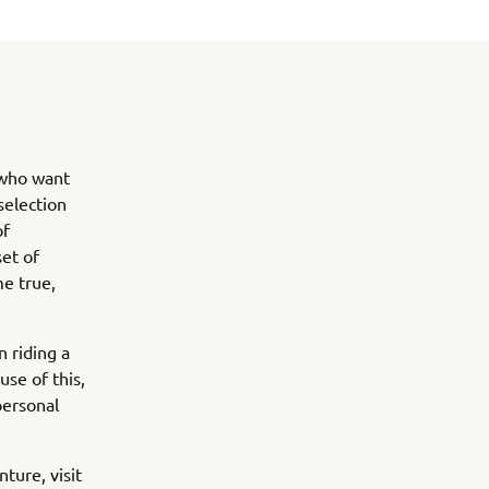
 who want
selection
of
set of
me true,
 riding a
se of this,
personal
ture, visit