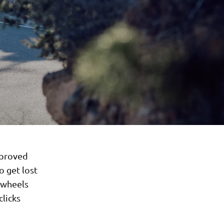
pproved
o get lost
o wheels
clicks