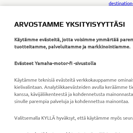
destinatio
ARVOSTAMME YKSITYISYYTTÄSI
Käytämme evästeitä, jotta voisimme ymmärtää parem
tuotteitamme, palveluitamme ja markkinointiamme.
YRITYS
B2B
Evästeet Yamaha-motor-fi -sivustolla
Tietoa meistä
Sähköpyöräjärjestelmät
Käytämme teknisiä evästeitä verkkokauppamme ominaisuu
Uutiset
Viranomaiset
kielivalintaan. Analytiikkaevästeiden avulla keräämme 
kanssa, kävijäliikenteestä ja kohdennetusta mainonnasta
Tapahtumat
Golfkentät
sinulle parempia palveluja ja kohdennettua mainontaa.
Press
Pelastustoimi
Esitteet
Autokoulut
Valitsemalla KYLLÄ hyväksyt, että käytämme myös seura
Työskentely Yamahalla
Robotics