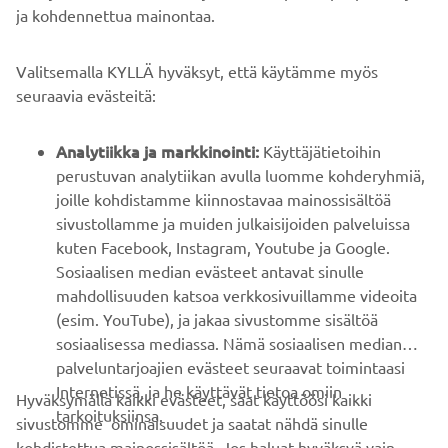
ja kohdennettua mainontaa.
YRITYS
Valitsemalla KYLLÄ hyväksyt, että käytämme myös
B2B
seuraavia evästeitä:
YAMAHA MUUALLA
Analytiikka ja markkinointi:
Käyttäjätietoihin
perustuvan analytiikan avulla luomme kohderyhmiä,
joille kohdistamme kiinnostavaa mainossisältöä
ASIAKASTUKI
sivustollamme ja muiden julkaisijoiden palveluissa
kuten Facebook, Instagram, Youtube ja Google.
Sosiaalisen median evästeet antavat sinulle
UUTISKIRJE
mahdollisuuden katsoa verkkosivuillamme videoita
Ole ensimmäinen, joka kuulee uusimmista tarjouksista,
(esim. YouTube), ja jakaa sivustomme sisältöä
erikoistapahtumista, uusista julkaisuista ja paljon muuta...
sosiaalisessa mediassa. Nämä sosiaalisen median
palveluntarjoajien evästeet seuraavat toimintaasi
Internetissä, ja he käyttävät tietoa omiin
Hyväksymällä kaikki evästeet, saat käyttöösi kaikki
tarkoituksiinsa.
sivustomme ominaisuudet ja saatat nähdä sinulle
TILAA
kohdistettua mainossisältöä. Jos haluat hyväksyä vain