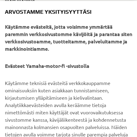
1. Janne Fräki
ARVOSTAMME YKSITYISYYTTÄSI
2. Michael Malmlund
Käytämme evästeitä, jotta voisimme ymmärtää
ENDURO D SUOMEN CUP 2017
paremmin verkkosivustomme kävijöitä ja parantaa siten
2. Marita Nyqvist
verkkosivustoamme, tuotteitamme, palveluitamme ja
markkinointiamme.
ENDURO V50 SUOMEN CUP 2017
1. Jyrki Savola
Evästeet Yamaha-motor-fi -sivustolla
ENDURO Kerhojoukkueet SM 2017
2. RIIHIMÄEN MPK KAHVAKOPLA I - joukkueessa
Käytämme teknisiä evästeitä verkkokauppamme
Yamahalla mukana Jari Mattila
ominaisuuksiin kuten asiakkaan tunnistamiseen,
CROSS COUNTRY NAISET Suomen Cup 2017
kirjautumisen ylläpitämiseen ja kielivalintaan.
1. Marita Nyqvist
Analytiikkaevästeiden avulla keräämme tietoja
nimettömästi miten käyttäjät ovat vuorovaikutuksessa
sivustomme kanssa, kävijäliikenteestä ja kohdennetusta
mainonnasta kolmansien osapuolten palveluissa. Näiden
tietojen avulla voimme tarjota sinulle parempia palveluja