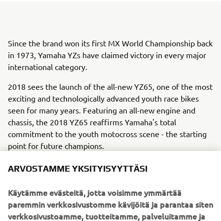
Since the brand won its first MX World Championship back
in 1973, Yamaha YZs have claimed victory in every major
international category.
2018 sees the launch of the all-new YZ65, one of the most
exciting and technologically advanced youth race bikes
seen for many years. Featuring an all-new engine and
chassis, the 2018 YZ65 reaffirms Yamaha's total
commitment to the youth motocross scene - the starting
point for future champions.
YZ65 boasts an all-new 65cc 2-stroke liquid-cooled engine
ARVOSTAMME YKSITYISYYTTÄSI
and it’s equipped with a Yamaha Power Valve System
(YPVS) – giving smooth power delivery and optimizing
Käytämme evästeitä, jotta voisimme ymmärtää
torque output. Its new semi double cradle frame ensures
paremmin verkkosivustomme kävijöitä ja parantaa siten
light and stable handling with easy agility. YZ65 also
verkkosivustoamme, tuotteitamme, palveluitamme ja