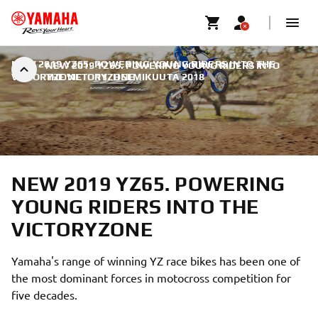
NEW 2019 YZ65. POWERING YOUNG RIDERS INTO THE
NEW 2019 YZ65. POWERING YOUNG RIDERS INTO
VICTORYZONE
THE VICTORYZONE
|
11. HELMIKUUTA 2018
NEW 2019 YZ65. POWERING
YOUNG RIDERS INTO THE
VICTORYZONE
Yamaha's range of winning YZ race bikes has been one of
the most dominant forces in motocross competition for
five decades.