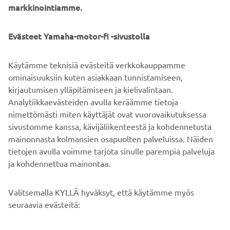
benefits from high specification 36mm KYB front forks
markkinointiamme.
that allow confident cornering.
Evästeet Yamaha-motor-fi -sivustolla
The new YZ65 comes with pure YZ race-bred DNA as
standard equipment. Its race blue bodywork, bold graphics
and blue rims are inspired by Yamaha's YZ450FM MXGP
Käytämme teknisiä evästeitä verkkokauppamme
bike, and every key feature on this youth motocross bike
ominaisuuksiin kuten asiakkaan tunnistamiseen,
has been developed by the same team of engineers that
kirjautumisen ylläpitämiseen ja kielivalintaan.
are responsible for the company's other YZ race bikes.
Analytiikkaevästeiden avulla keräämme tietoja
nimettömästi miten käyttäjät ovat vuorovaikutuksessa
sivustomme kanssa, kävijäliikenteestä ja kohdennetusta
mainonnasta kolmansien osapuolten palveluissa. Näiden
tietojen avulla voimme tarjota sinulle parempia palveluja
ja kohdennettua mainontaa.
YRITYS
Valitsemalla KYLLÄ hyväksyt, että käytämme myös
B2B
seuraavia evästeitä: