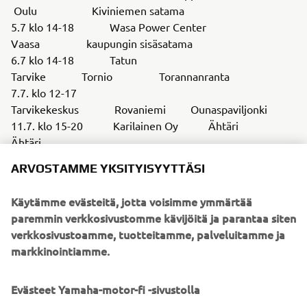
Oulu Kiviniemen satama
5.7 klo 14-18 Wasa Power Center
Vaasa kaupungin sisäsatama
6.7 klo 14-18 Tatun
Tarvike Tornio Torannanranta
7.7. klo 12-17
Tarvikekeskus Rovaniemi Ounaspaviljonki
11.7. klo 15-20 Karilainen Oy Ähtäri
Ähtäri
17.7. klo 12-17 Rantakone Mikkeli
ARVOSTAMME YKSITYISYYTTÄSI
vahvistetaan myöhemmin
25.7. klo 14-18 Yamaha Center
Käytämme evästeitä, jotta voisimme ymmärtää
Turku Raision venesatama,
paremmin verkkosivustomme kävijöitä ja parantaa siten
Hahdenniementie
verkkosivustoamme, tuotteitamme, palveluitamme ja
26.7. klo 14-18 Yamaha Center Helsinki
markkinointiamme.
vahvistetaan myöhemmin
27.7. klo 14-18 Yamaha Center Helsinki
Evästeet Yamaha-motor-fi -sivustolla
Wakespot, Hiekkarannantie 11, Helsinki