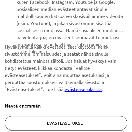
kuten Facebook, Instagram, Youtube ja Google.
Sosiaalisen median evästeet antavat sinulle
UUTISKIRJE
mahdollisuuden katsoa verkkosivuillamme videoita
Ole ensimmäinen, joka kuulee uusimmista tarjouksista,
(esim. YouTube), ja jakaa sivustomme sisältöä
erikoistapahtumista, uusista julkaisuista ja paljon muuta...
sosiaalisessa mediassa. Nämä sosiaalisen median
palveluntarjoajien evästeet seuraavat toimintaasi
Internetissä, ja he käyttävät tietoa omiin
Hyväksymällä kaikki evästeet, saat käyttöösi kaikki
tarkoituksiinsa.
sivustomme ominaisuudet ja saatat nähdä sinulle
TILAA
kohdistettua mainossisältöä. Jos haluat hyväksyä vain
tietyt evästeet, klikkaa kohdasta "Valitse
Lue tietosuojakäytäntömme saadaksesi tietää, miten
evästeasetukset". Voit aina muuttaa asetuksiasi ja
käsittelemme henkilötietojasi:
Tietosuoja ja evästeet -sivustolta
peruuttaa suostumuksesi valitsemalla sivustolla
”Evästeasetukset”. Lue lisää
evästeasetuksista
.
Finland (Finnish)
Näytä enemmän
EVÄSTEASETUKSET