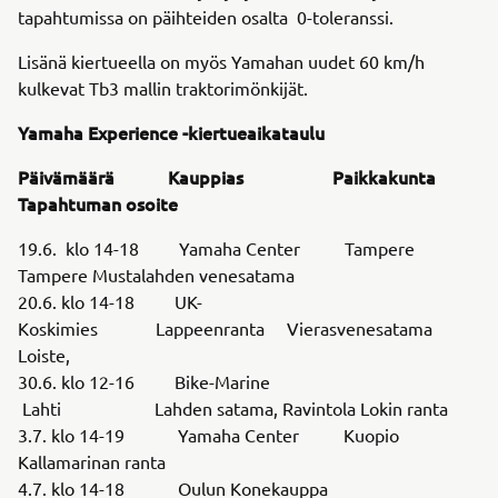
tapahtumissa on päihteiden osalta 0-toleranssi.
Lisänä kiertueella on myös Yamahan uudet 60 km/h
kulkevat Tb3 mallin traktorimönkijät.
Yamaha Experience -kiertueaikataulu
Päivämäärä Kauppias
Paikkakunta
Tapahtuman osoite
19.6. klo 14-18 Yamaha Center Tampere
Tampere Mustalahden venesatama
20.6. klo 14-18 UK-
Koskimies Lappeenranta Vierasvenesatama
Loiste,
30.6. klo 12-16 Bike-Marine
Lahti Lahden satama, Ravintola Lokin ranta
3.7. klo 14-19 Yamaha Center Kuopio
Kallamarinan ranta
4.7. klo 14-18 Oulun Konekauppa