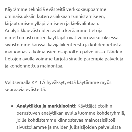
Käytämme teknisiä evästeitä verkkokauppamme
Tervetuloa kokemaan Yamaha Experience!
ominaisuuksiin kuten asiakkaan tunnistamiseen,
kirjautumisen ylläpitämiseen ja kielivalintaan.
Analytiikkaevästeiden avulla keräämme tietoja
nimettömästi miten käyttäjät ovat vuorovaikutuksessa
sivustomme kanssa, kävijäliikenteestä ja kohdennetusta
mainonnasta kolmansien osapuolten palveluissa. Näiden
tietojen avulla voimme tarjota sinulle parempia palveluja
ja kohdennettua mainontaa.
YRITYS
Valitsemalla KYLLÄ hyväksyt, että käytämme myös
B2B
seuraavia evästeitä:
YAMAHA MUUALLA
Analytiikka ja markkinointi:
Käyttäjätietoihin
perustuvan analytiikan avulla luomme kohderyhmiä,
joille kohdistamme kiinnostavaa mainossisältöä
ASIAKASTUKI
sivustollamme ja muiden julkaisijoiden palveluissa