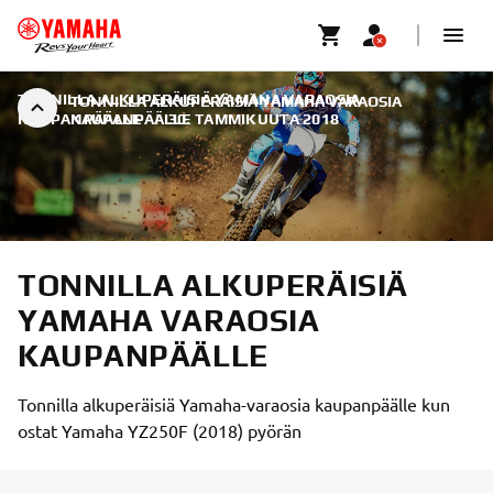
TONNILLA ALKUPERÄISIÄ YAMAHA VARAOSIA
TONNILLA ALKUPERÄISIÄ YAMAHA VARAOSIA
KAUPANPÄÄLLE
KAUPANPÄÄLLE
|
30. TAMMIKUUTA 2018
TONNILLA ALKUPERÄISIÄ
YAMAHA VARAOSIA
KAUPANPÄÄLLE
Tonnilla alkuperäisiä Yamaha-varaosia kaupanpäälle kun
ostat Yamaha YZ250F (2018) pyörän