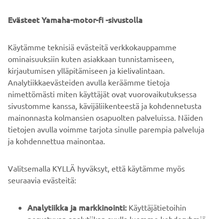
Evästeet Yamaha-motor-fi -sivustolla
Käytämme teknisiä evästeitä verkkokauppamme
ominaisuuksiin kuten asiakkaan tunnistamiseen,
kirjautumisen ylläpitämiseen ja kielivalintaan.
Analytiikkaevästeiden avulla keräämme tietoja
nimettömästi miten käyttäjät ovat vuorovaikutuksessa
sivustomme kanssa, kävijäliikenteestä ja kohdennetusta
mainonnasta kolmansien osapuolten palveluissa. Näiden
tietojen avulla voimme tarjota sinulle parempia palveluja
ja kohdennettua mainontaa.
YRITYS
Valitsemalla KYLLÄ hyväksyt, että käytämme myös
B2B
seuraavia evästeitä:
YAMAHA MUUALLA
Analytiikka ja markkinointi:
Käyttäjätietoihin