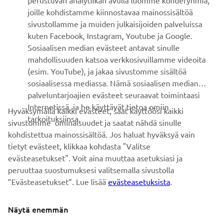
perustuvan analytiikan avulla luomme kohderyhmiä,
joille kohdistamme kiinnostavaa mainossisältöä
ASIAKASTUKI
sivustollamme ja muiden julkaisijoiden palveluissa
kuten Facebook, Instagram, Youtube ja Google.
Sosiaalisen median evästeet antavat sinulle
UUTISKIRJE
mahdollisuuden katsoa verkkosivuillamme videoita
Ole ensimmäinen, joka kuulee uusimmista tarjouksista,
(esim. YouTube), ja jakaa sivustomme sisältöä
erikoistapahtumista, uusista julkaisuista ja paljon muuta...
sosiaalisessa mediassa. Nämä sosiaalisen median
palveluntarjoajien evästeet seuraavat toimintaasi
Internetissä, ja he käyttävät tietoa omiin
Hyväksymällä kaikki evästeet, saat käyttöösi kaikki
tarkoituksiinsa.
sivustomme ominaisuudet ja saatat nähdä sinulle
TILAA
kohdistettua mainossisältöä. Jos haluat hyväksyä vain
tietyt evästeet, klikkaa kohdasta "Valitse
Lue tietosuojakäytäntömme saadaksesi tietää, miten
evästeasetukset". Voit aina muuttaa asetuksiasi ja
käsittelemme henkilötietojasi:
Tietosuoja ja evästeet -sivustolta
peruuttaa suostumuksesi valitsemalla sivustolla
”Evästeasetukset”. Lue lisää
evästeasetuksista
.
Finland (Finnish)
Näytä enemmän