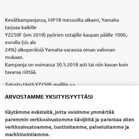
Kevätkampanjassa, MP18 messuilta alkaen, Yamaha
tarjoaa kaikille
YZ250F (vm 2018) pyörien ostajille kaupan päälle 1000,-
eurolla (sis alv
24%) alkuperäisiä Yamaha-varaosia oman valinnan
mukaan.
Kampanja on voimassa 30.5.2018 asti tai niin kauan kuin
tavaraa riittää.
Tutustu tästä YZ250F-malliin >>
ARVOSTAMME YKSITYISYYTTÄSI
Käytämme evästeitä, jotta voisimme ymmärtää
paremmin verkkosivustomme kävijöitä ja parantaa siten
verkkosivustoamme, tuotteitamme, palveluitamme ja
markkinointiamme.