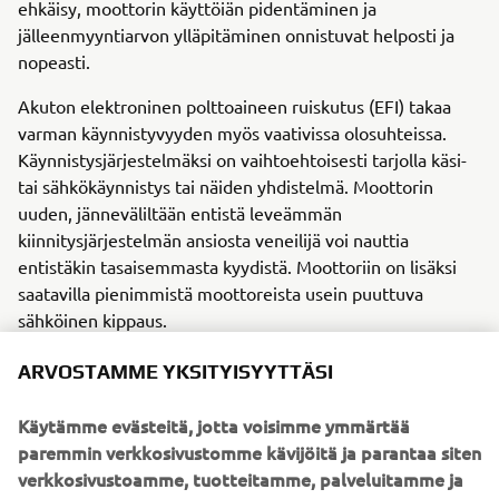
ehkäisy, moottorin käyttöiän pidentäminen ja
jälleenmyyntiarvon ylläpitäminen onnistuvat helposti ja
nopeasti.
Akuton elektroninen polttoaineen ruiskutus (EFI) takaa
varman käynnistyvyyden myös vaativissa olosuhteissa.
Käynnistysjärjestelmäksi on vaihtoehtoisesti tarjolla käsi-
tai sähkökäynnistys tai näiden yhdistelmä. Moottorin
uuden, jänneväliltään entistä leveämmän
kiinnitysjärjestelmän ansiosta veneilijä voi nauttia
entistäkin tasaisemmasta kyydistä. Moottoriin on lisäksi
saatavilla pienimmistä moottoreista usein puuttuva
sähköinen kippaus.
F20 on luonnollisesti täysin yhteensopiva Yamahan LAN-
ARVOSTAMME YKSITYISYYTTÄSI
järjestelmän kanssa, jonka avulla perämoottoriin voi
kytkeä erilaisia selkeitä mittareita. Monitoiminen
Käytämme evästeitä, jotta voisimme ymmärtää
ohjauskahva tuo veneen käsittelyyn mukavuutta.
paremmin verkkosivustomme kävijöitä ja parantaa siten
Kalastajat ilahtuvat varmasti moottoriin kiinteästi
verkkosivustoamme, tuotteitamme, palveluitamme ja
kuuluvasta uistelunopeuden säätöominaisuudesta, joka