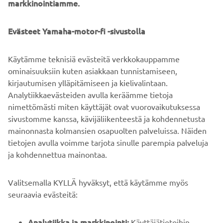
markkinointiamme.
pitää joutokäyntinopeuden tavallista pienempänä ja
helpottaa uistelunopeuden hallintaa.
Evästeet Yamaha-motor-fi -sivustolla
F20-moottorin kruunaa uudenmallinen yksiosainen
tyylikäs moottorikoppa ja uudelleen suunniteltu, vettä
Käytämme teknisiä evästeitä verkkokauppamme
poistava imuilmakanava. Uusi F20 on tehokas, luotettava
ominaisuuksiin kuten asiakkaan tunnistamiseen,
ja täynnä uusinta tekniikkaa - kuten Yamahalta sopii
kirjautumisen ylläpitämiseen ja kielivalintaan.
odottaa!
Analytiikkaevästeiden avulla keräämme tietoja
nimettömästi miten käyttäjät ovat vuorovaikutuksessa
sivustomme kanssa, kävijäliikenteestä ja kohdennetusta
mainonnasta kolmansien osapuolten palveluissa. Näiden
tietojen avulla voimme tarjota sinulle parempia palveluja
ja kohdennettua mainontaa.
YRITYS
Valitsemalla KYLLÄ hyväksyt, että käytämme myös
B2B
seuraavia evästeitä:
YAMAHA MUUALLA
Analytiikka ja markkinointi:
Käyttäjätietoihin