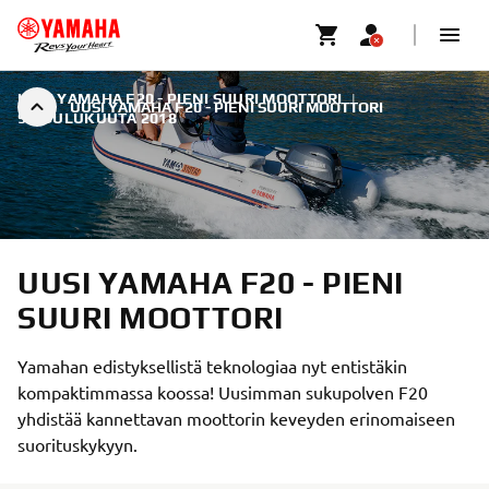
UUSI YAMAHA F20 - PIENI SUURI MOOTTORI
|
UUSI YAMAHA F20 - PIENI SUURI MOOTTORI
9. JOULUKUUTA 2018
UUSI YAMAHA F20 - PIENI
SUURI MOOTTORI
Yamahan edistyksellistä teknologiaa nyt entistäkin
kompaktimmassa koossa! Uusimman sukupolven F20
yhdistää kannettavan moottorin keveyden erinomaiseen
suorituskykyyn.