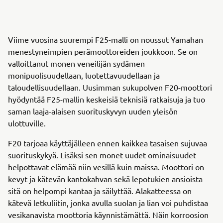
Viime vuosina suurempi F25-malli on noussut Yamahan
menestyneimpien perämoottoreiden joukkoon. Se on
valloittanut monen veneilijän sydämen
monipuolisuudellaan, luotettavuudellaan ja
taloudellisuudellaan. Uusimman sukupolven F20-moottori
hyödyntää F25-mallin keskeisiä teknisiä ratkaisuja ja tuo
saman laaja-alaisen suorituskyvyn uuden yleisön
ulottuville.
F20 tarjoaa käyttäjälleen ennen kaikkea tasaisen sujuvaa
suorituskykyä. Lisäksi sen monet uudet ominaisuudet
helpottavat elämää niin vesillä kuin maissa. Moottori on
kevyt ja kätevän kantokahvan sekä lepotukien ansioista
sitä on helpompi kantaa ja säilyttää. Alakatteessa on
kätevä letkuliitin, jonka avulla suolan ja lian voi puhdistaa
vesikanavista moottoria käynnistämättä. Näin korroosion