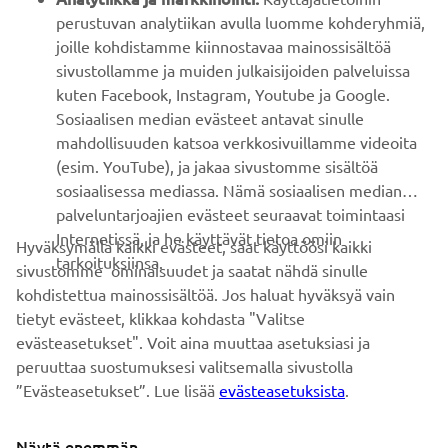
perustuvan analytiikan avulla luomme kohderyhmiä,
joille kohdistamme kiinnostavaa mainossisältöä
ASIAKASTUKI
sivustollamme ja muiden julkaisijoiden palveluissa
kuten Facebook, Instagram, Youtube ja Google.
Sosiaalisen median evästeet antavat sinulle
UUTISKIRJE
mahdollisuuden katsoa verkkosivuillamme videoita
Ole ensimmäinen, joka kuulee uusimmista tarjouksista,
(esim. YouTube), ja jakaa sivustomme sisältöä
erikoistapahtumista, uusista julkaisuista ja paljon muuta...
sosiaalisessa mediassa. Nämä sosiaalisen median
palveluntarjoajien evästeet seuraavat toimintaasi
Internetissä, ja he käyttävät tietoa omiin
Hyväksymällä kaikki evästeet, saat käyttöösi kaikki
tarkoituksiinsa.
sivustomme ominaisuudet ja saatat nähdä sinulle
TILAA
kohdistettua mainossisältöä. Jos haluat hyväksyä vain
tietyt evästeet, klikkaa kohdasta "Valitse
Lue tietosuojakäytäntömme saadaksesi tietää, miten
evästeasetukset". Voit aina muuttaa asetuksiasi ja
käsittelemme henkilötietojasi:
Tietosuoja ja evästeet -sivustolta
peruuttaa suostumuksesi valitsemalla sivustolla
”Evästeasetukset”. Lue lisää
evästeasetuksista
.
Finland (Finnish)
Näytä enemmän