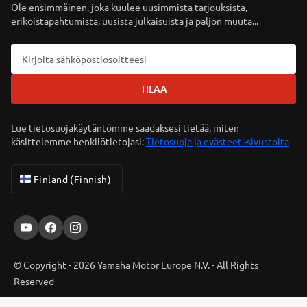
Ole ensimmäinen, joka kuulee uusimmista tarjouksista,
erikoistapahtumista, uusista julkaisuista ja paljon muuta...
TILAA
Lue tietosuojakäytäntömme saadaksesi tietää, miten
käsittelemme henkilötietojasi:
Tietosuoja ja evästeet -sivustolta
Finland (Finnish)
© Copyright - 2026 Yamaha Motor Europe N.V. - All Rights
Reserved
ER-LOCATOR