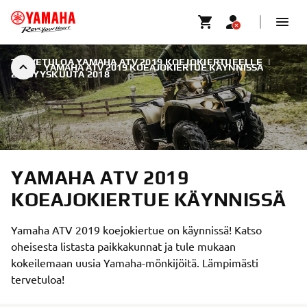
TERVETULOA YAMAHA ATV 2019 KOEJOKIERTUEELLE
|
YAMAHA ATV 2019 KOEAJOKIERTUE KÄYNNISSÄ
27. SYYSKUUTA 2018
YAMAHA ATV 2019
KOEAJOKIERTUE KÄYNNISSÄ
Yamaha ATV 2019 koejokiertue on käynnissä! Katso
oheisesta listasta paikkakunnat ja tule mukaan
kokeilemaan uusia Yamaha-mönkijöitä. Lämpimästi
tervetuloa!