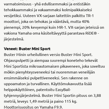
varmatoimisuus - yhä edullisemmaksi ja entistäkin
tehokkaammaksi ja vakaammaksi kolmipaikkaiseksi
vesijetiksi. Uuteen VX-sarjaan laitettiin palkittu TR-1
moottori, joka on tehokas ja vääntävä, mutta 40%
pienempi, 20% kevyempi kuin MR-1. VX-sarjan jeteissä on
vakiona Yamaha oma käsiteltävyyttä parantava RiDE® -
järjestelmä.
Veneet: Buster Mini Sport
Buster Minin urheilullinen versio Buster Mini Sport.
Ohjauspulpetti ja aiempaa suurempi koneteho tekevät
Mini Sportista mikroautomaisen pikaveneen, joka soveltuu
mökin pienyhteysveneeksi tai nuoremman veneilijän
ensimmäiseksi pulpettiveneeksi. Sen rakenne on
uppoamaton ja turvallinen. Käyttömukavuutta lisää
helppokäyttöinen, patentoitu EasyBail-
tyhjennysjärjestelmä. Buster Mini Sportin pituus on 3,88
metriä, leveys 1,49 metriä ja paino 115 kg.
Moottorisuositus on Yamaha F9.9.