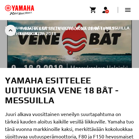
YAMAHA ESITTELEE UUTUUKSIA VENE 18 BÅT -MESSUILLA
YAMAHA ESITTELEE UUTUUKSIA VENE 18 BÅT -
|
8. HELMIKUUTA 2018
MESSUILLA
YAMAHA ESITTELEE
UUTUUKSIA VENE 18 BÅT -
MESSUILLA
Juuri alkava vuosittainen veneilyn suurtapahtuma on
tärkeä kauden aloitus kaikille vesillä liikkuville. Yamaha tuo
tänä vuonna markkinoille kaksi, merkittävään kokoluokkaa
sijoittuvaa uutuusperämoottoria, F80 ja F150 hevosmaiset