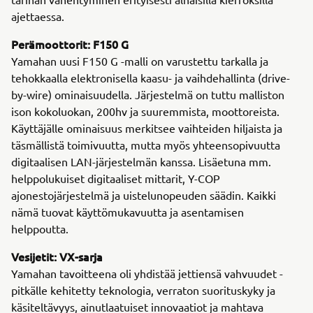
ajettaessa.
Perämoottorit: F150 G
Yamahan uusi F150 G -malli on varustettu tarkalla ja
tehokkaalla elektronisella kaasu- ja vaihdehallinta (drive-
by-wire) ominaisuudella. Järjestelmä on tuttu malliston
ison kokoluokan, 200hv ja suuremmista, moottoreista.
Käyttäjälle ominaisuus merkitsee vaihteiden hiljaista ja
täsmällistä toimivuutta, mutta myös yhteensopivuutta
digitaalisen LAN-järjestelmän kanssa. Lisäetuna mm.
helppolukuiset digitaaliset mittarit, Y-COP
ajonestojärjestelmä ja uistelunopeuden säädin. Kaikki
nämä tuovat käyttömukavuutta ja asentamisen
helppoutta.
Vesijetit: VX-sarja
Yamahan tavoitteena oli yhdistää jettiensä vahvuudet -
pitkälle kehitetty teknologia, verraton suorituskyky ja
käsiteltävyys, ainutlaatuiset innovaatiot ja mahtava