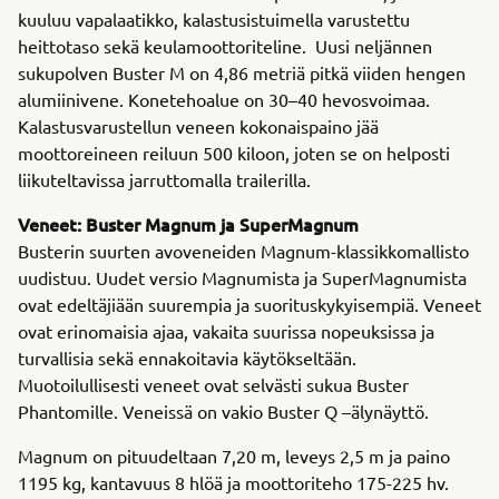
kuuluu vapalaatikko, kalastusistuimella varustettu
heittotaso sekä keulamoottoriteline. Uusi neljännen
sukupolven Buster M on 4,86 metriä pitkä viiden hengen
alumiinivene. Konetehoalue on 30–40 hevosvoimaa.
Kalastusvarustellun veneen kokonaispaino jää
moottoreineen reiluun 500 kiloon, joten se on helposti
liikuteltavissa jarruttomalla trailerilla.
Veneet: Buster Magnum ja SuperMagnum
Busterin suurten avoveneiden Magnum-klassikkomallisto
uudistuu. Uudet versio Magnumista ja SuperMagnumista
ovat edeltäjiään suurempia ja suorituskykyisempiä. Veneet
ovat erinomaisia ajaa, vakaita suurissa nopeuksissa ja
turvallisia sekä ennakoitavia käytökseltään.
Muotoilullisesti veneet ovat selvästi sukua Buster
Phantomille. Veneissä on vakio Buster Q –älynäyttö.
Magnum on pituudeltaan 7,20 m, leveys 2,5 m ja paino
1195 kg, kantavuus 8 hlöä ja moottoriteho 175-225 hv.