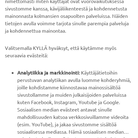
nimettömästi miten käyttäjät ovat vuorovaikutuksessa
sivustomme kanssa, kävijäliikenteestä ja kohdennetusta
mainonnasta kolmansien osapuolten palveluissa. Näiden
tietojen avulla voimme tarjota sinulle parempia palveluja
ja kohdennettua mainontaa.
YRITYS
Valitsemalla KYLLÄ hyväksyt, että käytämme myös
B2B
seuraavia evästeitä:
YAMAHA MUUALLA
Analytiikka ja markkinointi:
Käyttäjätietoihin
perustuvan analytiikan avulla luomme kohderyhmiä,
joille kohdistamme kiinnostavaa mainossisältöä
ASIAKASTUKI
sivustollamme ja muiden julkaisijoiden palveluissa
kuten Facebook, Instagram, Youtube ja Google.
Sosiaalisen median evästeet antavat sinulle
UUTISKIRJE
mahdollisuuden katsoa verkkosivuillamme videoita
Ole ensimmäinen, joka kuulee uusimmista tarjouksista,
(esim. YouTube), ja jakaa sivustomme sisältöä
erikoistapahtumista, uusista julkaisuista ja paljon muuta...
sosiaalisessa mediassa. Nämä sosiaalisen median