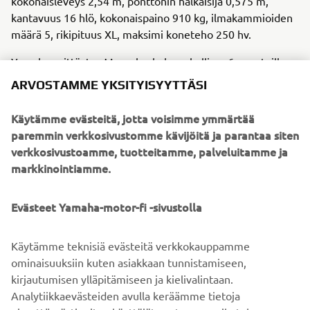
kokonaisleveys 2,54 m, ponttonin halkaisija 0,575 m,
kantavuus 16 hlö, kokonaispaino 910 kg, ilmakammioiden
määrä 5, rikipituus XL, maksimi koneteho 250 hv.
Yamaha esittäytyy Messukeskuksen hallissa 6, osastoilla
6f48, 6d48 ja 6f1.
ARVOSTAMME YKSITYISYYTTÄSI
Käytämme evästeitä, jotta voisimme ymmärtää
paremmin verkkosivustomme kävijöitä ja parantaa siten
verkkosivustoamme, tuotteitamme, palveluitamme ja
markkinointiamme.
Evästeet Yamaha-motor-fi -sivustolla
Käytämme teknisiä evästeitä verkkokauppamme
ominaisuuksiin kuten asiakkaan tunnistamiseen,
kirjautumisen ylläpitämiseen ja kielivalintaan.
Analytiikkaevästeiden avulla keräämme tietoja