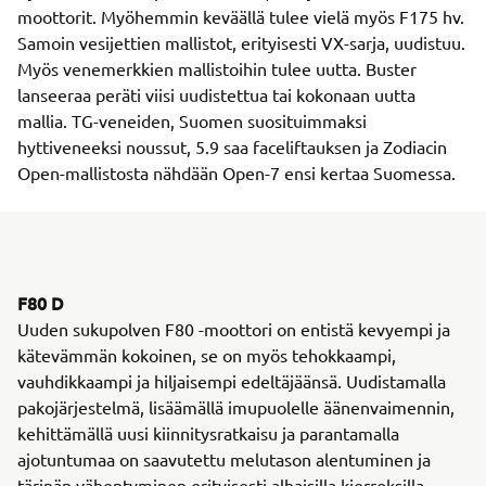
moottorit. Myöhemmin keväällä tulee vielä myös F175 hv.
Samoin vesijettien mallistot, erityisesti VX-sarja, uudistuu.
Myös venemerkkien mallistoihin tulee uutta. Buster
lanseeraa peräti viisi uudistettua tai kokonaan uutta
mallia. TG-veneiden, Suomen suosituimmaksi
hyttiveneeksi noussut, 5.9 saa faceliftauksen ja Zodiacin
Open-mallistosta nähdään Open-7 ensi kertaa Suomessa.
F80 D
Uuden sukupolven F80 -moottori on entistä kevyempi ja
kätevämmän kokoinen, se on myös tehokkaampi,
vauhdikkaampi ja hiljaisempi edeltäjäänsä. Uudistamalla
pakojärjestelmä, lisäämällä imupuolelle äänenvaimennin,
kehittämällä uusi kiinnitysratkaisu ja parantamalla
ajotuntumaa on saavutettu melutason alentuminen ja
tärinän vähentyminen erityisesti alhaisilla kierroksilla