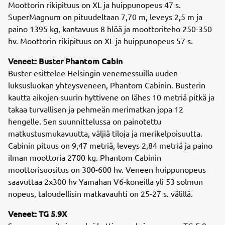
Moottorin rikipituus on XL ja huippunopeus 47 s.
SuperMagnum on pituudeltaan 7,70 m, leveys 2,5 m ja
paino 1395 kg, kantavuus 8 hlöä ja moottoriteho 250-350
hv. Moottorin rikipituus on XL ja huippunopeus 57 s.
Veneet: Buster Phantom Cabin
Buster esittelee Helsingin venemessuilla uuden
luksusluokan yhteysveneen, Phantom Cabinin. Busterin
kautta aikojen suurin hyttivene on lähes 10 metriä pitkä ja
takaa turvallisen ja pehmeän merimatkan jopa 12
hengelle. Sen suunnittelussa on painotettu
matkustusmukavuutta, väljiä tiloja ja merikelpoisuutta.
Cabinin pituus on 9,47 metriä, leveys 2,84 metriä ja paino
ilman moottoria 2700 kg. Phantom Cabinin
moottorisuositus on 300-600 hv. Veneen huippunopeus
saavuttaa 2x300 hv Yamahan V6-koneilla yli 53 solmun
nopeus, taloudellisin matkavauhti on 25-27 s. välillä.
Veneet: TG 5.9X