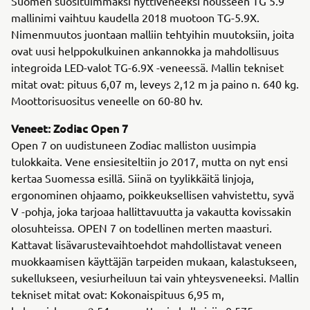
Suomen suosituimmaksi hyttiveneeksi nousseen TG 5.9
mallinimi vaihtuu kaudella 2018 muotoon TG-5.9X.
Nimenmuutos juontaan malliin tehtyihin muutoksiin, joita
ovat uusi helppokulkuinen ankannokka ja mahdollisuus
integroida LED-valot TG-6.9X -veneessä. Mallin tekniset
mitat ovat: pituus 6,07 m, leveys 2,12 m ja paino n. 640 kg.
Moottorisuositus veneelle on 60-80 hv.
Veneet: Zodiac Open 7
Open 7 on uudistuneen Zodiac malliston uusimpia
tulokkaita. Vene ensiesiteltiin jo 2017, mutta on nyt ensi
kertaa Suomessa esillä. Siinä on tyylikkäitä linjoja,
ergonominen ohjaamo, poikkeuksellisen vahvistettu, syvä
V -pohja, joka tarjoaa hallittavuutta ja vakautta kovissakin
olosuhteissa. OPEN 7 on todellinen merten maasturi.
Kattavat lisävarustevaihtoehdot mahdollistavat veneen
muokkaamisen käyttäjän tarpeiden mukaan, kalastukseen,
sukellukseen, vesiurheiluun tai vain yhteysveneeksi. Mallin
tekniset mitat ovat: Kokonaispituus 6,95 m,