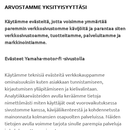
Käytämme evästeitä, jotta voisimme ymmärtää
paremmin verkkosivustomme kävijöitä ja parantaa siten
verkkosivustoamme, tuotteitamme, palveluitamme ja
markkinointiamme.
Evästeet Yamaha-motor-fi -sivustolla
Tutustu tästä YZ450F -malliin >>>
Käytämme teknisiä evästeitä verkkokauppamme
Säästyt ruuhkilta ostamalla lipun ennakkoon
ominaisuuksiin kuten asiakkaan tunnistamiseen,
Messukeskuksen verkkokaupasta tämän linkin takaa >>
kirjautumisen ylläpitämiseen ja kielivalintaan.
Tervetuloa messukaupoille!
Analytiikkaevästeiden avulla keräämme tietoja
nimettömästi miten käyttäjät ovat vuorovaikutuksessa
sivustomme kanssa, kävijäliikenteestä ja kohdennetusta
mainonnasta kolmansien osapuolten palveluissa. Näiden
tietojen avulla voimme tarjota sinulle parempia palveluja
ja kohdennettua mainontaa.
YRITYS
Valitsemalla KYLLÄ hyväksyt, että käytämme myös