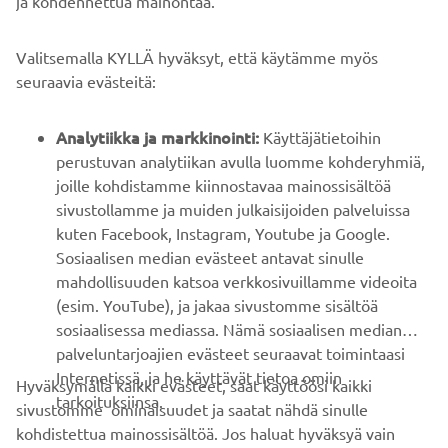
B2B
seuraavia evästeitä:
YAMAHA MUUALLA
Analytiikka ja markkinointi:
Käyttäjätietoihin
perustuvan analytiikan avulla luomme kohderyhmiä,
joille kohdistamme kiinnostavaa mainossisältöä
ASIAKASTUKI
sivustollamme ja muiden julkaisijoiden palveluissa
kuten Facebook, Instagram, Youtube ja Google.
Sosiaalisen median evästeet antavat sinulle
UUTISKIRJE
mahdollisuuden katsoa verkkosivuillamme videoita
Ole ensimmäinen, joka kuulee uusimmista tarjouksista,
(esim. YouTube), ja jakaa sivustomme sisältöä
erikoistapahtumista, uusista julkaisuista ja paljon muuta...
sosiaalisessa mediassa. Nämä sosiaalisen median
palveluntarjoajien evästeet seuraavat toimintaasi
Internetissä, ja he käyttävät tietoa omiin
Hyväksymällä kaikki evästeet, saat käyttöösi kaikki
tarkoituksiinsa.
sivustomme ominaisuudet ja saatat nähdä sinulle
TILAA
kohdistettua mainossisältöä. Jos haluat hyväksyä vain
tietyt evästeet, klikkaa kohdasta "Valitse
Lue tietosuojakäytäntömme saadaksesi tietää, miten
evästeasetukset". Voit aina muuttaa asetuksiasi ja
käsittelemme henkilötietojasi:
Tietosuoja ja evästeet -sivustolta
peruuttaa suostumuksesi valitsemalla sivustolla