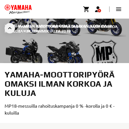
YAMAHA-MOOTTORIPYÖRÄ OMAKSI ILMAN KORKOA JA
YAMAHA-MOOTTORIPYÖRÄ OMAKSI ILMAN KORKOA
KULUJA
JA KULUJA
|
24. TAMMIKUUTA 2018
YAMAHA-MOOTTORIPYÖRÄ
OMAKSI ILMAN KORKOA JA
KULUJA
MP18-messuilla rahoituskampanja 0 % -korolla ja 0 € -
kuluilla