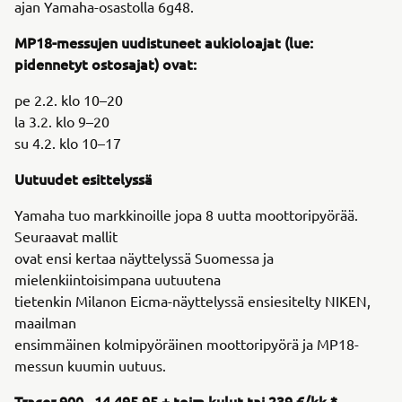
ajan Yamaha-osastolla 6g48.
MP18-messujen uudistuneet aukioloajat (lue:
pidennetyt ostosajat) ovat:
pe 2.2. klo 10–20
la 3.2. klo 9–20
su 4.2. klo 10–17
Uutuudet esittelyssä
Yamaha tuo markkinoille jopa 8 uutta moottoripyörää.
Seuraavat mallit
ovat ensi kertaa näyttelyssä Suomessa ja
mielenkiintoisimpana uutuutena
tietenkin Milanon Eicma-näyttelyssä ensiesitelty NIKEN,
maailman
ensimmäinen kolmipyöräinen moottoripyörä ja MP18-
messun kuumin uutuus.
Tracer 900 14 495,95 + toim.kulut tai 239 €/kk *