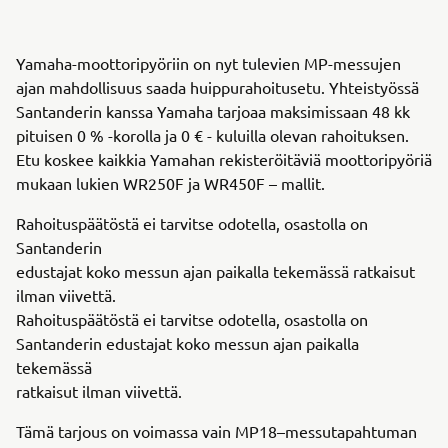
Yamaha-moottoripyöriin on nyt tulevien MP-messujen
ajan mahdollisuus saada huippurahoitusetu. Yhteistyössä
Santanderin kanssa Yamaha tarjoaa maksimissaan 48 kk
pituisen 0 % -korolla ja 0 € - kuluilla olevan rahoituksen.
Etu koskee kaikkia Yamahan rekisteröitäviä moottoripyöriä
mukaan lukien WR250F ja WR450F – mallit.
Rahoituspäätöstä ei tarvitse odotella, osastolla on
Santanderin
edustajat koko messun ajan paikalla tekemässä ratkaisut
ilman viivettä.
Rahoituspäätöstä ei tarvitse odotella, osastolla on
Santanderin edustajat koko messun ajan paikalla
tekemässä
ratkaisut ilman viivettä.
Tämä tarjous on voimassa vain MP18–messutapahtuman