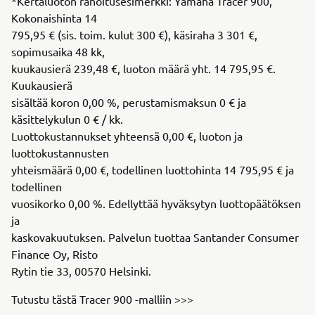
*Kertaluoton rahoitusesimerkki: Yamaha Tracer 900,
Kokonaishinta 14
795,95 € (sis. toim. kulut 300 €), käsiraha 3 301 €,
sopimusaika 48 kk,
kuukausierä 239,48 €, luoton määrä yht. 14 795,95 €.
Kuukausierä
sisältää koron 0,00 %, perustamismaksun 0 € ja
käsittelykulun 0 € / kk.
Luottokustannukset yhteensä 0,00 €, luoton ja
luottokustannusten
yhteismäärä 0,00 €, todellinen luottohinta 14 795,95 € ja
todellinen
vuosikorko 0,00 %. Edellyttää hyväksytyn luottopäätöksen
ja
kaskovakuutuksen. Palvelun tuottaa Santander Consumer
Finance Oy, Risto
Rytin tie 33, 00570 Helsinki.
Tutustu tästä Tracer 900 -malliin >>>