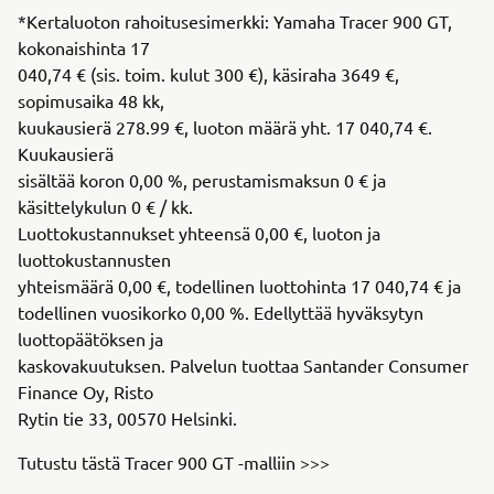
*Kertaluoton rahoitusesimerkki: Yamaha Tracer 900 GT,
kokonaishinta 17
040,74 € (sis. toim. kulut 300 €), käsiraha 3649 €,
sopimusaika 48 kk,
kuukausierä 278.99 €, luoton määrä yht. 17 040,74 €.
Kuukausierä
sisältää koron 0,00 %, perustamismaksun 0 € ja
käsittelykulun 0 € / kk.
Luottokustannukset yhteensä 0,00 €, luoton ja
luottokustannusten
yhteismäärä 0,00 €, todellinen luottohinta 17 040,74 € ja
todellinen vuosikorko 0,00 %. Edellyttää hyväksytyn
luottopäätöksen ja
kaskovakuutuksen. Palvelun tuottaa Santander Consumer
Finance Oy, Risto
Rytin tie 33, 00570 Helsinki.
Tutustu tästä Tracer 900 GT -malliin >>>