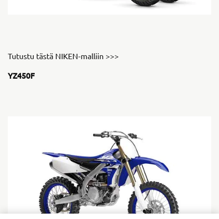
Tutustu tästä NIKEN-malliin >>>
YZ450F
ARVOSTAMME YKSITYISYYTTÄSI