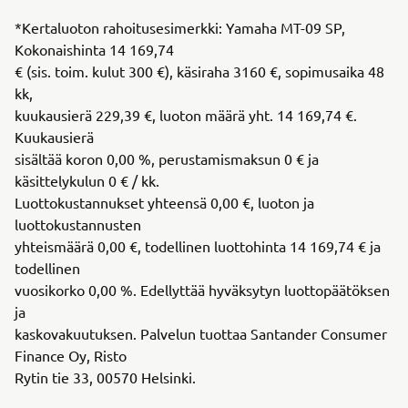
*Kertaluoton rahoitusesimerkki: Yamaha MT-09 SP,
Kokonaishinta 14 169,74
€ (sis. toim. kulut 300 €), käsiraha 3160 €, sopimusaika 48
kk,
kuukausierä 229,39 €, luoton määrä yht. 14 169,74 €.
Kuukausierä
sisältää koron 0,00 %, perustamismaksun 0 € ja
käsittelykulun 0 € / kk.
Luottokustannukset yhteensä 0,00 €, luoton ja
luottokustannusten
yhteismäärä 0,00 €, todellinen luottohinta 14 169,74 € ja
todellinen
vuosikorko 0,00 %. Edellyttää hyväksytyn luottopäätöksen
ja
kaskovakuutuksen. Palvelun tuottaa Santander Consumer
Finance Oy, Risto
Rytin tie 33, 00570 Helsinki.