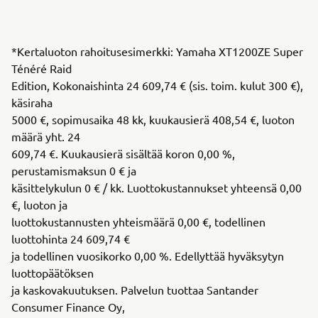
*Kertaluoton rahoitusesimerkki: Yamaha XT1200ZE Super
Ténéré Raid
Edition, Kokonaishinta 24 609,74 € (sis. toim. kulut 300 €),
käsiraha
5000 €, sopimusaika 48 kk, kuukausierä 408,54 €, luoton
määrä yht. 24
609,74 €. Kuukausierä sisältää koron 0,00 %,
perustamismaksun 0 € ja
käsittelykulun 0 € / kk. Luottokustannukset yhteensä 0,00
€, luoton ja
luottokustannusten yhteismäärä 0,00 €, todellinen
luottohinta 24 609,74 €
ja todellinen vuosikorko 0,00 %. Edellyttää hyväksytyn
luottopäätöksen
ja kaskovakuutuksen. Palvelun tuottaa Santander
Consumer Finance Oy,