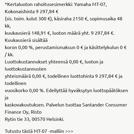
*Kertaluoton rahoitusesimerkki: Yamaha MT-07,
Kokonaishinta 9 297,84 €
(sis. toim. kulut 300 €), käsiraha 2150 €, sopimusaika 48
kk,
kuukausierä 148,91 €, luoton määrä yht. 9 297,84 €.
Kuukausierä sisältää
koron 0,00 %, perustamismaksun 0 € ja käsittelykulun 0 €
/ kk.
Luottokustannukset yhteensä 0,00 €, luoton ja
luottokustannusten
yhteismäärä 0,00 €, todellinen luottohinta 9 297,84 € ja
todellinen
vuosikorko 0,00 %. Edellyttää hyväksytyn luottopäätöksen
ja
kaskovakuutuksen. Palvelun tuottaa Santander Consumer
Finance Oy, Risto
Rytin tie 33, 00570 Helsinki.
Tutustu tästä MT-07 -malliin >>>