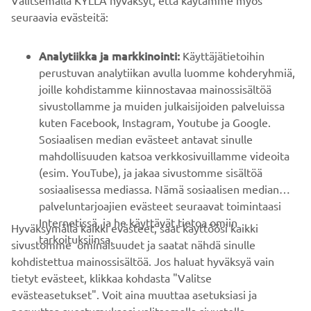
Valitsemalla KYLLÄ hyväksyt, että käytämme myös
B2B
seuraavia evästeitä:
YAMAHA MUUALLA
Analytiikka ja markkinointi:
Käyttäjätietoihin
perustuvan analytiikan avulla luomme kohderyhmiä,
joille kohdistamme kiinnostavaa mainossisältöä
ASIAKASTUKI
sivustollamme ja muiden julkaisijoiden palveluissa
kuten Facebook, Instagram, Youtube ja Google.
Sosiaalisen median evästeet antavat sinulle
UUTISKIRJE
mahdollisuuden katsoa verkkosivuillamme videoita
Ole ensimmäinen, joka kuulee uusimmista tarjouksista,
(esim. YouTube), ja jakaa sivustomme sisältöä
erikoistapahtumista, uusista julkaisuista ja paljon muuta...
sosiaalisessa mediassa. Nämä sosiaalisen median
palveluntarjoajien evästeet seuraavat toimintaasi
Internetissä, ja he käyttävät tietoa omiin
Hyväksymällä kaikki evästeet, saat käyttöösi kaikki
tarkoituksiinsa.
sivustomme ominaisuudet ja saatat nähdä sinulle
TILAA
kohdistettua mainossisältöä. Jos haluat hyväksyä vain
tietyt evästeet, klikkaa kohdasta "Valitse
Lue tietosuojakäytäntömme saadaksesi tietää, miten
evästeasetukset". Voit aina muuttaa asetuksiasi ja
käsittelemme henkilötietojasi:
Tietosuoja ja evästeet -sivustolta