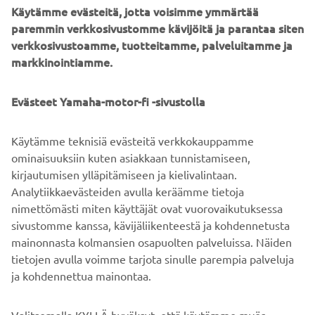
Käytämme evästeitä, jotta voisimme ymmärtää
Featuring a radical new look and feel, and equipped with a
paremmin verkkosivustomme kävijöitä ja parantaa siten
best in class 2-cylinder engine as well as state of the art
verkkosivustoamme, tuotteitamme, palveluitamme ja
suspension for precise handling and outstanding agility,
markkinointiamme.
the new MT-03 is the ultimate step-up model for those
riders who are looking forward to joining the MT family -
as well as being one of the most attractive motorcycles for
Evästeet Yamaha-motor-fi -sivustolla
male and female riders looking for their first full-sized
machine.
Käytämme teknisiä evästeitä verkkokauppamme
ominaisuuksiin kuten asiakkaan tunnistamiseen,
kirjautumisen ylläpitämiseen ja kielivalintaan.
Analytiikkaevästeiden avulla keräämme tietoja
Check 2020 MT-03 »
nimettömästi miten käyttäjät ovat vuorovaikutuksessa
sivustomme kanssa, kävijäliikenteestä ja kohdennetusta
mainonnasta kolmansien osapuolten palveluissa. Näiden
tietojen avulla voimme tarjota sinulle parempia palveluja
ja kohdennettua mainontaa.
YRITYS