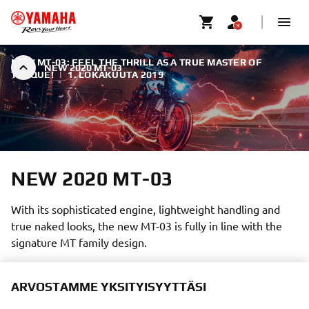
NEW MT-03: FEEL THE THRILL AS A TRUE MASTER OF
NEW 2020 MT-03
TORQUE!
|
1. LOKAKUUTA 2019
NEW 2020 MT-03
With its sophisticated engine, lightweight handling and
true naked looks, the new MT-03 is fully in line with the
signature MT family design.
ARVOSTAMME YKSITYISYYTTÄSI