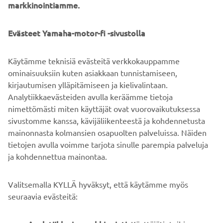
Evästeet Yamaha-motor-fi -sivustolla
SuperJet
Last but not least, the unique and legendary
Käytämme teknisiä evästeitä verkkokauppamme
stand-up machine, is exclusively for competition use, and
ominaisuuksiin kuten asiakkaan tunnistamiseen,
is as much in demand as ever will come in the same color
kirjautumisen ylläpitämiseen ja kielivalintaan.
as last year edition.
Analytiikkaevästeiden avulla keräämme tietoja
nimettömästi miten käyttäjät ovat vuorovaikutuksessa
sivustomme kanssa, kävijäliikenteestä ja kohdennetusta
mainonnasta kolmansien osapuolten palveluissa. Näiden
tietojen avulla voimme tarjota sinulle parempia palveluja
ja kohdennettua mainontaa.
YRITYS
Valitsemalla KYLLÄ hyväksyt, että käytämme myös
B2B
seuraavia evästeitä:
YAMAHA MUUALLA
Analytiikka ja markkinointi:
Käyttäjätietoihin