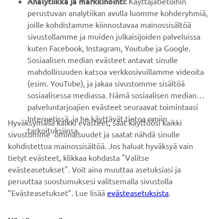
perustuvan analytiikan avulla luomme kohderyhmiä,
joille kohdistamme kiinnostavaa mainossisältöä
ASIAKASTUKI
sivustollamme ja muiden julkaisijoiden palveluissa
kuten Facebook, Instagram, Youtube ja Google.
Sosiaalisen median evästeet antavat sinulle
UUTISKIRJE
mahdollisuuden katsoa verkkosivuillamme videoita
Ole ensimmäinen, joka kuulee uusimmista tarjouksista,
(esim. YouTube), ja jakaa sivustomme sisältöä
erikoistapahtumista, uusista julkaisuista ja paljon muuta...
sosiaalisessa mediassa. Nämä sosiaalisen median
palveluntarjoajien evästeet seuraavat toimintaasi
Internetissä, ja he käyttävät tietoa omiin
Hyväksymällä kaikki evästeet, saat käyttöösi kaikki
tarkoituksiinsa.
sivustomme ominaisuudet ja saatat nähdä sinulle
TILAA
kohdistettua mainossisältöä. Jos haluat hyväksyä vain
tietyt evästeet, klikkaa kohdasta "Valitse
Lue tietosuojakäytäntömme saadaksesi tietää, miten
evästeasetukset". Voit aina muuttaa asetuksiasi ja
käsittelemme henkilötietojasi:
Tietosuoja ja evästeet -sivustolta
peruuttaa suostumuksesi valitsemalla sivustolla
”Evästeasetukset”. Lue lisää
evästeasetuksista
.
Finland (Finnish)
Näytä enemmän