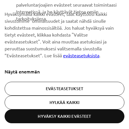
palveluntarjoajien evästeet seuraavat toimintaasi
Internetissä, ja he käyttävät tietoa omiin
Hyväksymällä kaikki evästeet, saat käyttöösi kaikki
tarkoituksiinsa.
sivustomme ominaisuudet ja saatat nähdä sinulle
TILAA
kohdistettua mainossisältöä. Jos haluat hyväksyä vain
tietyt evästeet, klikkaa kohdasta "Valitse
Lue tietosuojakäytäntömme saadaksesi tietää, miten
evästeasetukset". Voit aina muuttaa asetuksiasi ja
käsittelemme henkilötietojasi:
Tietosuoja ja evästeet -sivustolta
peruuttaa suostumuksesi valitsemalla sivustolla
”Evästeasetukset”. Lue lisää
evästeasetuksista
.
Finland (Finnish)
Näytä enemmän
EVÄSTEASETUKSET
© Copyright - 2026 Yamaha Motor Europe N.V. - All Rights
HYLKÄÄ KAIKKI
Reserved
HYVÄKSY KAIKKI EVÄSTEET
Tietosuojakäytäntö
Evästeet
Käyttöehdot
ER-LOCATOR