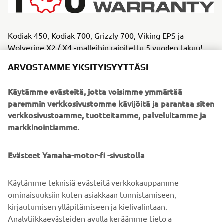
Kodiak 450, Kodiak 700, Grizzly 700, Viking EPS ja
Wolverine X2 / X4 -malleihin rajoitettu 5 vuoden takuu!
Kysy lisää lähimmältä Yamaha-jälleenmyyjältäsi.
ARVOSTAMME YKSITYISYYTTÄSI
ETSI LÄHIN YAMAHA-JÄLLEENMYYJÄ
Käytämme evästeitä, jotta voisimme ymmärtää
paremmin verkkosivustomme kävijöitä ja parantaa siten
verkkosivustoamme, tuotteitamme, palveluitamme ja
markkinointiamme.
*Kertaluoton rahoitusesimerkki: Kodiak 450 4x4, hinta 8 990,00 € (sis. toim. kulut),
käsiraha 1 000,00 €, sopimusaika 36 kk, kuukausierä 99,00 €, luoton määrä yht. 8
Evästeet Yamaha-motor-fi -sivustolla
189,00 € (sis. perustamismaksun 199,00 €), viimeinen suurempi erä 5 247,54 €.
Kuukausierä sisältää koron 0,99 %, perustamismaksun 199,00 € ja käsittelykulun
9,00 €/kk. Luottokustannukset yht. 722,54 €, luoton ja luottokustannusten
Käytämme teknisiä evästeitä verkkokauppamme
yhteismäärä 8 712,54 €, todellinen luottohinta 9 712,54 € ja todellinen vuosikorko
ominaisuuksiin kuten asiakkaan tunnistamiseen,
3,69 %. Edellyttää hyväksytyn luottopäätöksen ja kaskovakuutuksen. Palvelun
kirjautumisen ylläpitämiseen ja kielivalintaan.
tuottaa Santander Consumer Finance Oy, Risto Rytin tie 33, 00570 Helsinki.
Analytiikkaevästeiden avulla keräämme tietoja