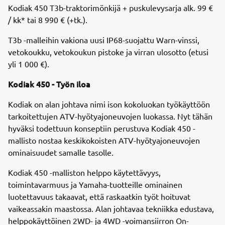
Kodiak 450 T3b-traktorimönkijä + puskulevysarja alk. 99 €
/ kk* tai 8 990 € (+tk.).
T3b -malleihin vakiona uusi IP68-suojattu Warn-vinssi,
vetokoukku, vetokoukun pistoke ja virran ulosotto (etusi
yli 1 000 €).
Kodiak 450 - Työn iloa
Kodiak on alan johtava nimi ison kokoluokan työkäyttöön
tarkoitettujen ATV-hyötyajoneuvojen luokassa. Nyt tähän
hyväksi todettuun konseptiin perustuva Kodiak 450 -
mallisto nostaa keskikokoisten ATV-hyötyajoneuvojen
ominaisuudet samalle tasolle.
Kodiak 450 -malliston helppo käytettävyys,
toimintavarmuus ja Yamaha-tuotteille ominainen
luotettavuus takaavat, että raskaatkin työt hoituvat
vaikeassakin maastossa. Alan johtavaa tekniikka edustava,
helppokäyttöinen 2WD- ja 4WD -voimansiirron On-