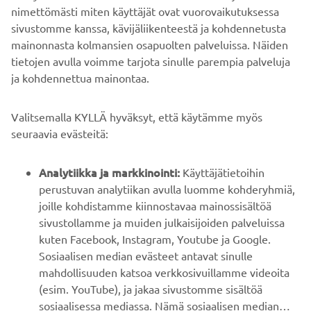
nimettömästi miten käyttäjät ovat vuorovaikutuksessa
sivustomme kanssa, kävijäliikenteestä ja kohdennetusta
mainonnasta kolmansien osapuolten palveluissa. Näiden
tietojen avulla voimme tarjota sinulle parempia palveluja
ja kohdennettua mainontaa.
YRITYS
Valitsemalla KYLLÄ hyväksyt, että käytämme myös
B2B
seuraavia evästeitä:
YAMAHA MUUALLA
Analytiikka ja markkinointi:
Käyttäjätietoihin
perustuvan analytiikan avulla luomme kohderyhmiä,
joille kohdistamme kiinnostavaa mainossisältöä
ASIAKASTUKI
sivustollamme ja muiden julkaisijoiden palveluissa
kuten Facebook, Instagram, Youtube ja Google.
Sosiaalisen median evästeet antavat sinulle
UUTISKIRJE
mahdollisuuden katsoa verkkosivuillamme videoita
Ole ensimmäinen, joka kuulee uusimmista tarjouksista,
(esim. YouTube), ja jakaa sivustomme sisältöä
erikoistapahtumista, uusista julkaisuista ja paljon muuta...
sosiaalisessa mediassa. Nämä sosiaalisen median