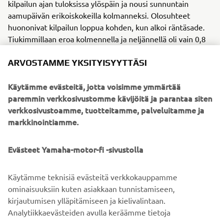
kilpailun ajan tuloksissa ylöspäin ja nousi sunnuntain
aamupäivän erikoiskokeilla kolmanneksi. Olosuhteet
huononivat kilpailun loppua kohden, kun alkoi räntäsade.
Tiukimmillaan eroa kolmennella ja neljännellä oli vain 0,8
sekuntia, mutta Helanderin hurja kiri tuotti tulosta ja
ARVOSTAMME YKSITYISYYTTÄSI
kolmossija kirjattiin Yamaha-kuljettajalle 12 sekunnin
erolla. Eemil totesi kilpailun jälkeen: ” Viikonloppu meni yli
Käytämme evästeitä, jotta voisimme ymmärtää
odotusten ja fiilis on mahtava! Molempina aamuina ajo oli
paremmin verkkosivustomme kävijöitä ja parantaa siten
vähän kankeaa enkä päässyt parhaaseen vauhtiin, mutta
verkkosivustoamme, tuotteitamme, palveluitamme ja
fiilis alkoi löytymään aina päivän edetessä. Kisa
markkinointiamme.
kolmospaikasta oli todella tiukkaa koko päivän.”
A1-luokan SM-pisteissä Eemil on nyt toisena ja kullan
Evästeet Yamaha-motor-fi -sivustolla
metsästys jatkuu seuraavaksi toukokuun lopulla.
Käytämme teknisiä evästeitä verkkokauppamme
ominaisuuksiin kuten asiakkaan tunnistamiseen,
kirjautumisen ylläpitämiseen ja kielivalintaan.
YAMAHAN OFFROAD-PYÖRÄT
Analytiikkaevästeiden avulla keräämme tietoja
nimettömästi miten käyttäjät ovat vuorovaikutuksessa