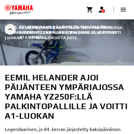
EEMIL HELANDER AJOI PÄIJÄNTEEN YMPÄRIAJOSSA
EEMIL HELANDER AJOI PÄIJÄNTEEN YMPÄRIAJOSSA
YAMAHA YZ250F:LLÄ PALKINTOPALLILLE JA VOITTI A1-
YAMAHA YZ250F:LLÄ PALKINTOPALLILLE JA VOITTI
A1-LUOKAN
LUOKAN
|
17. MAALISKUUTA 2019
EEMIL HELANDER AJOI
PÄIJÄNTEEN YMPÄRIAJOSSA
YAMAHA YZ250F:LLÄ
PALKINTOPALLILLE JA VOITTI
A1-LUOKAN
Legendaarinen, jo 84. kerran järjestetty kaksipäiväinen