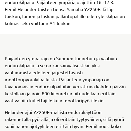
endurokilpailu Päijänteen ympäriajo ajettiin 16.-17.3.
Eemil Helander taisteli tiensä Yamaha YZ250F:llä läpi
tuiskun, lumen ja loskan palkintopallille ollen yleiskilpailun
kolmas sekä voittaen A1-luokan.
Päijänteen ympäriajo on Suomen tunnetuin ja vaativin
endurokilpailu ja se on kansainvälisestikin yksi
vanhimmista edelleen järjestettävästi
moottoripyöräkilpailuista. Päijänteen ympäriajo on
tavanomaisiin endurokilpailuihin verrattuna kahden päivän
kestollaan ja noin 800 kilometrin pituudellaan erittäin
vaativa niin kuljettajille kuin moottoripyörillekin.
Helander ajoi YZ250F-mallista endurokäyttöön
rakennetulla pyörällä ja oli erittäin tyytyväinen, sillä pyörä
sopii hänen ajotyylilleen erittäin hyvin. Eemil nousi koko