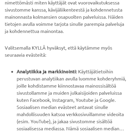
sivustomme kanssa, kävijäliikenteestä ja kohdennetusta
mainonnasta kolmansien osapuolten palveluissa. Näiden
tietojen avulla voimme tarjota sinulle parempia palveluja
ja kohdennettua mainontaa.
YRITYS
Valitsemalla KYLLÄ hyväksyt, että käytämme myös
B2B
seuraavia evästeitä:
YAMAHA MUUALLA
Analytiikka ja markkinointi:
Käyttäjätietoihin
perustuvan analytiikan avulla luomme kohderyhmiä,
joille kohdistamme kiinnostavaa mainossisältöä
ASIAKASTUKI
sivustollamme ja muiden julkaisijoiden palveluissa
kuten Facebook, Instagram, Youtube ja Google.
Sosiaalisen median evästeet antavat sinulle
UUTISKIRJE
mahdollisuuden katsoa verkkosivuillamme videoita
Ole ensimmäinen, joka kuulee uusimmista tarjouksista,
(esim. YouTube), ja jakaa sivustomme sisältöä
erikoistapahtumista, uusista julkaisuista ja paljon muuta...
sosiaalisessa mediassa. Nämä sosiaalisen median
palveluntarjoajien evästeet seuraavat toimintaasi