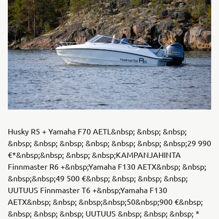
Husky R5 + Yamaha F70 AETL&nbsp; &nbsp; &nbsp;
&nbsp; &nbsp; &nbsp; &nbsp; &nbsp; &nbsp; &nbsp;29 990
€*&nbsp;&nbsp; &nbsp; &nbsp;KAMPANJAHINTA
Finnmaster R6 +&nbsp;Yamaha F130 AETX&nbsp; &nbsp;
&nbsp;&nbsp;49 500 €&nbsp; &nbsp; &nbsp; &nbsp;
UUTUUS Finnmaster T6 +&nbsp;Yamaha F130
AETX&nbsp; &nbsp; &nbsp;&nbsp;50&nbsp;900 €&nbsp;
&nbsp; &nbsp; &nbsp; UUTUUS &nbsp; &nbsp; &nbsp; *