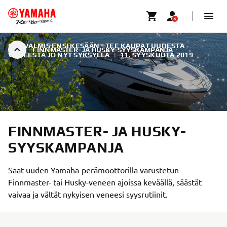
OLE VALMIS ENSI KESÄÄN - TEE KAUPAT UUDESTA
FINNMASTER- JA HUSKY-SYYSKAMPANJA
VENEESTÄ JO NYT SYKSYLLÄ
|
11. SYYSKUUTA 2019
FINNMASTER- JA HUSKY-
SYYSKAMPANJA
Saat uuden Yamaha-perämoottorilla varustetun
Finnmaster- tai Husky-veneen ajoissa keväällä, säästät
vaivaa ja vältät nykyisen veneesi syysrutiinit.