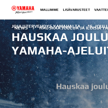
MALLIMME
LISÄVARUSTEET
VAATTE
JOULUTERVEHDYS YAMAHALTA
|
16. JOUL
NEWS
HAUSKAA JOULUA JA ILOISIA Y
HAUSKAA JOULUA
YAMAHA-AJELUI