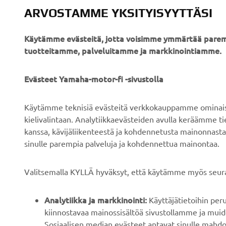
ARVOSTAMME YKSITYISYYTTÄSI
Käytämme evästeitä, jotta voisimme ymmärtää parem
tuotteitamme, palveluitamme ja markkinointiamme.
YRITYS
B2B
Evästeet Yamaha-motor-fi -sivustolla
Tietoa meistä
Sähköpyöräjärjestelmät
Käytämme teknisiä evästeitä verkkokauppamme ominaisuu
Uutiset
Viranomaiset
kielivalintaan. Analytiikkaevästeiden avulla keräämme 
kanssa, kävijäliikenteestä ja kohdennetusta mainonnasta
Tapahtumat
Golfkentät
sinulle parempia palveluja ja kohdennettua mainontaa.
Press
Pelastustoimi
Esitteet
Autokoulut
Valitsemalla KYLLÄ hyväksyt, että käytämme myös seura
Työskentely Yamahalla
Robotics
Analytiikka ja markkinointi:
Käyttäjätietoihin pe
Ryhdy jälleenmyyjäksi
Kumppanuudet
kiinnostavaa mainossisältöä sivustollamme ja muide
Ihmisoikeuskäytäntö
Teknistä tietoa
Sosiaalisen median evästeet antavat sinulle mahdo