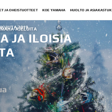
ET JA OHEISTUOTTEET
KOE YAMAHA
HUOLTO JA ASIAKASTUK
UKUUTA 2019
AMAHA-AJELUITA
 JA ILOISIA
TA