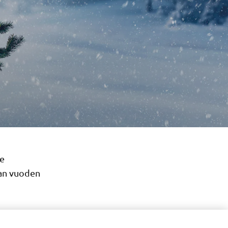
me
van vuoden