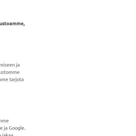
ivustoamme,
UUTISKIRJE
Ole ensimmäinen, joka kuulee uusimmista tarjouksista,
erikoistapahtumista, uusista julkaisuista ja paljon muuta...
miseen ja
ivustomme
mme tarjota
TILAA
Lue tietosuojakäytäntömme saadaksesi tietää, miten
käsittelemme henkilötietojasi:
Tietosuoja ja evästeet -
sivustolta
amme
e ja Google.
 jakaa