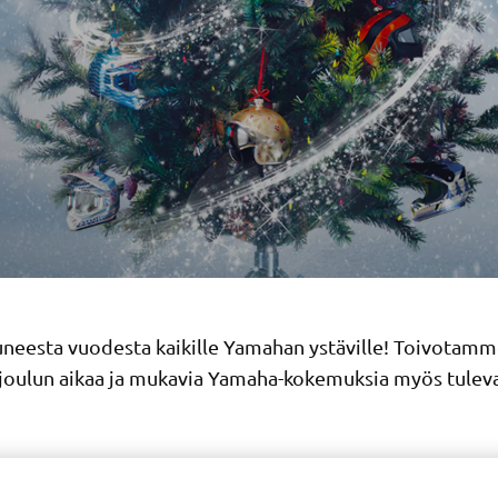
luneesta vuodesta kaikille Yamahan ystäville! Toivotam
 joulun aikaa ja mukavia Yamaha-kokemuksia myös tule