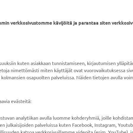
min verkkosivustomme kävijöitä ja parantaa siten verkkos
YAMAHA MUUALLA
ASIAKASTUKI
MyYamaha
Verkkokaupan tuki
ksiin kuten asiakkaan tunnistamiseen, kirjautumisen ylläpitä
Yamaha Music
Varaosaluettelo
tietoja nimettömästi miten käyttäjät ovat vuorovaikutuksessa s
 kolmansien osapuolten palveluissa. Näiden tietojen avulla voi
Yamaha Racing
Huolto
Yamaha Motor Global
Jälleenmyyjähaku
Mobiilisovellukset
Paristojätteen
avia evästeitä:
käsittelystä
rustuvan analytiikan avulla luomme kohderyhmiä, joille kohdist
n julkaisijoiden palveluissa kuten Facebook, Instagram, Youtub
llisuuden katsoa verkkosivuillamme videoita (esim. YouTube), ja