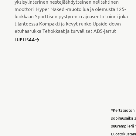
yksisylinterinen nestejäähdytteinen nelitahtinen
moottori Hyper Naked -muotoilua ja olemusta 125-
luokkaan Sporttisen pystyrento ajoasento toimii joka
tilanteessa Kompakti ja kevyt runko Upside-down-
etuhaarukka Tehokkaat ja turvalliset ABS-jarrut
LUE LISÄÄ
*Kertaluoton r
sopimusaika 3
suurempi erä 1
Luottokustannu