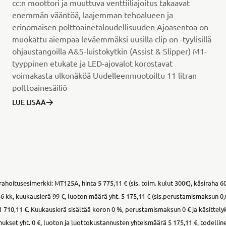
cc:n moottori ja muuttuva venttiiliajoitus takaavat
enemmän vääntöä, laajemman tehoalueen ja
erinomaisen polttoainetaloudellisuuden Ajoasentoa on
muokattu aiempaa leväemmäksi uusilla clip on -tyylisillä
ohjaustangoilla A&S-luistokytkin (Assist & Slipper) M1-
tyyppinen etukate ja LED-ajovalot korostavat
voimakasta ulkonäköä Uudelleenmuotoiltu 11 litran
polttoainesäiliö
LUE LISÄÄ
ahoitusesimerkki: MT125A, hinta 5 775,11 € (sis. toim. kulut 300€), käsiraha 60
6 kk, kuukausierä 99 €, luoton määrä yht. 5 175,11 € (sis.perustamismaksun 0,
 710,11 €. Kuukausierä sisältää koron 0 %, perustamismaksun 0 € ja käsittely
kset yht. 0 €, luoton ja luottokustannusten yhteismäärä 5 175,11 €, todellin