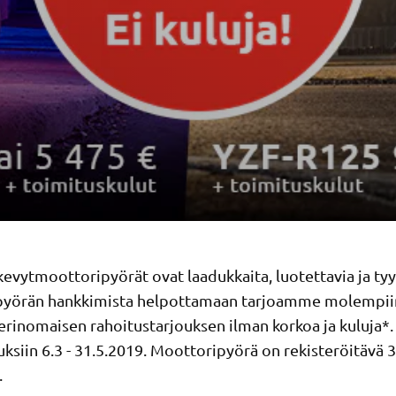
vytmoottoripyörät ovat laadukkaita, luotettavia ja tyyl
yörän hankkimista helpottamaan tarjoamme molempiin
 erinomaisen rahoitustarjouksen ilman korkoa ja kuluja*
auksiin 6.3 - 31.5.2019. Moottoripyörä on rekisteröitävä 
.