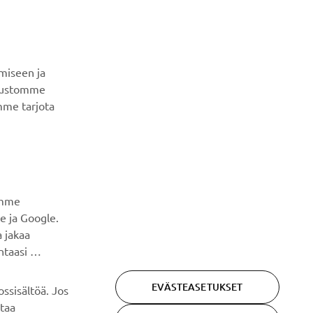
UUTISKIRJE
Ole ensimmäinen, joka kuulee uusimmista tarjouksista,
erikoistapahtumista, uusista julkaisuista ja paljon muuta...
miseen ja
ivustomme
TILAA
mme tarjota
Lue tietosuojakäytäntömme saadaksesi tietää, miten
käsittelemme henkilötietojasi:
Tietosuoja ja evästeet -
sivustolta
amme
e ja Google.
 jakaa
ntaasi
EVÄSTEASETUKSET
ssisältöä. Jos
ttaa