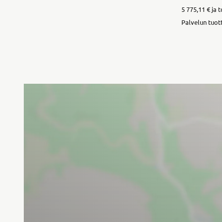
5 775,11 € ja
Palvelun tuot