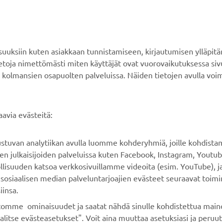
YAMAHA MUUALLA
ASIAKASTUKI
MyYamaha
Verkkokaupan tuki
ksiin kuten asiakkaan tunnistamiseen, kirjautumisen ylläpitä
Yamaha Music
Varaosaluettelo
tietoja nimettömästi miten käyttäjät ovat vuorovaikutuksessa s
 kolmansien osapuolten palveluissa. Näiden tietojen avulla voi
Yamaha Racing
Huolto
Yamaha Motor Global
Jälleenmyyjähaku
Mobiilisovellukset
Paristojätteen
avia evästeitä:
käsittelystä
rustuvan analytiikan avulla luomme kohderyhmiä, joille kohdist
n julkaisijoiden palveluissa kuten Facebook, Instagram, Youtub
llisuuden katsoa verkkosivuillamme videoita (esim. YouTube), ja
sosiaalisen median palveluntarjoajien evästeet seuraavat toimi
iinsa.
ustomme ominaisuudet ja saatat nähdä sinulle kohdistettua maino
alitse evästeasetukset". Voit aina muuttaa asetuksiasi ja peruu