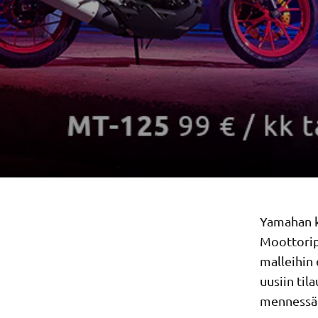
Yamahan ke
Moottorip
malleihin
uusiin til
mennessä