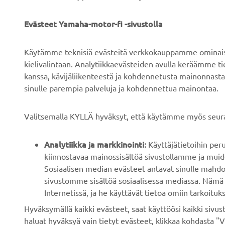
YRITYS
B2B
Evästeet Yamaha-motor-fi -sivustolla
Tietoa meistä
Sähköpyöräjärjestelmät
Käytämme teknisiä evästeitä verkkokauppamme ominaisuu
Uutiset
Viranomaiset
kielivalintaan. Analytiikkaevästeiden avulla keräämme 
kanssa, kävijäliikenteestä ja kohdennetusta mainonnasta
Tapahtumat
Golfkentät
sinulle parempia palveluja ja kohdennettua mainontaa.
Press
Pelastustoimi
Esitteet
Autokoulut
Valitsemalla KYLLÄ hyväksyt, että käytämme myös seura
Työskentely Yamahalla
Robotics
Analytiikka ja markkinointi:
Käyttäjätietoihin pe
Ryhdy jälleenmyyjäksi
Kumppanuudet
kiinnostavaa mainossisältöä sivustollamme ja muide
Ihmisoikeuskäytäntö
Teknistä tietoa
Sosiaalisen median evästeet antavat sinulle mahdo
riippumattomille
sivustomme sisältöä sosiaalisessa mediassa. Nämä 
Kestävän kehityksen
korjaamoille
Internetissä, ja he käyttävät tietoa omiin tarkoituks
peruskäytännöt
Hyväksymällä kaikki evästeet, saat käyttöösi kaikki siv
Yamalube Safety Data
Whistleblower-kanava
haluat hyväksyä vain tietyt evästeet, klikkaa kohdasta "V
Sheets