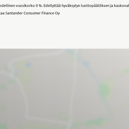
 todellinen vuosikorko 0 %. Edellyttää hyväksytyn luottopäätöksen ja kaskov
taa Santander Consumer Finance Oy