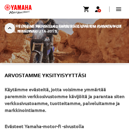
TÉNÉRÉ 700 VERKKOTILAUSJÄRJESTELMÄ ON AVAUTUNUT
TÉNÉRÉ 700 ONLINE ORDERING SYSTEM IS OPEN FOR
|
26. MAALISKUUTA 2019
BUSINESS
TÉNÉRÉ 700
ARVOSTAMME YKSITYISYYTTÄSI
VERKKOTILAUSJÄRJESTELMÄ
Käytämme evästeitä, jotta voisimme ymmärtää
ON AVAUTUNUT
paremmin verkkosivustomme kävijöitä ja parantaa siten
verkkosivustoamme, tuotteitamme, palveluitamme ja
Odotetun Ténéré 700:n verkkotilausjärjestelmä on
markkinointiamme.
avautunut! Tilaa nyt ja saat Ténéré 700:n ensimmäisten
joukossa.
Evästeet Yamaha-motor-fi -sivustolla