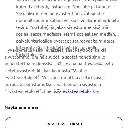
kuten Facebook, Instagram, Youtube ja Google.
Sosiaalisen median evästeet antavat sinulle
UUTISKIRJE
mahdollisuuden katsoa verkkosivuillamme videoita
Ole ensimmäinen, joka kuulee uusimmista tarjouksista,
(esim. YouTube), ja jakaa sivustomme sisältöä
erikoistapahtumista, uusista julkaisuista ja paljon muuta...
sosiaalisessa mediassa. Nämä sosiaalisen median
palveluntarjoajien evästeet seuraavat toimintaasi
Internetissä, ja he käyttävät tietoa omiin
Hyväksymällä kaikki evästeet, saat käyttöösi kaikki
tarkoituksiinsa.
sivustomme ominaisuudet ja saatat nähdä sinulle
TILAA
kohdistettua mainossisältöä. Jos haluat hyväksyä vain
tietyt evästeet, klikkaa kohdasta "Valitse
Lue tietosuojakäytäntömme saadaksesi tietää, miten
evästeasetukset". Voit aina muuttaa asetuksiasi ja
käsittelemme henkilötietojasi:
Tietosuoja ja evästeet -sivustolta
peruuttaa suostumuksesi valitsemalla sivustolla
”Evästeasetukset”. Lue lisää
evästeasetuksista
.
Finland (Finnish)
Näytä enemmän
EVÄSTEASETUKSET