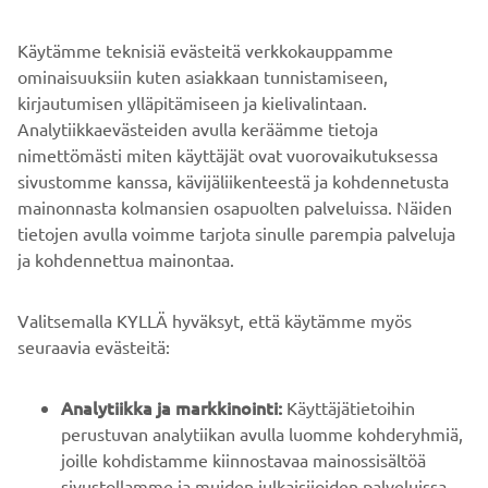
Käytämme teknisiä evästeitä verkkokauppamme
ominaisuuksiin kuten asiakkaan tunnistamiseen,
Tilaa omasi:
https://tenere700.yamaha-motor.eu/fi-
kirjautumisen ylläpitämiseen ja kielivalintaan.
FI/registration
Analytiikkaevästeiden avulla keräämme tietoja
nimettömästi miten käyttäjät ovat vuorovaikutuksessa
sivustomme kanssa, kävijäliikenteestä ja kohdennetusta
mainonnasta kolmansien osapuolten palveluissa. Näiden
tietojen avulla voimme tarjota sinulle parempia palveluja
ja kohdennettua mainontaa.
YRITYS
Valitsemalla KYLLÄ hyväksyt, että käytämme myös
B2B
seuraavia evästeitä:
YAMAHA MUUALLA
Analytiikka ja markkinointi:
Käyttäjätietoihin
perustuvan analytiikan avulla luomme kohderyhmiä,
joille kohdistamme kiinnostavaa mainossisältöä
ASIAKASTUKI
sivustollamme ja muiden julkaisijoiden palveluissa