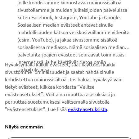
joille kohdistamme kiinnostavaa mainossisältöä
sivustollamme ja muiden julkaisijoiden palveluissa
kuten Facebook, Instagram, Youtube ja Google.
UUTISKIRJE
Sosiaalisen median evästeet antavat sinulle
mahdollisuuden katsoa verkkosivuillamme videoita
Ole ensimmäinen, joka kuulee uusimmista tarjouksista,
(esim. YouTube), ja jakaa sivustomme sisältöä
erikoistapahtumista, uusista julkaisuista ja paljon muuta...
sosiaalisessa mediassa. Nämä sosiaalisen median
palveluntarjoajien evästeet seuraavat toimintaasi
Internetissä, ja he käyttävät tietoa omiin
Hyväksymällä kaikki evästeet, saat käyttöösi kaikki
tarkoituksiinsa.
TILAA
sivustomme ominaisuudet ja saatat nähdä sinulle
kohdistettua mainossisältöä. Jos haluat hyväksyä vain
tietyt evästeet, klikkaa kohdasta "Valitse
Lue tietosuojakäytäntömme saadaksesi tietää, miten
evästeasetukset". Voit aina muuttaa asetuksiasi ja
käsittelemme henkilötietojasi:
Tietosuoja ja evästeet -sivustolta
peruuttaa suostumuksesi valitsemalla sivustolla
”Evästeasetukset”. Lue lisää
evästeasetuksista
.
Finland (Finnish)
Näytä enemmän