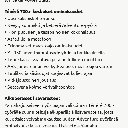
Ténéré 700:n keskeiset ominaisuudet
• Uusi kaksoiskehtorunko
• Kevyt, kompakti ja ketterä Adventure-pyörä
• Monipuolinen ja tasapainoinen kokonaisuus
• Asfaltille ja maastoon
• Erinomaiset maastoajo-ominaisuudet
• Yli 350 km:n toimintasäde yhdellä tankkauksella
• Tehokkaasti vääntävä ja taloudellinen moottori
• ABS-järjestelmän voi kytkeä pois maastoajoa varten
• Tuulilasi ja käsisuojat suojaavat kuljettajaa
• Pitkäjoustoinen jousitus
• Saatavana kolme värivaihtoehtoa
Alkuperäiset lisävarusteet
Yamaha julkaisee myös laajan valikoiman Ténéré 700 -
pyörälle suunniteltuja alkuperäisiä lisävarusteita, jotta
kuljettajat voivat mukauttaa uuden Adventure-pyöränsä
ominaisuuksia ja ulkoasua. Lisätietoja Yamaha-