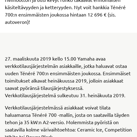
käsiteltävyyden ja ketteryyden. Nyt voit hankkia Ténéré
700:n ensimmäisten joukossa hintaan 12 696 € (sis.
autoveron)!
27. maaliskuuta 2019 kello 15.00 Yamaha avaa
verkkotilausjärjestelmän asiakkaille, jotka haluavat ostaa
uuden Ténéré 700:n ensimmäisten joukossa. Ensimmäiset
toimitukset alkavat heinäkuussa 2019, jolloin asiakkaat
saavat pyöränsä tilausjärjestyksessä.
Verkkotilausjärjestelmä sulkeutuu 31. heinäkuuta 2019.
Verkkotilausjärjestelmässä asiakkaat voivat tilata
haluamansa Ténéré 700 -mallin, josta on saatavilla täyden
tehon ja 35 kW:n A2-versio. Molemmista pyöristä on
saatavilla kolme värivaihtoehtoa: Ceramic Ice, Competition
White tai Power Black.