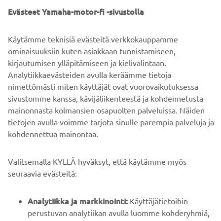
UUSI TÉNÉRÉ 700 ALKAEN 12
Evästeet Yamaha-motor-fi -sivustolla
696 €
Käytämme teknisiä evästeitä verkkokauppamme
ominaisuuksiin kuten asiakkaan tunnistamiseen,
LUE LISÄÄ
kirjautumisen ylläpitämiseen ja kielivalintaan.
Analytiikkaevästeiden avulla keräämme tietoja
nimettömästi miten käyttäjät ovat vuorovaikutuksessa
sivustomme kanssa, kävijäliikenteestä ja kohdennetusta
mainonnasta kolmansien osapuolten palveluissa. Näiden
tietojen avulla voimme tarjota sinulle parempia palveluja ja
kohdennettua mainontaa.
YRITYS
Valitsemalla KYLLÄ hyväksyt, että käytämme myös
B2B
seuraavia evästeitä:
YAMAHA MUUALLA
Analytiikka ja markkinointi:
Käyttäjätietoihin
perustuvan analytiikan avulla luomme kohderyhmiä,
ASIAKASTUKI