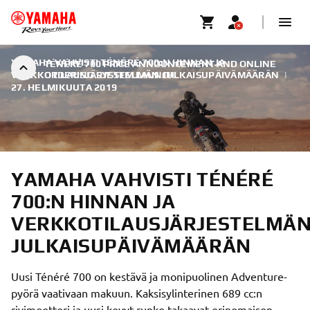
YAMAHA VAHVISTI TÉNÉRÉ 700:N HINNAN JA
TÉNÉRÉ 700 PRICE ANNOUNCEMENT AND ONLINE
VERKKOTILAUSJÄRJESTELMÄN JULKAISUPÄIVÄMÄÄRÄN
ORDERING SYSTEM LAUNCH
|
27. HELMIKUUTA 2019
YAMAHA VAHVISTI TÉNÉRÉ
700:N HINNAN JA
VERKKOTILAUSJÄRJESTELMÄ
JULKAISUPÄIVÄMÄÄRÄN
Uusi Ténéré 700 on kestävä ja monipuolinen Adventure-
pyörä vaativaan makuun. Kaksisylinterinen 689 cc:n
rivimoottori ja uusi kevyt runko takaavat erinomaisen