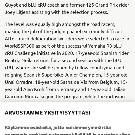
Guyot and bLU cRU coach and former 125 Grand Prix rider
Joey Litjens assisting with the selection process.
The level was equally high amongst the road racers,
making the job of the judging panel extremely difficult.
After much deliberation six riders were selected to race in
WorldSSP300 as part of the successful Yamaha R3 bLU
cRU Challenge initiative in 2020. 17-year-old Spanish rider
Beatriz Neila returns for a second season with the bLU
cRU, where she will be joined by fellow countryman and
reigning Spanish Superbike Junior Champion, 15-year-old
Unai Orradre. 18-year-old Sasha de Vis from Belgium, 15-
year-old Alan Kroh from Germany and 17-year-old Italian
Giacomo Mora also join the program, while the inclusion
of 19-year-old Brazilian Tom Kawakami and 16-year-old
Bahatin Sofuoglu from Turkey makes for a truly
ARVOSTAMME YKSITYISYYTTÄSI
international bLU cRU line up in 2020.
Käytämme evästeitä, jotta voisimme ymmärtää
Yamaha Motor Europe looks forward to assisting all nine
paremmin verkkosivustomme kävijöitä ja parantaa siten