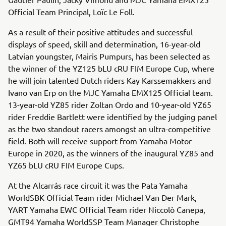
Official Team Principal, Loïc Le Foll.
As a result of their positive attitudes and successful
displays of speed, skill and determination, 16-year-old
Latvian youngster, Mairis Pumpurs, has been selected as
the winner of the YZ125 bLU cRU FIM Europe Cup, where
he will join talented Dutch riders Kay Karssemakkers and
Ivano van Erp on the MJC Yamaha EMX125 Official team.
13-year-old YZ85 rider Zoltan Ordo and 10-year-old YZ65
rider Freddie Bartlett were identified by the judging panel
as the two standout racers amongst an ultra-competitive
field. Both will receive support from Yamaha Motor
Europe in 2020, as the winners of the inaugural YZ85 and
YZ65 bLU cRU FIM Europe Cups.
At the Alcarrás race circuit it was the Pata Yamaha
WorldSBK Official Team rider Michael Van Der Mark,
YART Yamaha EWC Official Team rider Niccolò Canepa,
GMT94 Yamaha WorldSSP Team Manager Christophe