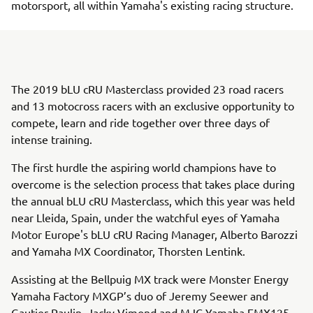
motorsport, all within Yamaha's existing racing structure.
The 2019 bLU cRU Masterclass provided 23 road racers
and 13 motocross racers with an exclusive opportunity to
compete, learn and ride together over three days of
intense training.
The first hurdle the aspiring world champions have to
overcome is the selection process that takes place during
the annual bLU cRU Masterclass, which this year was held
near Lleida, Spain, under the watchful eyes of Yamaha
Motor Europe's bLU cRU Racing Manager, Alberto Barozzi
and Yamaha MX Coordinator, Thorsten Lentink.
Assisting at the Bellpuig MX track were Monster Energy
Yamaha Factory MXGP’s duo of Jeremy Seewer and
Gautier Paulin, Jacky Vimond and MJC Yamaha EMX125