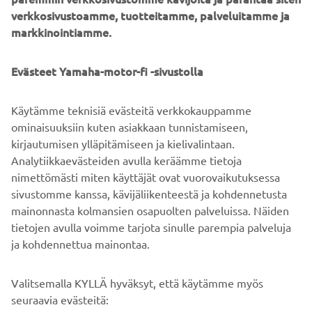
winners in 2020 as they continue to climb the Yamaha
verkkosivustoamme, tuotteitamme, palveluitamme ja
Racing pyramid with enhanced support.
markkinointiamme.
Registration for the 2020 YZ bLU cRU FIM Europe Cups
are expected to open at the end of this week, so those
Evästeet Yamaha-motor-fi -sivustolla
young riders who aspire to be the MX world champions of
the future should keep checking yamaha-racing.com
Käytämme teknisiä evästeitä verkkokauppamme
ominaisuuksiin kuten asiakkaan tunnistamiseen,
kirjautumisen ylläpitämiseen ja kielivalintaan.
Analytiikkaevästeiden avulla keräämme tietoja
SEURAA
nimettömästi miten käyttäjät ovat vuorovaikutuksessa
1
/
2
sivustomme kanssa, kävijäliikenteestä ja kohdennetusta
mainonnasta kolmansien osapuolten palveluissa. Näiden
tietojen avulla voimme tarjota sinulle parempia palveluja
ja kohdennettua mainontaa.
YRITYS
Valitsemalla KYLLÄ hyväksyt, että käytämme myös
B2B
seuraavia evästeitä: