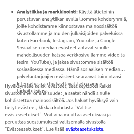
YAMAHA MUUALLA
Analytiikka ja markkinointi:
Käyttäjätietoihin
perustuvan analytiikan avulla luomme kohderyhmiä,
joille kohdistamme kiinnostavaa mainossisältöä
ASIAKASTUKI
sivustollamme ja muiden julkaisijoiden palveluissa
kuten Facebook, Instagram, Youtube ja Google.
Sosiaalisen median evästeet antavat sinulle
UUTISKIRJE
mahdollisuuden katsoa verkkosivuillamme videoita
Ole ensimmäinen, joka kuulee uusimmista tarjouksista,
(esim. YouTube), ja jakaa sivustomme sisältöä
erikoistapahtumista, uusista julkaisuista ja paljon muuta...
sosiaalisessa mediassa. Nämä sosiaalisen median
palveluntarjoajien evästeet seuraavat toimintaasi
Internetissä, ja he käyttävät tietoa omiin
Hyväksymällä kaikki evästeet, saat käyttöösi kaikki
tarkoituksiinsa.
sivustomme ominaisuudet ja saatat nähdä sinulle
TILAA
kohdistettua mainossisältöä. Jos haluat hyväksyä vain
tietyt evästeet, klikkaa kohdasta "Valitse
Lue tietosuojakäytäntömme saadaksesi tietää, miten
evästeasetukset". Voit aina muuttaa asetuksiasi ja
käsittelemme henkilötietojasi:
Tietosuoja ja evästeet -sivustolta
peruuttaa suostumuksesi valitsemalla sivustolla
”Evästeasetukset”. Lue lisää
evästeasetuksista
.