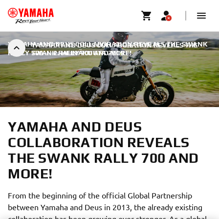
YAMAHA AND DEUS COLLABORATION REVEALS THE SWANK
YAMAHA AND DEUS COLLABORATION REVEALS THE
RALLY 700
SWANK RALLY 700 AND MORE!
|
2. HEINÄKUUTA 2019
YAMAHA AND DEUS
COLLABORATION REVEALS
THE SWANK RALLY 700 AND
MORE!
From the beginning of the official Global Partnership
between Yamaha and Deus in 2013, the already existing
collaboration has been growing ever stronger. As a global