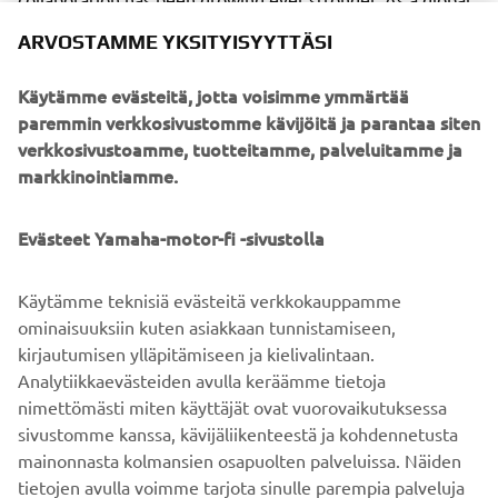
technical partner Yamaha has been providing support for
ARVOSTAMME YKSITYISYYTTÄSI
international events in Europe, USA and Australia. Of
course what put the two brands together in the first place
Käytämme evästeitä, jotta voisimme ymmärtää
was their shared passion for motorcycle and customization
paremmin verkkosivustomme kävijöitä ja parantaa siten
that has originated a wide range of unique projects.
verkkosivustoamme, tuotteitamme, palveluitamme ja
markkinointiamme.
Evästeet Yamaha-motor-fi -sivustolla
The latest offering, the Swank Rally 700, takes the cool
essence of Deus and blends it perfectly with Yamaha's
Käytämme teknisiä evästeitä verkkokauppamme
versatile and easily customizable
XSR700
. The result is a
ominaisuuksiin kuten asiakkaan tunnistamiseen,
true Deus custom that delivers the engaging and
kirjautumisen ylläpitämiseen ja kielivalintaan.
emotional riding experience that the XSR is famous for.
Analytiikkaevästeiden avulla keräämme tietoja
nimettömästi miten käyttäjät ovat vuorovaikutuksessa
sivustomme kanssa, kävijäliikenteestä ja kohdennetusta
mainonnasta kolmansien osapuolten palveluissa. Näiden
tietojen avulla voimme tarjota sinulle parempia palveluja