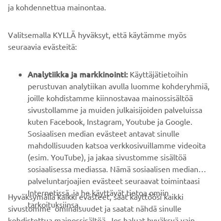
ja kohdennettua mainontaa.
YRITYS
Valitsemalla KYLLÄ hyväksyt, että käytämme myös
B2B
seuraavia evästeitä:
YAMAHA MUUALLA
Analytiikka ja markkinointi:
Käyttäjätietoihin
perustuvan analytiikan avulla luomme kohderyhmiä,
joille kohdistamme kiinnostavaa mainossisältöä
ASIAKASTUKI
sivustollamme ja muiden julkaisijoiden palveluissa
kuten Facebook, Instagram, Youtube ja Google.
Sosiaalisen median evästeet antavat sinulle
UUTISKIRJE
mahdollisuuden katsoa verkkosivuillamme videoita
Ole ensimmäinen, joka kuulee uusimmista tarjouksista,
(esim. YouTube), ja jakaa sivustomme sisältöä
erikoistapahtumista, uusista julkaisuista ja paljon muuta...
sosiaalisessa mediassa. Nämä sosiaalisen median
palveluntarjoajien evästeet seuraavat toimintaasi
Internetissä, ja he käyttävät tietoa omiin
Hyväksymällä kaikki evästeet, saat käyttöösi kaikki
tarkoituksiinsa.
sivustomme ominaisuudet ja saatat nähdä sinulle
TILAA
kohdistettua mainossisältöä. Jos haluat hyväksyä vain