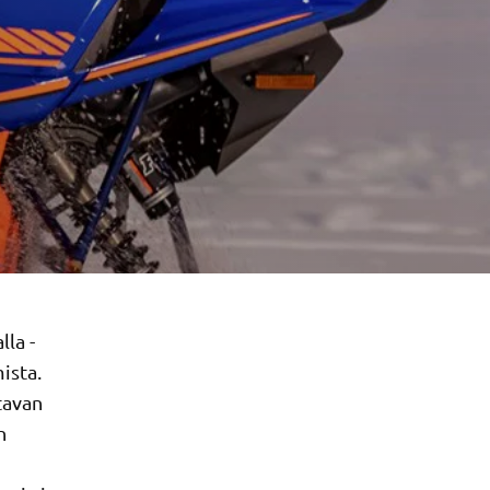
lla -
ista.
tavan
n