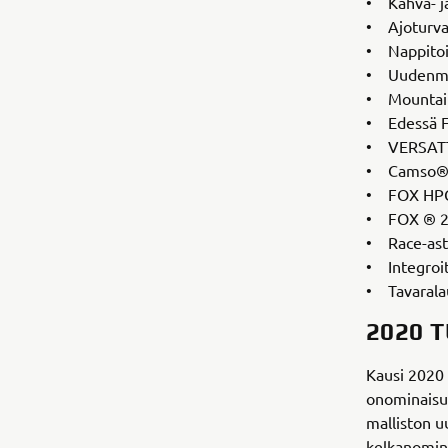
• Kahva- j
• Ajoturval
• Nappitoi
• Uudenmal
• Mountain
• Edessä F
• VERSATT
• Camso®-
• FOX HPG
• FOX ® 2.
• Race-asti
• Integroi
• Tavaralau
2020 
Kausi 2020 
onominaisuu
malliston u
kelkanomina