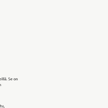
illä. Se on
n
tu,