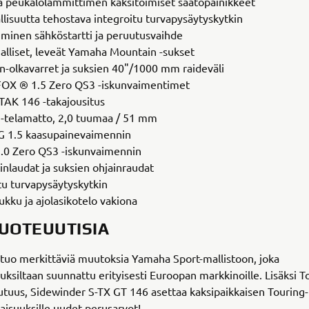
a peukalolämmittimen kaksitoimiset säätöpainikkeet
lisuutta tehostava integroitu turvapysäytyskytkin
minen sähköstartti ja peruutusvaihde
liset, leveät Yamaha Mountain -sukset
-olkavarret ja suksien 40"/1000 mm raideväli
OX ® 1.5 Zero QS3 -iskunvaimentimet
AK 146 -takajousitus
telamatto, 2,0 tuumaa / 51 mm
 1.5 kaasupainevaimennin
0 Zero QS3 -iskunvaimennin
nlaudat ja suksien ohjainraudat
tu turvapysäytyskytkin
kku ja ajolasikotelo vakiona
TUOTEUUTISIA
tuo merkittäviä muutoksia Yamaha Sport-mallistoon, joka
ksiltaan suunnattu erityisesti Euroopan markkinoille. Lisäksi T
utuus, Sidewinder S-TX GT 146 asettaa kaksipaikkaisen Touring-
isuuksille uudet perusarvot!