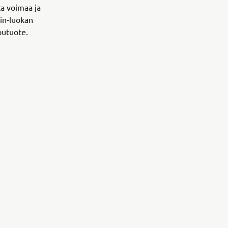
ta voimaa ja
in-luokan
pputuote.