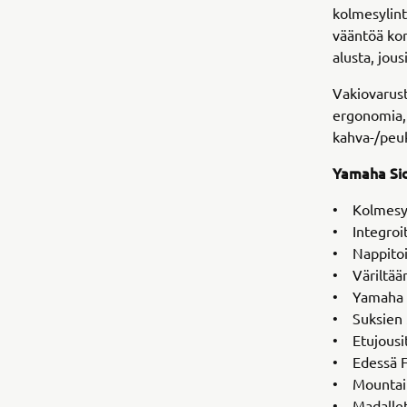
kolmesylint
vääntöä kor
alusta, jou
Vakiovarus
ergonomia,
kahva-/peu
Yamaha Sid
• Kolmesyl
• Integroi
• Nappitoi
• Väriltää
• Yamaha 
• Suksien 
• Etujousi
• Edessä F
• Mountain
• Madallet