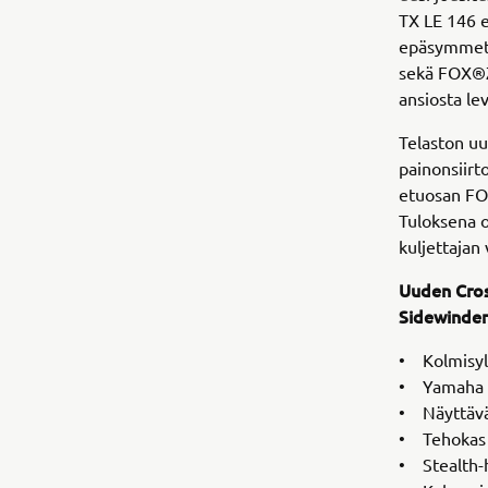
TX LE 146 e
epäsymmetri
sekä FOX®Z
ansiosta le
Telaston u
painonsiirt
etuosan FO
Tuloksena o
kuljettajan
Uuden Cros
Sidewinder
• Kolmisyli
• Yamaha 
• Näyttävä 
• Tehokas v
• Stealth-h