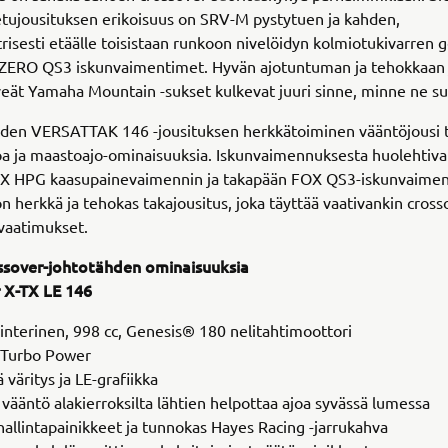
tujousituksen erikoisuus on SRV-M pystytuen ja kahden,
sesti etäälle toisistaan runkoon nivelöidyn kolmiotukivarren 
ERO QS3 iskunvaimentimet. Hyvän ajotuntuman ja tehokkaan 
veät Yamaha Mountain -sukset kulkevat juuri sinne, minne ne s
uden VERSATTAK 146 -jousituksen herkkätoiminen vääntöjousi 
oa ja maastoajo-ominaisuuksia. Iskunvaimennuksesta huolehtiva
X HPG kaasupainevaimennin ja takapään FOX QS3-iskunvaimen
n herkkä ja tehokas takajousitus, joka täyttää vaativankin cross
 vaatimukset.
sover-johtotähden ominaisuuksia
 X-TX LE 146
nterinen, 998 cc, Genesis® 180 nelitahtimoottori
Turbo Power
väritys ja LE-grafiikka
ääntö alakierroksilta lähtien helpottaa ajoa syvässä lumessa
allintapainikkeet ja tunnokas Hayes Racing -jarrukahva