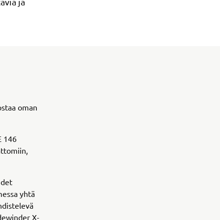
avia ja
ostaa oman
E 146
ttomiin,
udet
umessa yhtä
yhdistelevä
idewinder X-