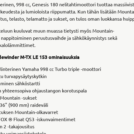
erinen, 998 cc, Genesis 180 nelitahtimoottori tuottaa massiivis
keudesta ja lumioloista riippumatta. Kun tähän lisätään Mounta
situs, telasto, telamatto ja sukset, on tulos oman luokkansa hui
teluun kuuluvat muun muassa tietysti myös Mountain-
 nappitoiminen peruutusvaihde ja sähkökäynnistys sekä
kalolämmittimet.
ewinder M-TX LE 153 ominaisuuksia
interinen Yamaha 998 cc Turbo triple -moottori
tu turvapysäytyskytkin
minen sähköstartti
n yhteensopiva ohjaustangon korotuspala
Mountain -sukset
36" (900 mm) raideväli
tuksen Mountain-olkavarret
OX ® Float QS3 -iskunvaimentimet
 2 -takajousitus
tu voimansiirtokotelo