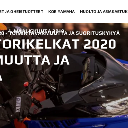
ET JA OHEISTUOTTEET
KOE YAMAHA
HUOLTO JA ASIAKASTUK
|
4. MAALISKUUTA 2019
0 - TOIMINTAVARMUUTTA JA SUORITUSKYKYÄ
ORIKELKAT 2020
MUUTTA JA
Ä