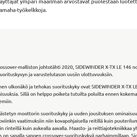
yttäjät ympäri maailman arvostavat puolestaan luotett
Yamaha-työkelkkoja.
ossover-malliston johtotähti 2020, SIDEWINDER X-TX LE 146 n
uorituskyvyn ja varustelutason uusiin ulottuvuuksiin.
inen ulkonäkö ja tehokas suorituskyky ovat SIDEWINDER X-TX L
suuksia. Sillä on helppo poiketa tutuilta poluilta ennen kokema
semiin.
rästetyn moottorin suorituskyky ja uuden jousituksen ominaisu
oviinkin vaatimuksiin niin kovapohjaisella reitillä kuin puuteril
rin rinteillä kuin aukealla aavalla. Maasto- ja reittiajotekniikkaa 
us on sanalla sanoen crossover-suorituskykyä parhaimmillaan. S