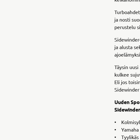
Turboahdett
ja nosti su
perustelu s
Sidewinder-
ja alusta s
ajoelämyks
Täysin uusi
kulkee suju
Eli jos toi
Sidewinder 
Uuden Spor
Sidewinder
• Kolmisyli
• Yamaha 
• Tyylikäs 