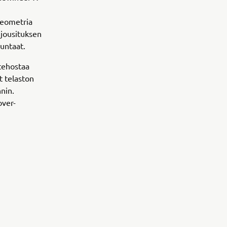
geometria
jousituksen
uuntaat.
tehostaa
t telaston
nin.
over-