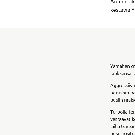
Ammattikä
kestäviä 
Yamahan cr
luokkansa s
Aggressiiv
perusominai
uusiin mai
Turbolla te
vastaavat k
lailla tuntu
uusi jousit