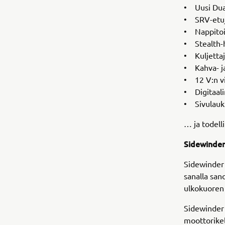
• Uusi Dua
• SRV-etuj
• Nappitoi
• Stealth-h
• Kuljetta
• Kahva- j
• 12 V:n vir
• Digitaali
• Sivulauku
… ja todell
Sidewinde
Sidewinder 
sanalla san
ulkokuoren 
Sidewinder
moottorikel