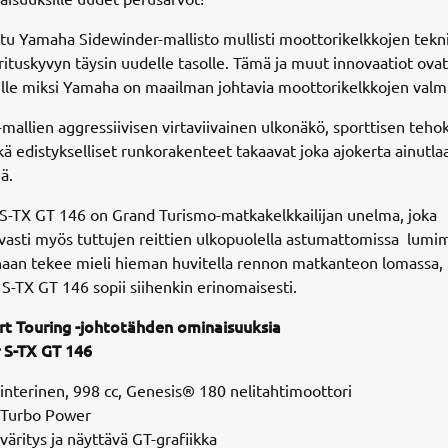
u Yamaha Sidewinder-mallisto mullisti moottorikelkkojen tekn
orituskyvyn täysin uudelle tasolle. Tämä ja muut innovaatiot ova
ille miksi Yamaha on maailman johtavia moottorikelkkojen valmi
mallien aggressiivisen virtaviivainen ulkonäkö, sporttisen tehok
ekä edistykselliset runkorakenteet takaavat joka ajokerta ainutlaa
iä.
 S-TX GT 146 on Grand Turismo-matkakelkkailijan unelma, joka
vasti myös tuttujen reittien ulkopuolella astumattomissa lumi
sinaan tekee mieli hieman huvitella rennon matkanteon lomassa, 
S-TX GT 146 sopii siihenkin erinomaisesti.
t Touring -johtotähden ominaisuuksia
 S-TX GT 146
nterinen, 998 cc, Genesis® 180 nelitahtimoottori
Turbo Power
väritys ja näyttävä GT-grafiikka