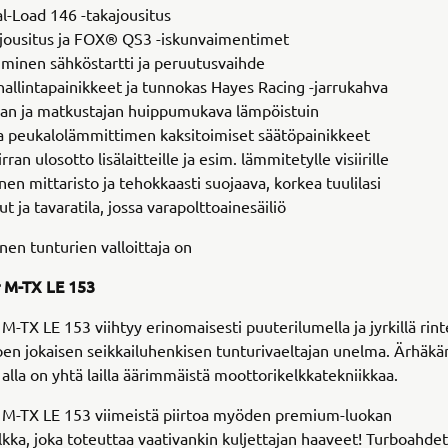
l-Load 146 -takajousitus
ousitus ja FOX® QS3 -iskunvaimentimet
minen sähköstartti ja peruutusvaihde
allintapainikkeet ja tunnokas Hayes Racing -jarrukahva
jan ja matkustajan huippumukava lämpöistuin
a peukalolämmittimen kaksitoimiset säätöpainikkeet
ran ulosotto lisälaitteille ja esim. lämmitetylle visiirille
nen mittaristo ja tehokkaasti suojaava, korkea tuulilasi
t ja tavaratila, jossa varapolttoainesäiliö
inen tunturien valloittaja on
r M-TX LE 153
M-TX LE 153 viihtyy erinomaisesti puuterilumella ja jyrkillä rinte
oen jokaisen seikkailuhenkisen tunturivaeltajan unelma. Ärhäkä
alla on yhtä lailla äärimmäistä moottorikelkkatekniikkaa.
 M-TX LE 153 viimeistä piirtoa myöden premium-luokan
kka, joka toteuttaa vaativankin kuljettajan haaveet! Turboahdet