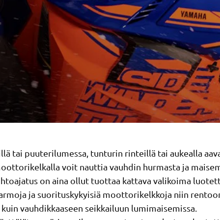
llä tai puuterilumessa, tunturin rinteillä tai aukealla aava
ottorikelkalla voit nauttia vauhdin hurmasta ja maisem
toajatus on aina ollut tuottaa kattava valikoima luotet
armoja ja suorituskykyisiä moottorikelkkoja niin rentoo
n kuin vauhdikkaaseen seikkailuun lumimaisemissa.