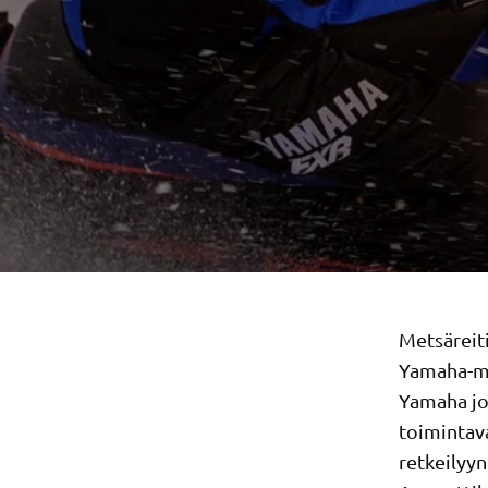
Metsäreiti
Yamaha-mo
Yamaha joh
toimintav
retkeilyy