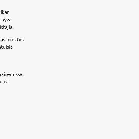
iikan
t hyvä
stajia.
as jousitus
tuisia
maisemissa.
uusi