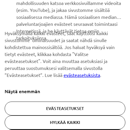
mahdollisuuden katsoa verkkosivuillamme videoita
Ole ensimmäinen, joka kuulee uusimmista tarjouksista,
(esim. YouTube), ja jakaa sivustomme sisältöä
erikoistapahtumista, uusista julkaisuista ja paljon muuta...
sosiaalisessa mediassa. Nämä sosiaalisen median
palveluntarjoajien evästeet seuraavat toimintaasi
Internetissä, ja he käyttävät tietoa omiin
Hyväksymällä kaikki evästeet, saat käyttöösi kaikki
tarkoituksiinsa.
sivustomme ominaisuudet ja saatat nähdä sinulle
TILAA
kohdistettua mainossisältöä. Jos haluat hyväksyä vain
tietyt evästeet, klikkaa kohdasta "Valitse
Lue tietosuojakäytäntömme saadaksesi tietää, miten
evästeasetukset". Voit aina muuttaa asetuksiasi ja
käsittelemme henkilötietojasi:
Tietosuoja ja evästeet -sivustolta
peruuttaa suostumuksesi valitsemalla sivustolla
”Evästeasetukset”. Lue lisää
evästeasetuksista
.
Finland (Finnish)
Näytä enemmän
EVÄSTEASETUKSET
© Copyright - 2026 Yamaha Motor Europe N.V. - All Rights
HYLKÄÄ KAIKKI
Reserved