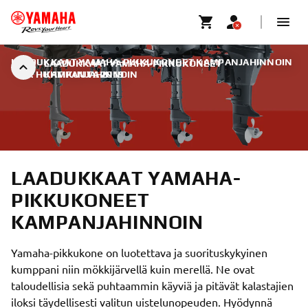
LAADUKKAAT YAMAHA-PIKKUKONEET KAMPANJAHINNOIN
LAADUKKAAT YAMAHA-PIKKUKONEET
|
3. HUHTIKUUTA 2019
KAMPANJAHINNOIN
LAADUKKAAT YAMAHA-
PIKKUKONEET
KAMPANJAHINNOIN
Yamaha-pikkukone on luotettava ja suorituskykyinen
kumppani niin mökkijärvellä kuin merellä. Ne ovat
taloudellisia sekä puhtaammin käyviä ja pitävät kalastajien
iloksi täydellisesti valitun uistelunopeuden. Hyödynnä