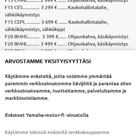
F15 CES.............. 3 299 € ....... Kaukohallintalaite,
sähkökäynnistys
F15 CEPL ........... 3 699 € ....... Kaukohallintalaite,
sähkökäynnistys, sähkökippi
F20 BMHS.......... 3 399 €....... Ohjauskahva, käsikäynnistys
F20 BMHL.......... 3 499 € ....... Ohjauskahva, käsikäynnistys
F20 BEHL........... 3 899 € ....... Ohjauskahva,
sähkökäynnistys (painonappi)
ARVOSTAMME YKSITYISYYTTÄSI
F20 BEPS .......... 4 099 € ....... Kaukohallintalaite,
sähkökäynnistys, sähkökippi
Käytämme evästeitä, jotta voisimme ymmärtää
F20 BEPL .......... 4 199 € ....... Kaukohallintalaite,
paremmin verkkosivustomme kävijöitä ja parantaa siten
sähkökäynnistys, sähkökippi
verkkosivustoamme, tuotteitamme, palveluitamme ja
markkinointiamme.
Perämoottorin mallimerkinnän viimeinen kirjain
ilmoittaa rikipituuden:
S = lyhyt (~ 380 mm), L = pitkä (~ 510 mm), X =
Evästeet Yamaha-motor-fi -sivustolla
erikoispitkä (~ 635 mm), U = ultrapitkä (~ 760 mm).
Käytämme teknisiä evästeitä verkkokauppamme