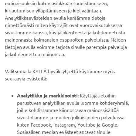
ominaisuuksiin kuten asiakkaan tunnistamiseen,
kirjautumisen ylläpitämiseen ja kielivalintaan.
LÖYDÄ YAMAHA-JÄLLEENMYYJÄSI
Analytiikkaevästeiden avulla keräämme tietoja
nimettömästi miten käyttäjät ovat vuorovaikutuksessa
sivustomme kanssa, kävijäliikenteestä ja kohdennetusta
mainonnasta kolmansien osapuolten palveluissa. Näiden
tietojen avulla voimme tarjota sinulle parempia palveluja
ja kohdennettua mainontaa.
YRITYS
Valitsemalla KYLLÄ hyväksyt, että käytämme myös
B2B
seuraavia evästeitä:
YAMAHA MUUALLA
Analytiikka ja markkinointi:
Käyttäjätietoihin
perustuvan analytiikan avulla luomme kohderyhmiä,
joille kohdistamme kiinnostavaa mainossisältöä
ASIAKASTUKI
sivustollamme ja muiden julkaisijoiden palveluissa
kuten Facebook, Instagram, Youtube ja Google.
Sosiaalisen median evästeet antavat sinulle
UUTISKIRJE