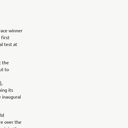
 race winner
first
l test at
t the
ut to
),
ing its
e inaugural
ld
e over the