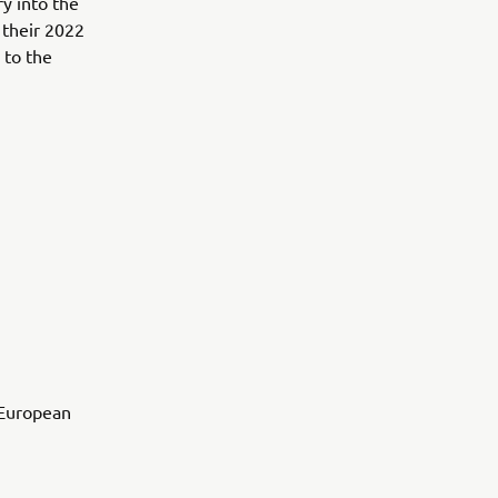
y into the
 their 2022
 to the
U European