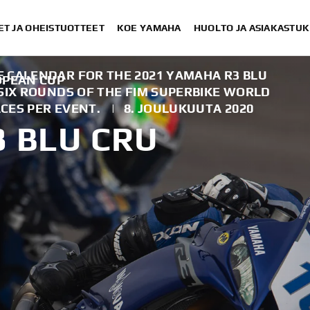
ET JA OHEISTUOTTEET
KOE YAMAHA
HUOLTO JA ASIAKASTUK
 CALENDAR FOR THE 2021 YAMAHA R3 BLU
OPEAN CUP
SIX ROUNDS OF THE FIM SUPERBIKE WORLD
CES PER EVENT.
|
8. JOULUKUUTA 2020
3 BLU CRU