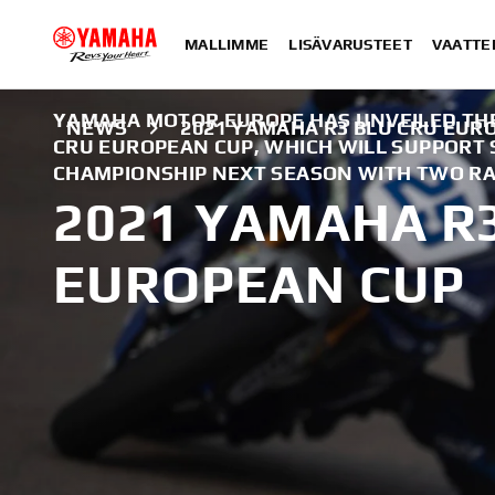
MALLIMME
LISÄVARUSTEET
VAATTE
YAMAHA MOTOR EUROPE HAS UNVEILED THE
NEWS
2021 YAMAHA R3 BLU CRU EUR
CRU EUROPEAN CUP, WHICH WILL SUPPORT 
CHAMPIONSHIP NEXT SEASON WITH TWO RA
2021 YAMAHA R
EUROPEAN CUP