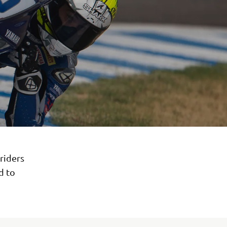
riders
d to