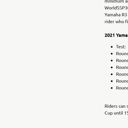
minimum age
WorldSSP300
Yamaha R3 b
rider who fi
2021 Yama
Test:
Round
Round
Round
Round
Round
Round
Riders can 
Cup until 