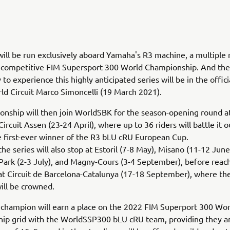
will be run exclusively aboard Yamaha's R3 machine, a multiple
a-competitive FIM Supersport 300 World Championship. And the 
to experience this highly anticipated series will be in the officia
d Circuit Marco Simoncelli (19 March 2021).
nship will then join WorldSBK for the season-opening round a
ircuit Assen (23-24 April), where up to 36 riders will battle it o
 first-ever winner of the R3 bLU cRU European Cup.
the series will also stop at Estoril (7-8 May), Misano (11-12 June
ark (2-3 July), and Magny-Cours (3-4 September), before reach
at Circuit de Barcelona-Catalunya (17-18 September), where th
ill be crowned.
 champion will earn a place on the 2022 FIM Superport 300 Wor
ip grid with the WorldSSP300 bLU cRU team, providing they ar