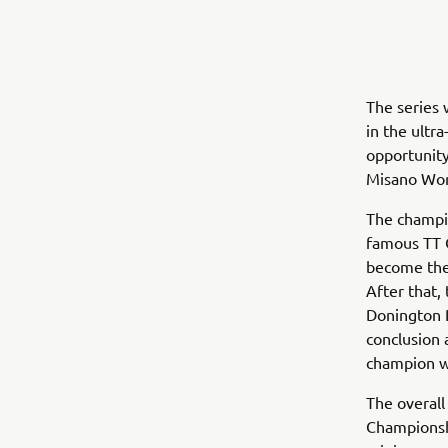
The series 
in the ultr
opportunity 
Misano Worl
The champio
famous TT C
become the
After that, 
Donington P
conclusion 
champion w
The overall
Championsh