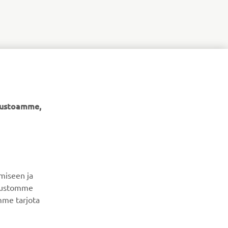
ivustoamme,
UUTISKIRJE
Ole ensimmäinen, joka kuulee uusimmista tarjouksista,
erikoistapahtumista, uusista julkaisuista ja paljon muuta...
miseen ja
ivustomme
mme tarjota
TILAA