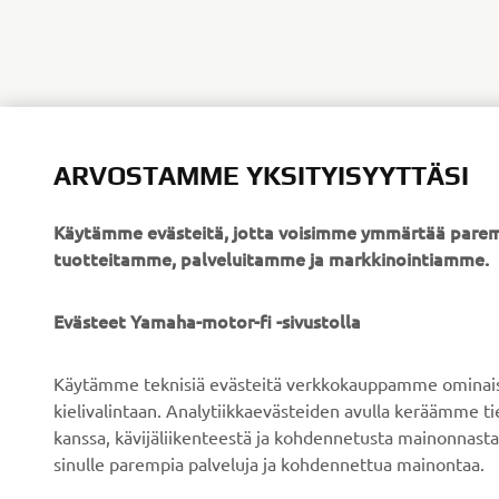
ARVOSTAMME YKSITYISYYTTÄSI
Käytämme evästeitä, jotta voisimme ymmärtää parem
tuotteitamme, palveluitamme ja markkinointiamme.
YRITYS
B2B
Evästeet Yamaha-motor-fi -sivustolla
Tietoa meistä
Sähköpyöräjärjestelmät
Käytämme teknisiä evästeitä verkkokauppamme ominaisuu
Uutiset
Viranomaiset
kielivalintaan. Analytiikkaevästeiden avulla keräämme 
kanssa, kävijäliikenteestä ja kohdennetusta mainonnasta
Tapahtumat
Golfkentät
sinulle parempia palveluja ja kohdennettua mainontaa.
Press
Pelastustoimi