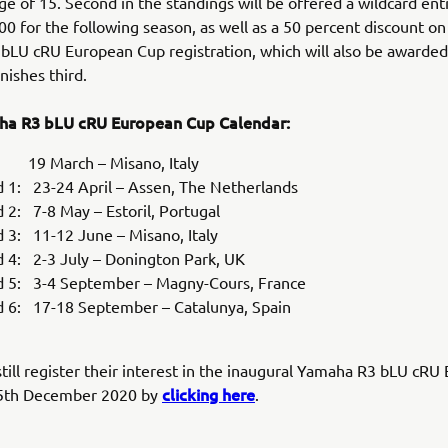
 of 15. Second in the standings will be offered a wildcard entr
 for the following season, as well as a 50 percent discount on
LU cRU European Cup registration, which will also be awarded
nishes third.
ha R3 bLU cRU European Cup Calendar:
 19 March – Misano, Italy
 1: 23-24 April – Assen, The Netherlands
 2: 7-8 May – Estoril, Portugal
 3: 11-12 June – Misano, Italy
 4: 2-3 July – Donington Park, UK
 5: 3-4 September – Magny-Cours, France
 6: 17-18 September – Catalunya, Spain
still register their interest in the inaugural Yamaha R3 bLU cR
clicking here
15th December 2020 by
.