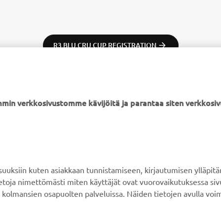
R3 BLU CRU CUP REGISTRATION
min verkkosivustomme kävijöitä ja parantaa siten verkkos
YAMAHA MUUALLA
ASIAKASTUKI
MyYamaha
Verkkokaupan tuki
ksiin kuten asiakkaan tunnistamiseen, kirjautumisen ylläpitä
Yamaha Music
Varaosaluettelo
tietoja nimettömästi miten käyttäjät ovat vuorovaikutuksessa s
 kolmansien osapuolten palveluissa. Näiden tietojen avulla voi
Yamaha Racing
Huolto
Yamaha Motor Global
Jälleenmyyjähaku