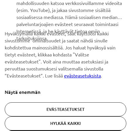
mahdollisuuden katsoa verkkosivuillamme videoita
Ole ensimmäinen, joka kuulee uusimmista tarjouksista,
(esim. YouTube), ja jakaa sivustomme sisältöä
erikoistapahtumista, uusista julkaisuista ja paljon muuta...
sosiaalisessa mediassa. Nämä sosiaalisen median
palveluntarjoajien evästeet seuraavat toimintaasi
Internetissä, ja he käyttävät tietoa omiin
Hyväksymällä kaikki evästeet, saat käyttöösi kaikki
tarkoituksiinsa.
sivustomme ominaisuudet ja saatat nähdä sinulle
TILAA
kohdistettua mainossisältöä. Jos haluat hyväksyä vain
tietyt evästeet, klikkaa kohdasta "Valitse
Lue tietosuojakäytäntömme saadaksesi tietää, miten
evästeasetukset". Voit aina muuttaa asetuksiasi ja
käsittelemme henkilötietojasi:
Tietosuoja ja evästeet -sivustolta
peruuttaa suostumuksesi valitsemalla sivustolla
”Evästeasetukset”. Lue lisää
evästeasetuksista
.
Finland (Finnish)
Näytä enemmän
EVÄSTEASETUKSET
© Copyright - 2026 Yamaha Motor Europe N.V. - All Rights
HYLKÄÄ KAIKKI
Reserved