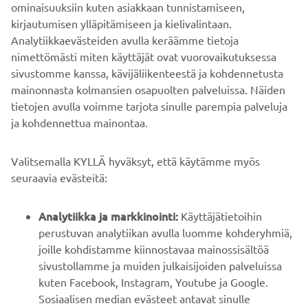
ominaisuuksiin kuten asiakkaan tunnistamiseen,
kirjautumisen ylläpitämiseen ja kielivalintaan.
VARAA OMASI
Analytiikkaevästeiden avulla keräämme tietoja
nimettömästi miten käyttäjät ovat vuorovaikutuksessa
sivustomme kanssa, kävijäliikenteestä ja kohdennetusta
mainonnasta kolmansien osapuolten palveluissa. Näiden
tietojen avulla voimme tarjota sinulle parempia palveluja
ja kohdennettua mainontaa.
YRITYS
Valitsemalla KYLLÄ hyväksyt, että käytämme myös
B2B
seuraavia evästeitä:
YAMAHA MUUALLA
Analytiikka ja markkinointi:
Käyttäjätietoihin
perustuvan analytiikan avulla luomme kohderyhmiä,
joille kohdistamme kiinnostavaa mainossisältöä
ASIAKASTUKI
sivustollamme ja muiden julkaisijoiden palveluissa
kuten Facebook, Instagram, Youtube ja Google.
Sosiaalisen median evästeet antavat sinulle
UUTISKIRJE