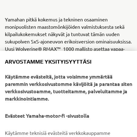
Yamahan pitkä kokemus ja tekninen osaaminen
monipuolisten maastomönkijöiden valmistuksesta sekä
kilpailukokemukset näkyvät ja tuntuvat tämän uuden
sukupolven SxS-ajoneuvon erikoisversion ominaisuuksissa.
Uusi Wolverine® RMAX™ 1000 mallisto asettaa vapaa-
ajan SxS-ajoneuvojen ominaisuuksien uudet perusarvot.
ARVOSTAMME YKSITYISYYTTÄSI
Voit tilata järjestelmästä seuraavia malleja:
Käytämme evästeitä, jotta voisimme ymmärtää
Wolverine® RMAX™ 2 1000
paremmin verkkosivustomme kävijöitä ja parantaa siten
Wolverine® RMAX™ 2 1000 SE
verkkosivustoamme, tuotteitamme, palveluitamme ja
Wolverine® RMAX™ 4 1000
markkinointiamme.
Wolverine® RMAX™ 4 1000 SE
Varaa omasi nyt ja koe aivan uudenlaiset maastoseikkailut
Evästeet Yamaha-motor-fi -sivustolla
ensimmäisten joukossa!
Käytämme teknisiä evästeitä verkkokauppamme