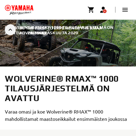
WOLVERINE® RMAX™ 1000 TILAUSJÄRJESTELMÄ ON
BE THE FIRST TO EXPERIENCE THE RMAX
AVATTU
ADVENTURE!
|
26. MARRASKUUTA 2020
WOLVERINE® RMAX™ 1000
TILAUSJÄRJESTELMÄ ON
AVATTU
Varaa omasi ja koe Wolverine® RMAX™ 1000
mahdollistamat maastoseikkailut ensimmäisten joukossa