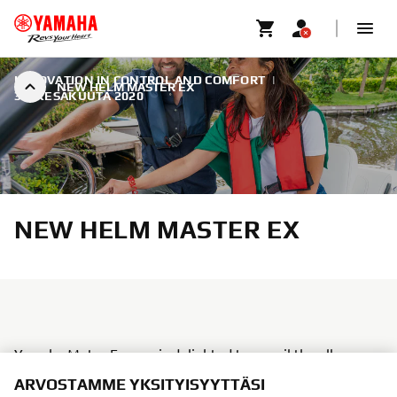
INNOVATION IN CONTROL AND COMFORT
|
NEW HELM MASTER EX
30. KESÄKUUTA 2020
NEW HELM MASTER EX
Yamaha Motor Europe is delighted to unveil the all-new
Helm Master EX control rigging system, making boat
ARVOSTAMME YKSITYISYYTTÄSI
operations both easy and enjoyable with a sophisticated