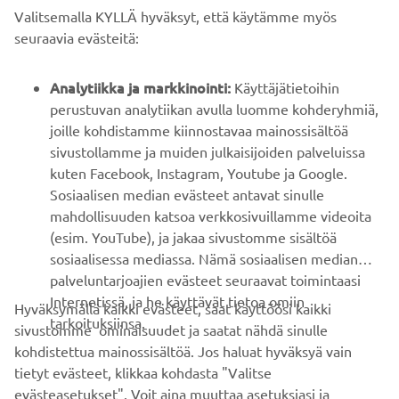
Valitsemalla KYLLÄ hyväksyt, että käytämme myös
B2B
seuraavia evästeitä:
YAMAHA MUUALLA
Analytiikka ja markkinointi:
Käyttäjätietoihin
perustuvan analytiikan avulla luomme kohderyhmiä,
joille kohdistamme kiinnostavaa mainossisältöä
ASIAKASTUKI
sivustollamme ja muiden julkaisijoiden palveluissa
kuten Facebook, Instagram, Youtube ja Google.
Sosiaalisen median evästeet antavat sinulle
UUTISKIRJE
mahdollisuuden katsoa verkkosivuillamme videoita
Ole ensimmäinen, joka kuulee uusimmista tarjouksista,
(esim. YouTube), ja jakaa sivustomme sisältöä
erikoistapahtumista, uusista julkaisuista ja paljon muuta...
sosiaalisessa mediassa. Nämä sosiaalisen median
palveluntarjoajien evästeet seuraavat toimintaasi
Internetissä, ja he käyttävät tietoa omiin
Hyväksymällä kaikki evästeet, saat käyttöösi kaikki
tarkoituksiinsa.
sivustomme ominaisuudet ja saatat nähdä sinulle
TILAA
kohdistettua mainossisältöä. Jos haluat hyväksyä vain
tietyt evästeet, klikkaa kohdasta "Valitse
Lue tietosuojakäytäntömme saadaksesi tietää, miten
evästeasetukset". Voit aina muuttaa asetuksiasi ja