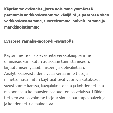
array of features, with innovation and engineering
Käytämme evästeitä, jotta voisimme ymmärtää
excellence at the forefront.
paremmin verkkosivustomme kävijöitä ja parantaa siten
verkkosivustoamme, tuotteitamme, palveluitamme ja
The Helm Master EX is designed to make user experience
markkinointiamme.
on the water not only enjoyable, but readily available to
newcomers, as well as giving professionals access to
additional features to help extract maximum
Evästeet Yamaha-motor-fi -sivustolla
performance.
Käytämme teknisiä evästeitä verkkokauppamme
ominaisuuksiin kuten asiakkaan tunnistamiseen,
kirjautumisen ylläpitämiseen ja kielivalintaan.
DISCOVER HELM MASTER EX NOW!
Analytiikkaevästeiden avulla keräämme tietoja
nimettömästi miten käyttäjät ovat vuorovaikutuksessa
sivustomme kanssa, kävijäliikenteestä ja kohdennetusta
mainonnasta kolmansien osapuolten palveluissa. Näiden
tietojen avulla voimme tarjota sinulle parempia palveluja
ja kohdennettua mainontaa.
YRITYS