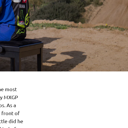
he most
ory MXGP
s. As a
 front of
ttle did he