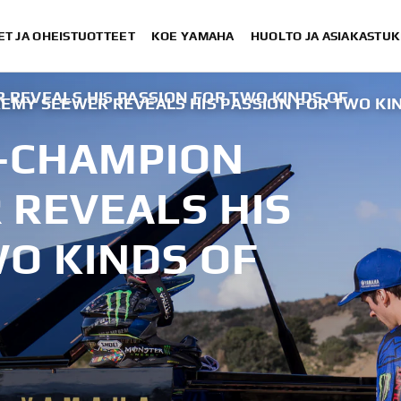
ET JA OHEISTUOTTEET
KOE YAMAHA
HUOLTO JA ASIAKASTUK
 REVEALS HIS PASSION FOR TWO KINDS OF
REMY SEEWER REVEALS HIS PASSION FOR TWO KI
E-CHAMPION
 REVEALS HIS
WO KINDS OF