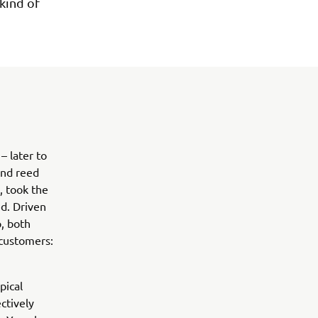
kind of
 later to
and reed
, took the
d. Driven
, both
 customers:
pical
ctively