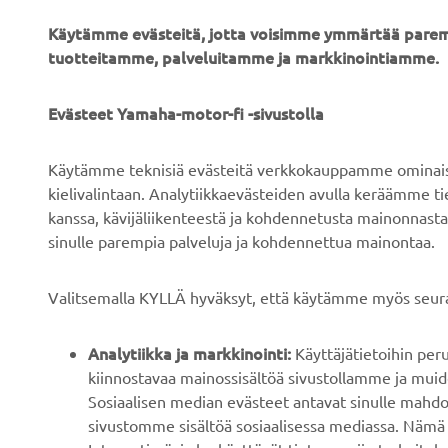
Käytämme evästeitä, jotta voisimme ymmärtää parem
tuotteitamme, palveluitamme ja markkinointiamme.
YRITYS
B2B
Evästeet Yamaha-motor-fi -sivustolla
Tietoa meistä
Sähköpyöräjärjestelmät
Käytämme teknisiä evästeitä verkkokauppamme ominaisuu
Uutiset
Viranomaiset
kielivalintaan. Analytiikkaevästeiden avulla keräämme 
kanssa, kävijäliikenteestä ja kohdennetusta mainonnasta
Tapahtumat
Golfkentät
sinulle parempia palveluja ja kohdennettua mainontaa.
Press
Pelastustoimi
Esitteet
Autokoulut
Valitsemalla KYLLÄ hyväksyt, että käytämme myös seura
Työskentely Yamahalla
Robotics
Analytiikka ja markkinointi:
Käyttäjätietoihin pe
Ryhdy jälleenmyyjäksi
Kumppanuudet
kiinnostavaa mainossisältöä sivustollamme ja muide
Ihmisoikeuskäytäntö
Teknistä tietoa
Sosiaalisen median evästeet antavat sinulle mahdo
riippumattomille
sivustomme sisältöä sosiaalisessa mediassa. Nämä 
Kestävän kehityksen
korjaamoille