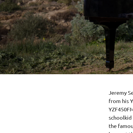
Jeremy Se
from his 
YZF450FM 
schoolkid
the famous