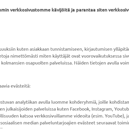
min verkkosivustomme kävijöitä ja parantaa siten verkkos
YAMAHA MUUALLA
ASIAKASTUKI
MyYamaha
Verkkokaupan tuki
ksiin kuten asiakkaan tunnistamiseen, kirjautumisen ylläpitä
Yamaha Music
Varaosaluettelo
tietoja nimettömästi miten käyttäjät ovat vuorovaikutuksessa s
 kolmansien osapuolten palveluissa. Näiden tietojen avulla voi
Yamaha Racing
Huolto
Yamaha Motor Global
Jälleenmyyjähaku
Mobiilisovellukset
Paristojätteen
avia evästeitä:
käsittelystä
rustuvan analytiikan avulla luomme kohderyhmiä, joille kohdist
n julkaisijoiden palveluissa kuten Facebook, Instagram, Youtub
llisuuden katsoa verkkosivuillamme videoita (esim. YouTube), ja
sosiaalisen median palveluntarjoajien evästeet seuraavat toimi