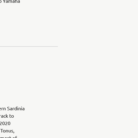
to Yamaha
ern Sardinia
rack to
 2020
 Tonus,
most of