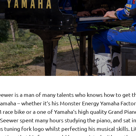
ewer is a man of many talents who knows how to get t
Yamaha – whether it’s his Monster Energy Yamaha Fact
race bike or a one of Yamaha’s high quality Grand Piano
 Seewer spent many hours studying the piano, and sat in
 tuning fork logo whilst perfecting his musical skills. Li