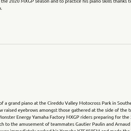
 the 2020 MXGP season and to practice his piano skills thanks 
.
 of a grand piano at the Cireddu Valley Motocross Park in South
w raised eyebrows amongst those gathered at the side of the t
Monster Energy Yamaha Factory MXGP riders preparing for the
ch to the amusement of teammates Gautier Paulin and Arnaud
wer immediately parked his Yamaha YZF450FM and made the 