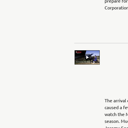
prepare for
Corporation
The arrival
caused a fe
watch the 
season. Mu
Jeremy See