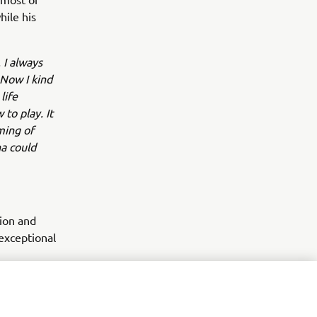
hile his
 I always
 Now I kind
life
to play. It
aming of
a could
tion and
exceptional