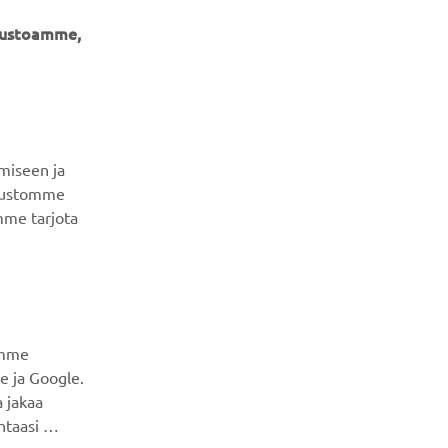
ivustoamme,
UUTISKIRJE
Ole ensimmäinen, joka kuulee uusimmista tarjouksista,
erikoistapahtumista, uusista julkaisuista ja paljon muuta...
miseen ja
ivustomme
mme tarjota
TILAA
Lue tietosuojakäytäntömme saadaksesi tietää, miten
käsittelemme henkilötietojasi:
Tietosuoja ja evästeet -
sivustolta
amme
e ja Google.
 jakaa
ntaasi