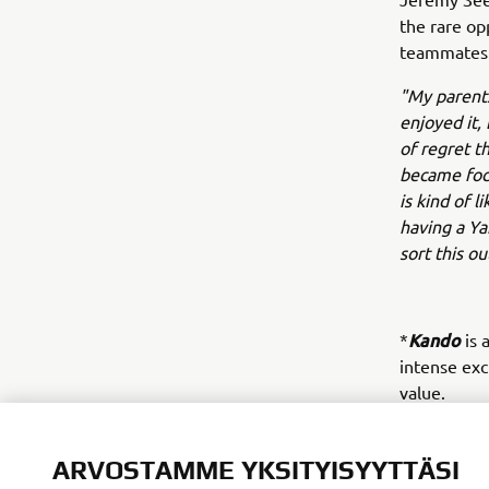
the rare op
teammates 
"My parents
enjoyed it,
of regret t
became focu
is kind of l
having a Y
sort this ou
Kando
*
is 
intense ex
value.
ARVOSTAMME YKSITYISYYTTÄSI