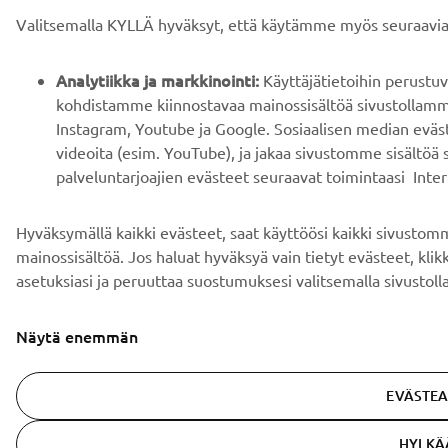
Valitsemalla KYLLÄ hyväksyt, että käytämme myös seuraavia 
Analytiikka ja markkinointi:
Käyttäjätietoihin perustu
kohdistamme kiinnostavaa mainossisältöä sivustollamme
Instagram, Youtube ja Google. Sosiaalisen median eväs
videoita (esim. YouTube), ja jakaa sivustomme sisältöä
palveluntarjoajien evästeet seuraavat toimintaasi Intern
Hyväksymällä kaikki evästeet, saat käyttöösi kaikki sivustom
mainossisältöä. Jos haluat hyväksyä vain tietyt evästeet, kli
asetuksiasi ja peruuttaa suostumuksesi valitsemalla sivustoll
Näytä enemmän
EVÄSTEA
HYLKÄÄ