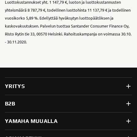
Luottokustannukset yht. 1 147,79 €, luoton ja luottokustannusten
yhteismäärä 8 787,79 €, todellinen luottohinta 11 137,79 € ja todellinen
vuosikorko 5,89 %. Edellyttää hyväksytyn luottopäätöksen ja
kaskovakuutuksen. Palvelun tuottaa Santander Consumer Finance Oy,
Risto Rytin tie 33, 00570 Helsinki. Rahoituskampanja on voimassa 30.10.
- 30.11.2020.
YRITYS
B2B
YAMAHA MUUALLA