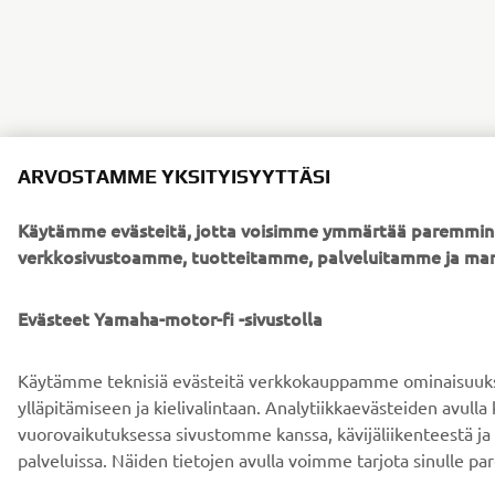
ARVOSTAMME YKSITYISYYTTÄSI
Käytämme evästeitä, jotta voisimme ymmärtää paremmin v
verkkosivustoamme, tuotteitamme, palveluitamme ja ma
Evästeet Yamaha-motor-fi -sivustolla
Käytämme teknisiä evästeitä verkkokauppamme ominaisuuksi
ylläpitämiseen ja kielivalintaan. Analytiikkaevästeiden avul
vuorovaikutuksessa sivustomme kanssa, kävijäliikenteestä 
palveluissa. Näiden tietojen avulla voimme tarjota sinulle p