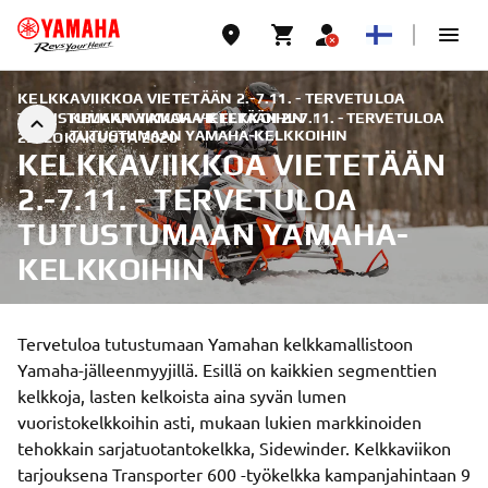
KELKKAVIIKKOA VIETETÄÄN 2.-7.11. - TERVETULOA
TUTUSTUMAAN YAMAHA-KELKKOIHIN
KELKKAVIIKKOA VIETETÄÄN 2.-7.11. - TERVETULOA
|
TUTUSTUMAAN YAMAHA-KELKKOIHIN
25. LOKAKUUTA 2020
KELKKAVIIKKOA VIETETÄÄN
2.-7.11. - TERVETULOA
TUTUSTUMAAN YAMAHA-
KELKKOIHIN
Tervetuloa tutustumaan Yamahan kelkkamallistoon
Yamaha-jälleenmyyjillä. Esillä on kaikkien segmenttien
kelkkoja, lasten kelkoista aina syvän lumen
vuoristokelkkoihin asti, mukaan lukien markkinoiden
tehokkain sarjatuotantokelkka, Sidewinder. Kelkkaviikon
tarjouksena Transporter 600 -työkelkka kampanjahintaan 9