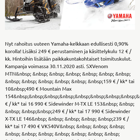
Nyt rahoitus uuteen Yamaha-kelkkaan edullisesti 0,90%
korolla! Lisäksi 249 € perustaminen ja käsittelykulu 12 € /
kk. Hintoihin lisätään paikkakuntakohtaiset toimituskulut.
Kampanja voimassa 30.11.2020 asti. SXVenom
MTN&nbsp; &nbsp; &nbsp; &nbsp; &nbsp; &nbsp; &nbsp;
&nbsp; &nbsp; &nbsp; &nbsp; &nbsp; &nbsp;159 € / kk* tai
10&nbsp;490 € Mountain Max
154&nbsp;&nbsp;&nbsp;&nbsp;&nbsp;&nbsp;&nbsp;&nbsp;&
€ / kk* tai 16 990 € Sidewinder M-TX LE 153&nbsp; &nbsp;
&nbsp; &nbsp;&nbsp;249 € / kk* tai 17 990 € Sidewinder
X-TX LE 146&nbsp; &nbsp; &nbsp; &nbsp; &nbsp;239 € /
kk* tai 17 490 € VK540V&nbsp; &nbsp; &nbsp; &nbsp;
&nbsp; &nbsp; &nbsp; &nbsp; &nbsp; &nbsp; &nbsp;