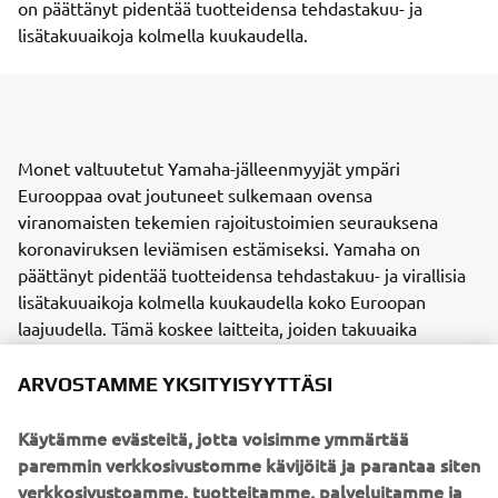
on päättänyt pidentää tuotteidensa tehdastakuu- ja
lisätakuuaikoja kolmella kuukaudella.
Monet valtuutetut Yamaha-jälleenmyyjät ympäri
Eurooppaa ovat joutuneet sulkemaan ovensa
viranomaisten tekemien rajoitustoimien seurauksena
koronaviruksen leviämisen estämiseksi. Yamaha on
päättänyt pidentää tuotteidensa tehdastakuu- ja virallisia
lisätakuuaikoja kolmella kuukaudella koko Euroopan
laajuudella. Tämä koskee laitteita, joiden takuuaika
päättyisi 1.3. ja 31.5.2020 välisenä aikana.
ARVOSTAMME YKSITYISYYTTÄSI
Takuuajan pidentäminen koskee Yamaha-moottoripyöriä,
mönkijöitä, moottorikelkkoja ja perämoottoreita.
Käytämme evästeitä, jotta voisimme ymmärtää
paremmin verkkosivustomme kävijöitä ja parantaa siten
Asiakkaat, joilla on tarve tuotteidensa takuukorjauksille ja
verkkosivustoamme, tuotteitamme, palveluitamme ja
joiden takuuaika on päättymässä kyseisenä aikana,