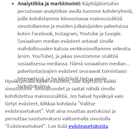
YAMAHA MUUALLA
Analytiikka ja markkinointi:
Käyttäjätietoihin
perustuvan analytiikan avulla luomme kohderyhmiä,
joille kohdistamme kiinnostavaa mainossisältöä
ASIAKASTUKI
sivustollamme ja muiden julkaisijoiden palveluissa
kuten Facebook, Instagram, Youtube ja Google.
Sosiaalisen median evästeet antavat sinulle
UUTISKIRJE
mahdollisuuden katsoa verkkosivuillamme videoita
Ole ensimmäinen, joka kuulee uusimmista tarjouksista,
(esim. YouTube), ja jakaa sivustomme sisältöä
erikoistapahtumista, uusista julkaisuista ja paljon muuta...
sosiaalisessa mediassa. Nämä sosiaalisen median
palveluntarjoajien evästeet seuraavat toimintaasi
Internetissä, ja he käyttävät tietoa omiin
Hyväksymällä kaikki evästeet, saat käyttöösi kaikki
tarkoituksiinsa.
sivustomme ominaisuudet ja saatat nähdä sinulle
TILAA
kohdistettua mainossisältöä. Jos haluat hyväksyä vain
tietyt evästeet, klikkaa kohdasta "Valitse
Lue tietosuojakäytäntömme saadaksesi tietää, miten
evästeasetukset". Voit aina muuttaa asetuksiasi ja
käsittelemme henkilötietojasi:
Tietosuoja ja evästeet -sivustolta
peruuttaa suostumuksesi valitsemalla sivustolla
”Evästeasetukset”. Lue lisää
evästeasetuksista
.
Finland (Finnish)