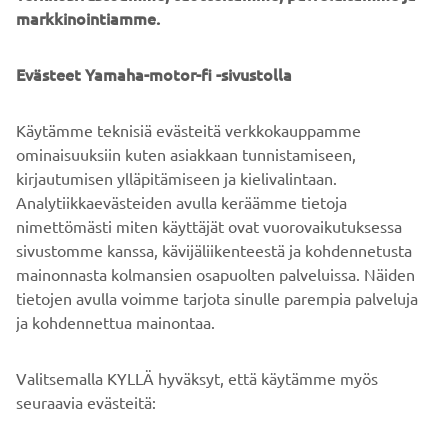
markkinointiamme.
pyydetään ottamaan yhteys valtuutettuun Yamaha-
jälleenmyyjään tai huoltoon sopiakseen korjausajankohdan
heti kun rajoitukset päättyvät ja antavat siihen
Evästeet Yamaha-motor-fi -sivustolla
mahdollisuuden.
Käytämme teknisiä evästeitä verkkokauppamme
ominaisuuksiin kuten asiakkaan tunnistamiseen,
kirjautumisen ylläpitämiseen ja kielivalintaan.
LÖYDÄ YAMAHA-JÄLLEENMYYJÄSI
Analytiikkaevästeiden avulla keräämme tietoja
nimettömästi miten käyttäjät ovat vuorovaikutuksessa
sivustomme kanssa, kävijäliikenteestä ja kohdennetusta
mainonnasta kolmansien osapuolten palveluissa. Näiden
tietojen avulla voimme tarjota sinulle parempia palveluja
ja kohdennettua mainontaa.
YRITYS
Valitsemalla KYLLÄ hyväksyt, että käytämme myös
B2B
seuraavia evästeitä: