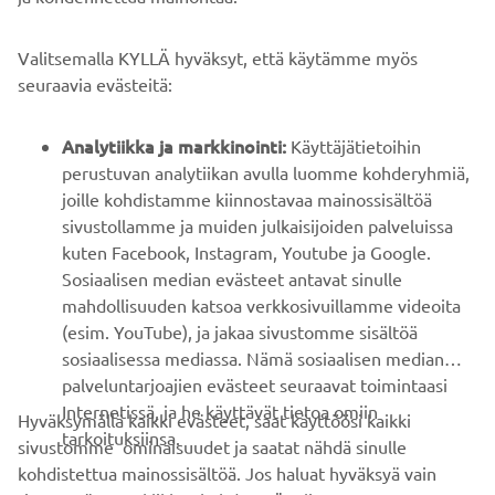
YRITYS
Valitsemalla KYLLÄ hyväksyt, että käytämme myös
B2B
seuraavia evästeitä:
YAMAHA MUUALLA
Analytiikka ja markkinointi:
Käyttäjätietoihin
perustuvan analytiikan avulla luomme kohderyhmiä,
joille kohdistamme kiinnostavaa mainossisältöä
ASIAKASTUKI
sivustollamme ja muiden julkaisijoiden palveluissa
kuten Facebook, Instagram, Youtube ja Google.
Sosiaalisen median evästeet antavat sinulle
UUTISKIRJE
mahdollisuuden katsoa verkkosivuillamme videoita
Ole ensimmäinen, joka kuulee uusimmista tarjouksista,
(esim. YouTube), ja jakaa sivustomme sisältöä
erikoistapahtumista, uusista julkaisuista ja paljon muuta...
sosiaalisessa mediassa. Nämä sosiaalisen median
palveluntarjoajien evästeet seuraavat toimintaasi
Internetissä, ja he käyttävät tietoa omiin
Hyväksymällä kaikki evästeet, saat käyttöösi kaikki
tarkoituksiinsa.
sivustomme ominaisuudet ja saatat nähdä sinulle
TILAA
kohdistettua mainossisältöä. Jos haluat hyväksyä vain