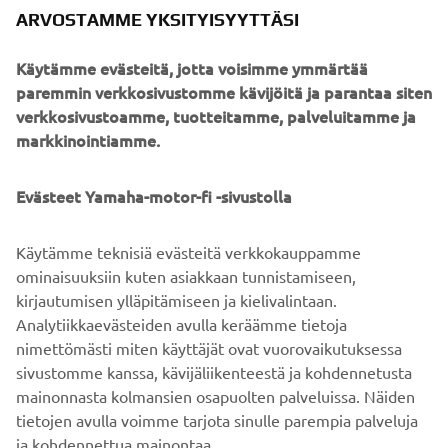
ARVOSTAMME YKSITYISYYTTÄSI
Käytämme evästeitä, jotta voisimme ymmärtää
* Kertaluoton rahoitusesimerkki: Yamaha, hinta 14 150,00 € (sis. toim.
paremmin verkkosivustomme kävijöitä ja parantaa siten
kulut), käsiraha 2 000,00 €, sopimusaika 60 kk, kuukausierä 158,47 €,
verkkosivustoamme, tuotteitamme, palveluitamme ja
luoton määrä yht. 12 150,00 € (sis. perustamismaksun 0,00 €), viimeinen
markkinointiamme.
suurempi erä 2 800,00 €. Kuukausierä sisältää koron 0,00 %,
perustamismaksun 0,00 € ja käsittelykulun 0,00 €/kk.
Evästeet Yamaha-motor-fi -sivustolla
Luottokustannukset yht. 0,00 €, luoton ja luottokustannusten
yhteismäärä 12 150,00 €, todellinen luottohinta 14 150,00 € ja
Käytämme teknisiä evästeitä verkkokauppamme
todellinen vuosikorko 0,00 %. Edellyttää hyväksytyn luottopäätöksen
ominaisuuksiin kuten asiakkaan tunnistamiseen,
ja kaskovakuutuksen. Palvelun tuottaa Santander Consumer Finance
kirjautumisen ylläpitämiseen ja kielivalintaan.
Oy, Risto Rytin tie 33, 00570 Helsinki. Kampanja voimassa 15.7.2020 asti.
Analytiikkaevästeiden avulla keräämme tietoja
nimettömästi miten käyttäjät ovat vuorovaikutuksessa
sivustomme kanssa, kävijäliikenteestä ja kohdennetusta
mainonnasta kolmansien osapuolten palveluissa. Näiden
tietojen avulla voimme tarjota sinulle parempia palveluja
ja kohdennettua mainontaa.