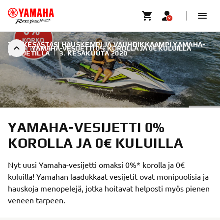
TEE KESÄSTÄSI HAUSKEMPI JA VAUHDIKKAAMPI YAMAHA-
YAMAHA-VESIJETTI 0% KOROLLA JA 0€ KULUILLA
VESIJETILLÄ
|
3. KESÄKUUTA 2020
YAMAHA-VESIJETTI 0%
KOROLLA JA 0€ KULUILLA
Nyt uusi Yamaha-vesijetti omaksi 0%* korolla ja 0€
kuluilla! Yamahan laadukkaat vesijetit ovat monipuolisia ja
hauskoja menopelejä, jotka hoitavat helposti myös pienen
veneen tarpeen.