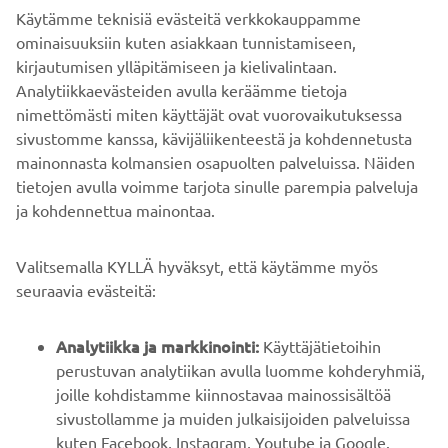
Käytämme teknisiä evästeitä verkkokauppamme
ominaisuuksiin kuten asiakkaan tunnistamiseen,
kirjautumisen ylläpitämiseen ja kielivalintaan.
DISCOVER THE ATV/SXS SPORT RANGE
Analytiikkaevästeiden avulla keräämme tietoja
nimettömästi miten käyttäjät ovat vuorovaikutuksessa
sivustomme kanssa, kävijäliikenteestä ja kohdennetusta
mainonnasta kolmansien osapuolten palveluissa. Näiden
tietojen avulla voimme tarjota sinulle parempia palveluja
ja kohdennettua mainontaa.
YRITYS
Valitsemalla KYLLÄ hyväksyt, että käytämme myös
B2B
seuraavia evästeitä:
YAMAHA MUUALLA
Analytiikka ja markkinointi:
Käyttäjätietoihin
perustuvan analytiikan avulla luomme kohderyhmiä,
joille kohdistamme kiinnostavaa mainossisältöä
ASIAKASTUKI
sivustollamme ja muiden julkaisijoiden palveluissa
kuten Facebook, Instagram, Youtube ja Google.