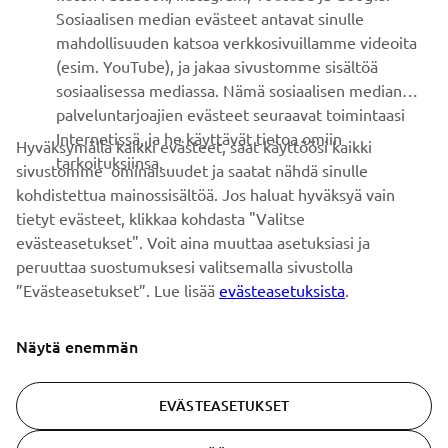
Sosiaalisen median evästeet antavat sinulle
UUTISKIRJE
mahdollisuuden katsoa verkkosivuillamme videoita
Ole ensimmäinen, joka kuulee uusimmista tarjouksista,
(esim. YouTube), ja jakaa sivustomme sisältöä
erikoistapahtumista, uusista julkaisuista ja paljon muuta...
sosiaalisessa mediassa. Nämä sosiaalisen median
palveluntarjoajien evästeet seuraavat toimintaasi
Internetissä, ja he käyttävät tietoa omiin
Hyväksymällä kaikki evästeet, saat käyttöösi kaikki
tarkoituksiinsa.
sivustomme ominaisuudet ja saatat nähdä sinulle
TILAA
kohdistettua mainossisältöä. Jos haluat hyväksyä vain
tietyt evästeet, klikkaa kohdasta "Valitse
Lue tietosuojakäytäntömme saadaksesi tietää, miten
evästeasetukset". Voit aina muuttaa asetuksiasi ja
käsittelemme henkilötietojasi:
Tietosuoja ja evästeet -sivustolta
peruuttaa suostumuksesi valitsemalla sivustolla
”Evästeasetukset”. Lue lisää
evästeasetuksista
.
Finland (Finnish)
Näytä enemmän
EVÄSTEASETUKSET
© Copyright - 2026 Yamaha Motor Europe N.V. - All Rights