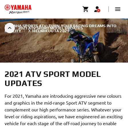
YAMAHA SPORTS ATV: TURN YOUR RACING DREAMS INTO
2021 ATV SPORT MODEL UPDATES
REALITY
|
7. HELMIKUUTA 2021
2021 ATV SPORT MODEL
UPDATES
For 2021, Yamaha are introducing aggressive new colours
and graphics in the mid-range Sport ATV segment to
complement our high performance series. Whatever your
level or riding aspirations, we have engineered an exciting
vehicle for each stage of the off-road journey to enable