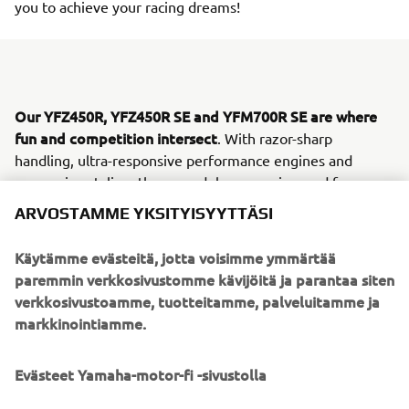
you to achieve your racing dreams!
Our YFZ450R, YFZ450R SE and YFM700R SE are where
fun and competition intersect
. With razor-sharp
handling, ultra-responsive performance engines and
aggressive styling, these models are engineered for
serious riders looking to take the next step to competitive
ARVOSTAMME YKSITYISYYTTÄSI
off-road racing.
Käytämme evästeitä, jotta voisimme ymmärtää
#DRIVENBYFUN
Whether you are
and looking to begin
paremmin verkkosivustomme kävijöitä ja parantaa siten
your racing journey with our YFZ50 and YFM90R mini
verkkosivustoamme, tuotteitamme, palveluitamme ja
#DRIVENBYVICTORY
ATV’s or
and want to step-up into
markkinointiamme.
our larger-CC segment, Yamaha are with you every step of
the journey. If you’re looking to turn your racing dreams
into a reality, then nothing else compares to the Yamaha
Evästeet Yamaha-motor-fi -sivustolla
ATV and Side-by-Side line-up!