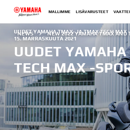
MALLIMME
LISÄVARUSTEET
VAATTE
UUDET YAMAHA TMAX- JA TMAX TECH MAX 
NEWS
NEW 2022 YAMAHA TMAX AND 
15. MARRASKUUTA 2021
UUDET YAMAHA 
TECH MAX -SPO