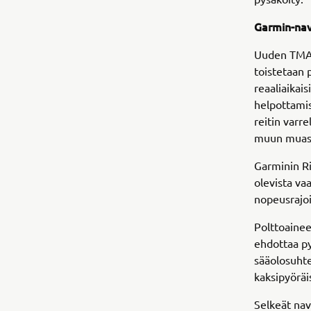
Garmin-nav
Uuden TMAX:
toistetaan 
reaaliaikais
helpottamis
reitin varre
muun muass
Garminin Ri
olevista va
nopeusrajoit
Polttoainee
ehdottaa py
sääolosuhte
kaksipyöräi
Selkeät nav