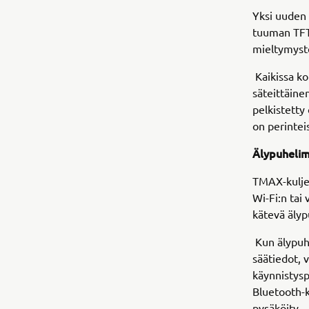
Yksi uuden 
tuuman TFT-
mieltymyst
Kaikissa ko
säteittäine
pelkistetty
on perintei
Älypuhelim
TMAX-kuljet
Wi-Fi:n tai
kätevä älyp
Kun älypuhel
säätiedot, 
käynnistysp
Bluetooth-k
pysäköity.