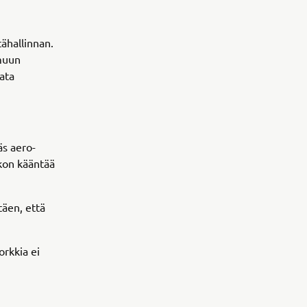
ähallinnan.
 muun
vata
s aero-
ukon kääntää
täen, että
orkkia ei