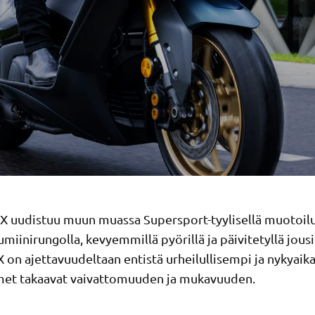
 uudistuu muun muassa Supersport-tyylisellä muotoilu
umiinirungolla, kevyemmillä pyörillä ja päivitetyllä jousi
on ajettavuudeltaan entistä urheilullisempi ja nykyaika
met takaavat vaivattomuuden ja mukavuuden.