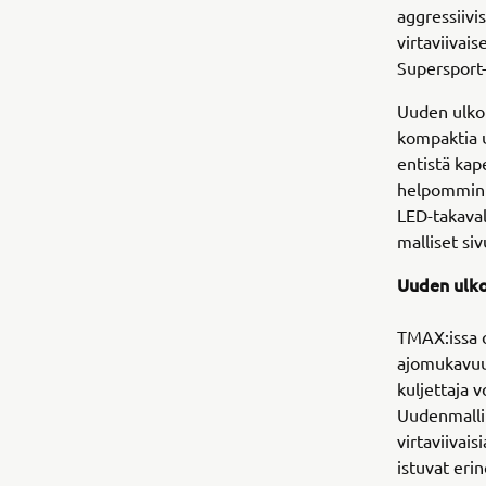
aggressiivi
virtaviivai
Supersport-
Uuden ulkom
kompaktia u
entistä kap
helpommin 
LED-takaval
malliset si
Uuden ulko
TMAX:issa o
ajomukavuut
kuljettaja 
Uudenmallin
virtaviivai
istuvat er