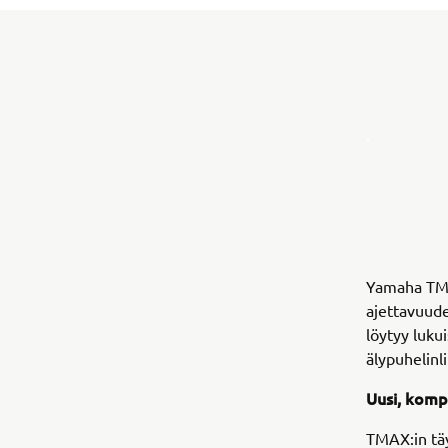
.
Yamaha TMA
ajettavuud
löytyy luku
älypuhelinli
Uusi, komp
TMAX:in tä