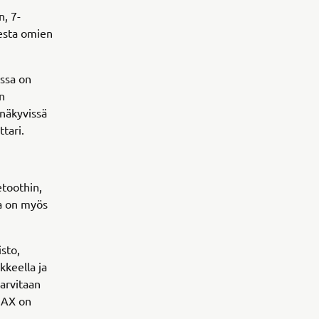
n, 7-
sesta omien
essa on
n
 näkyvissä
tari.
etoothin,
sa on myös
isto,
kkeella ja
arvitaan
TMAX on