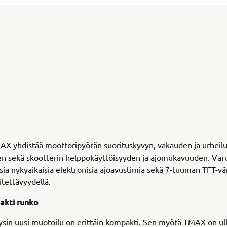
X yhdistää moottoripyörän suorituskyvyn, vakauden ja urheilu
en sekä skootterin helppokäyttöisyyden ja ajomukavuuden. Var
isia nykyaikaisia elektronisia ajoavustimia sekä 7-tuuman TFT-vä
itettävyydellä.
akti runko
ysin uusi muotoilu on erittäin kompakti. Sen myötä TMAX on u