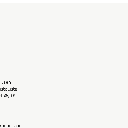
llisen
ustelusta
rinäyttö
lkonäöltään