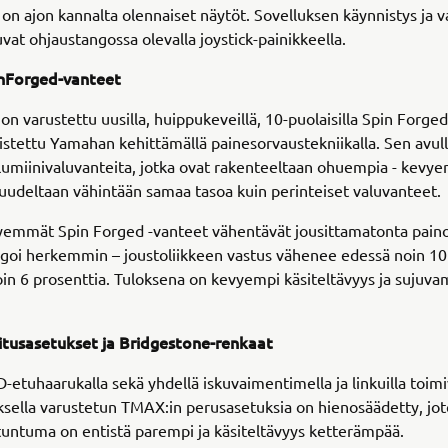
a on ajon kannalta olennaiset näytöt. Sovelluksen käynnistys ja v
uvat ohjaustangossa olevalla joystick-painikkeella.
nForged-vanteet
n varustettu uusilla, huippukeveillä, 10-puolaisilla Spin Forged 
stettu Yamahan kehittämällä painesorvaustekniikalla. Sen avul
lumiinivaluvanteita, jotka ovat rakenteeltaan ohuempia - kevye
udeltaan vähintään samaa tasoa kuin perinteiset valuvanteet.
yemmät Spin Forged -vanteet vähentävät jousittamatonta paino
agoi herkemmin – joustoliikkeen vastus vähenee edessä noin 10
oin 6 prosenttia. Tuloksena on kevyempi käsiteltävyys ja sujuva
itusasetukset ja Bridgestone-renkaat
etuhaarukalla sekä yhdellä iskuvaimentimella ja linkuilla toimi
ksella varustetun TMAX:in perusasetuksia on hienosäädetty, jo
untuma on entistä parempi ja käsiteltävyys ketterämpää.