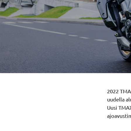
2022 TMAX
uudella al
Uusi TMAX 
ajoavusti