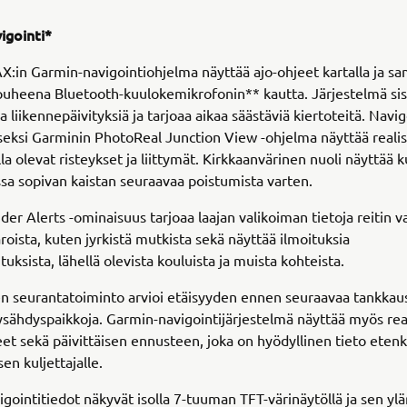
igointi*
in Garmin-navigointiohjelma näyttää ajo-ohjeet kartalla ja s
puheena Bluetooth-kuulokemikrofonin** kautta. Järjestelmä sis
ia liikennepäivityksiä ja tarjoaa aikaa säästäviä kiertoteitä. Navi
eksi Garminin PhotoReal Junction View -ohjelma näyttää realist
lla olevat risteykset ja liittymät. Kirkkaanvärinen nuoli näyttää ku
a sopivan kaistan seuraavaa poistumista varten.
der Alerts -ominaisuus tarjoaa laajan valikoiman tietoja reitin va
aroista, kuten jyrkistä mutkista sekä näyttää ilmoituksia
uksista, lähellä olevista kouluista ja muista kohteista.
n seurantatoiminto arvioi etäisyyden ennen seuraavaa tankkaus
sähdyspaikkoja. Garmin-navigointijärjestelmä näyttää myös reaa
et sekä päivittäisen ennusteen, joka on hyödyllinen tieto etenk
sen kuljettajalle.
igointitiedot näkyvät isolla 7-tuuman TFT-värinäytöllä ja sen yl