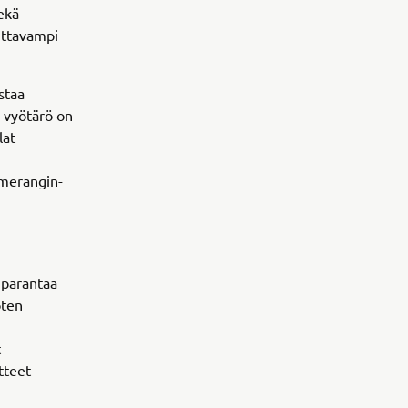
ekä
uttavampi
staa
i vyötärö on
lat
umerangin-
 parantaa
oten
t
tteet