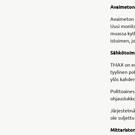
Avaimeton 
Avaimeton S
Uusi monitoi
muassa kytk
istuimen, jo
Sähkötoimi
TMAX on en
tyylinen po
ylös kahde
Polttoaines
ohjauslukko
Järjestelmä
ole suljett
Mittaristo