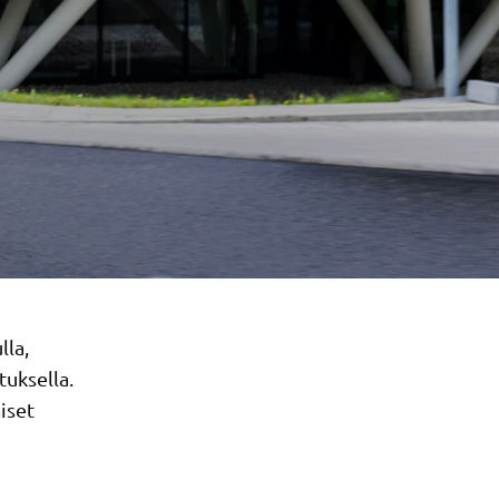
lla,
tuksella.
iset