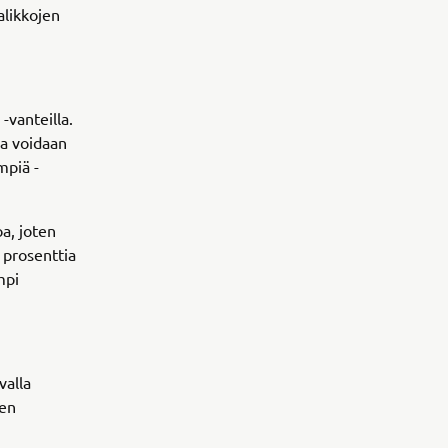
alikkojen
-vanteilla.
la voidaan
mpiä -
a, joten
 prosenttia
mpi
valla
ten