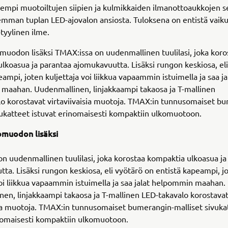
sempi muotoiltujen siipien ja kulmikkaiden ilmanottoaukkojen s
semman tuplan LED-ajovalon ansiosta. Tuloksena on entistä vaik
tyylinen ilme.
uodon lisäksi TMAX:issa on uudenmallinen tuulilasi, joka koro
lkoasua ja parantaa ajomukavuutta. Lisäksi rungon keskiosa, el
eampi, joten kuljettaja voi liikkua vapaammin istuimella ja saa ja
maahan. Uudenmallinen, linjakkaampi takaosa ja T-mallinen
o korostavat virtaviivaisia muotoja. TMAX:in tunnusomaiset b
vukatteet istuvat erinomaisesti kompaktiin ulkomuotoon.
muodon lisäksi
n uudenmallinen tuulilasi, joka korostaa kompaktia ulkoasua ja
ta. Lisäksi rungon keskiosa, eli vyötärö on entistä kapeampi, j
voi liikkua vapaammin istuimella ja saa jalat helpommin maahan.
en, linjakkaampi takaosa ja T-mallinen LED-takavalo korostava
sia muotoja. TMAX:in tunnusomaiset bumerangin-malliset sivuka
inomaisesti kompaktiin ulkomuotoon.