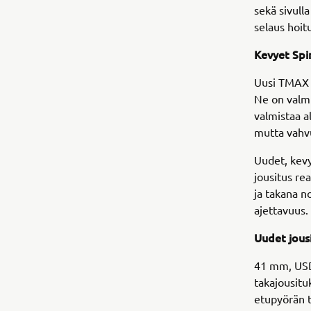
sekä sivull
selaus hoit
Kevyet Spi
Uusi TMAX o
Ne on valmi
valmistaa a
mutta vahvu
Uudet, kev
jousitus re
ja takana n
ajettavuus.
Uudet jous
41 mm, USD-
takajousitu
etupyörän t