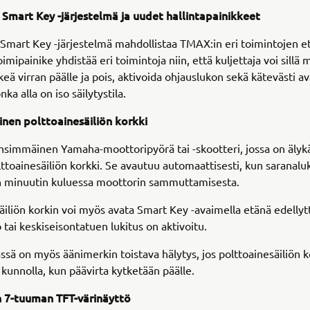
Smart Key -järjestelmä ja uudet hallintapainikkeet
mart Key -järjestelmä mahdollistaa TMAX:in eri toimintojen et
mipainike yhdistää eri toimintoja niin, että kuljettaja voi sillä
eä virran päälle ja pois, aktivoida ohjauslukon sekä kätevästi a
nka alla on iso säilytystila.
nen polttoainesäiliön korkki
simmäinen Yamaha-moottoripyörä tai -skootteri, jossa on älykä
lttoainesäiliön korkki. Se avautuu automaattisesti, kun saranal
n minuutin kuluessa moottorin sammuttamisesta.
äiliön korkin voi myös avata Smart Key -avaimella etänä edellyt
 tai keskiseisontatuen lukitus on aktivoitu.
ssä on myös äänimerkin toistava hälytys, jos polttoainesäiliön k
u kunnolla, kun päävirta kytketään päälle.
n 7-tuuman TFT-värinäyttö