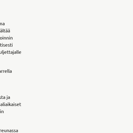
ama
ältää
goinnin
isesti
ljettajalle
rrella
ta ja
liaikaiset
in
äreunassa