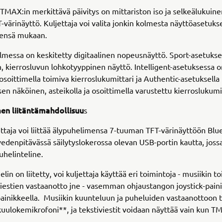
TMAX:in merkittävä päivitys on mittariston iso ja selkeälukuine
värinäyttö. Kuljettaja voi valita jonkin kolmesta näyttöasetuk
ensä mukaan.
lmessa on keskitetty digitaalinen nopeusnäyttö. Sport-asetuks
n, kierrosluvun lohkotyyppinen näyttö. Intelligent-asetuksessa o
 osoittimella toimiva kierroslukumittari ja Authentic-asetuksella
sen näköinen, asteikolla ja osoittimella varustettu kierroslukumit
en liitäntämahdollisuu
s
taja voi liittää älypuhelimensa 7-tuuman TFT-värinäyttöön Blu
 vedenpitävässä säilytyslokerossa olevan USB-portin kautta, jos
uhelinteline.
in on liitetty, voi kuljettaja käyttää eri toimintoja - musiikin to
viestien vastaanotto jne - vasemman ohjaustangon joystick-paini
ainikkeella. Musiikin kuunteluun ja puheluiden vastaanottoon t
uulokemikrofoni**, ja tekstiviestit voidaan näyttää vain kun 