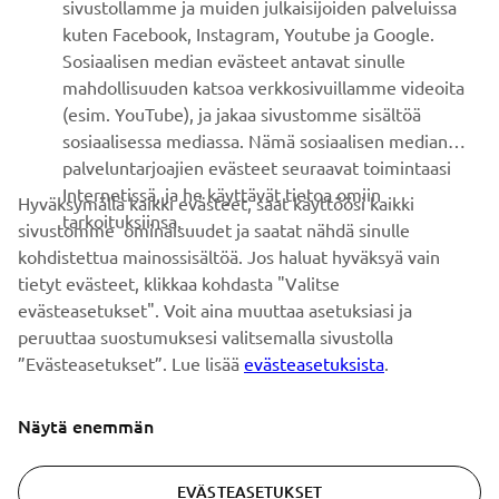
sivustollamme ja muiden julkaisijoiden palveluissa
kuten Facebook, Instagram, Youtube ja Google.
Sosiaalisen median evästeet antavat sinulle
UUTISKIRJE
mahdollisuuden katsoa verkkosivuillamme videoita
Ole ensimmäinen, joka kuulee uusimmista tarjouksista,
(esim. YouTube), ja jakaa sivustomme sisältöä
erikoistapahtumista, uusista julkaisuista ja paljon muuta...
sosiaalisessa mediassa. Nämä sosiaalisen median
palveluntarjoajien evästeet seuraavat toimintaasi
Internetissä, ja he käyttävät tietoa omiin
Hyväksymällä kaikki evästeet, saat käyttöösi kaikki
tarkoituksiinsa.
sivustomme ominaisuudet ja saatat nähdä sinulle
TILAA
kohdistettua mainossisältöä. Jos haluat hyväksyä vain
tietyt evästeet, klikkaa kohdasta "Valitse
Lue tietosuojakäytäntömme saadaksesi tietää, miten
evästeasetukset". Voit aina muuttaa asetuksiasi ja
käsittelemme henkilötietojasi:
Tietosuoja ja evästeet -sivustolta
peruuttaa suostumuksesi valitsemalla sivustolla
”Evästeasetukset”. Lue lisää
evästeasetuksista
.
Finland (Finnish)
Näytä enemmän
EVÄSTEASETUKSET