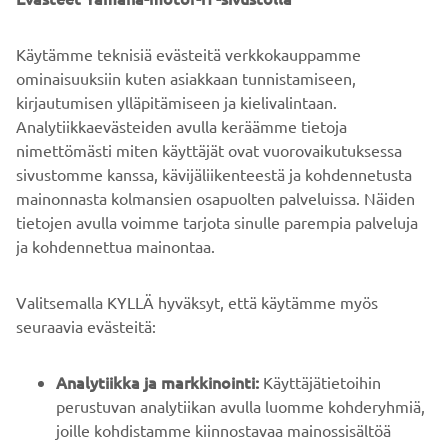
Risto Rytin tie 33, 00570 Helsinki.
Käytämme teknisiä evästeitä verkkokauppamme
ominaisuuksiin kuten asiakkaan tunnistamiseen,
kirjautumisen ylläpitämiseen ja kielivalintaan.
TUTUSTU 2022 KELKKOIHIN
Analytiikkaevästeiden avulla keräämme tietoja
nimettömästi miten käyttäjät ovat vuorovaikutuksessa
sivustomme kanssa, kävijäliikenteestä ja kohdennetusta
mainonnasta kolmansien osapuolten palveluissa. Näiden
tietojen avulla voimme tarjota sinulle parempia palveluja
ja kohdennettua mainontaa.
YRITYS
Valitsemalla KYLLÄ hyväksyt, että käytämme myös
B2B
seuraavia evästeitä:
YAMAHA MUUALLA
Analytiikka ja markkinointi:
Käyttäjätietoihin
perustuvan analytiikan avulla luomme kohderyhmiä,
joille kohdistamme kiinnostavaa mainossisältöä
ASIAKASTUKI