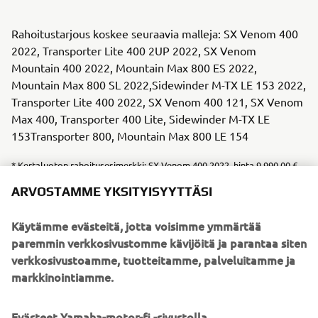
Rahoitustarjous koskee seuraavia malleja: SX Venom 400
2022, Transporter Lite 400 2UP 2022, SX Venom
Mountain 400 2022, Mountain Max 800 ES 2022,
Mountain Max 800 SL 2022,Sidewinder M-TX LE 153 2022,
Transporter Lite 400 2022, SX Venom 400 121, SX Venom
Max 400, Transporter 400 Lite, Sidewinder M-TX LE
153Transporter 800, Mountain Max 800 LE 154
* Kertaluoton rahoitusesimerkki: SX Venom 400 2022, hinta 9 990,00 €,
käsiraha 2 000,00 €, sopimusaika 36 kk, kuukausierä 99,00 €, luoton
ARVOSTAMME YKSITYISYYTTÄSI
määrä yht. 8 280,00 € (sis. perustamismaksun 290,00 €), viimeinen
suurempi erä 5 340,00 €. Kuukausierä sisältää koron 0,00 %,
Käytämme evästeitä, jotta voisimme ymmärtää
perustamismaksun 290,00 € ja käsittelykulun 15,00 €/kk.
paremmin verkkosivustomme kävijöitä ja parantaa siten
Luottokustannukset yht. 830,00 €, luoton ja luottokustannusten
verkkosivustoamme, tuotteitamme, palveluitamme ja
markkinointiamme.
yhteismäärä 8 820,00 €, todellinen luottohinta 10 820,00 € ja todellinen
vuosikorko 4,22 %. Edellyttää hyväksytyn luottopäätöksen ja
kaskovakuutuksen. Palvelun tuottaa Santander Consumer Finance Oy,
Evästeet Yamaha-motor-fi -sivustolla