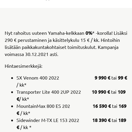
0%
Nyt rahoitus uuteen Yamaha-kelkkaan
* -korolla! Lisäksi
290 € perustaminen ja käsittelykulu 15 € / kk. Hintoihin
lisätään paikkakuntakohtaiset toimituskulut. Kampanja
voimassa 30.12.2021 asti.
Hintaesimerkkejä:
9 990 €
99 €
SX Venom 400 2022
tai
/ kk*
10 990 €
109
Transporter Lite 400 2UP 2022
tai
€
/ kk*
16 590 €
169
MountainMax 800 ES 202
tai
€
/ kk*
18 390 €
189
Sidewinder M-TX LE 153 2022
tai
€
/ kk *