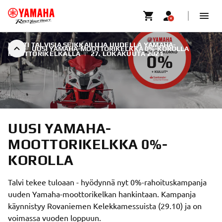
KOHTI TALVISIA SEIKKAILUJA UUDELLA YAMAHA-
UUSI YAMAHA-MOOTTORIKELKKA 0%-KOROLLA
MOOTTORIKELKALLA
|
27. LOKAKUUTA 2021
UUSI YAMAHA-
MOOTTORIKELKKA 0%-
KOROLLA
Talvi tekee tuloaan - hyödynnä nyt 0%-rahoituskampanja
uuden Yamaha-moottorikelkan hankintaan. Kampanja
käynnistyy Rovaniemen Kelekkamessuista (29.10) ja on
voimassa vuoden loppuun.