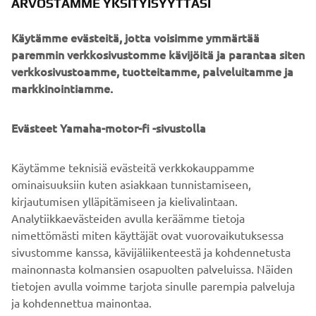
ARVOSTAMME YKSITYISYYTTÄSI
Käytämme evästeitä, jotta voisimme ymmärtää
paremmin verkkosivustomme kävijöitä ja parantaa siten
verkkosivustoamme, tuotteitamme, palveluitamme ja
markkinointiamme.
Evästeet Yamaha-motor-fi -sivustolla
TUTUSTU LINKOVALIKOIMAAN
Käytämme teknisiä evästeitä verkkokauppamme
ominaisuuksiin kuten asiakkaan tunnistamiseen,
kirjautumisen ylläpitämiseen ja kielivalintaan.
LÖYDÄ LINKOMYYJÄSI
Analytiikkaevästeiden avulla keräämme tietoja
nimettömästi miten käyttäjät ovat vuorovaikutuksessa
sivustomme kanssa, kävijäliikenteestä ja kohdennetusta
mainonnasta kolmansien osapuolten palveluissa. Näiden
tietojen avulla voimme tarjota sinulle parempia palveluja
ja kohdennettua mainontaa.
YRITYS