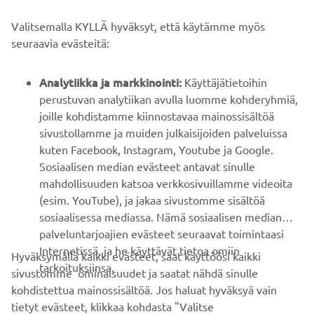
Valitsemalla KYLLÄ hyväksyt, että käytämme myös
B2B
seuraavia evästeitä:
YAMAHA MUUALLA
Analytiikka ja markkinointi:
Käyttäjätietoihin
perustuvan analytiikan avulla luomme kohderyhmiä,
joille kohdistamme kiinnostavaa mainossisältöä
ASIAKASTUKI
sivustollamme ja muiden julkaisijoiden palveluissa
kuten Facebook, Instagram, Youtube ja Google.
Sosiaalisen median evästeet antavat sinulle
UUTISKIRJE
mahdollisuuden katsoa verkkosivuillamme videoita
Ole ensimmäinen, joka kuulee uusimmista tarjouksista,
(esim. YouTube), ja jakaa sivustomme sisältöä
erikoistapahtumista, uusista julkaisuista ja paljon muuta...
sosiaalisessa mediassa. Nämä sosiaalisen median
palveluntarjoajien evästeet seuraavat toimintaasi
Internetissä, ja he käyttävät tietoa omiin
Hyväksymällä kaikki evästeet, saat käyttöösi kaikki
tarkoituksiinsa.
sivustomme ominaisuudet ja saatat nähdä sinulle
TILAA
kohdistettua mainossisältöä. Jos haluat hyväksyä vain
tietyt evästeet, klikkaa kohdasta "Valitse