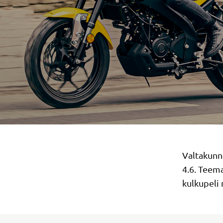
Valtakunna
4.6. Teem
kulkupeli