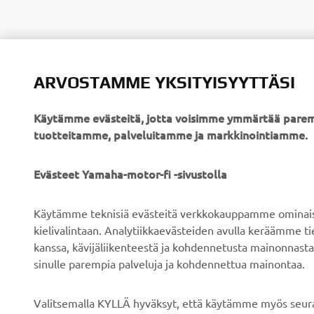
ARVOSTAMME YKSITYISYYTTÄSI
Käytämme evästeitä, jotta voisimme ymmärtää parem
tuotteitamme, palveluitamme ja markkinointiamme.
YRITYS
B2B
Evästeet Yamaha-motor-fi -sivustolla
Tietoa meistä
Sähköpyöräjärjestelmät
Käytämme teknisiä evästeitä verkkokauppamme ominaisuu
Uutiset
Viranomaiset
kielivalintaan. Analytiikkaevästeiden avulla keräämme 
kanssa, kävijäliikenteestä ja kohdennetusta mainonnasta
Tapahtumat
Golfkentät
sinulle parempia palveluja ja kohdennettua mainontaa.
Press
Pelastustoimi
Esitteet
Autokoulut
Valitsemalla KYLLÄ hyväksyt, että käytämme myös seura