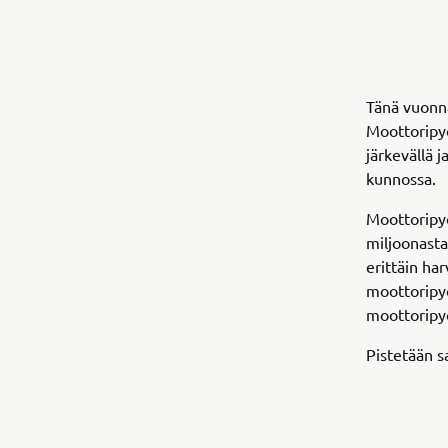
Tänä vuonna
Moottoripyö
järkevällä 
kunnossa.
Moottoripyö
miljoonasta
erittäin ha
moottoripyö
moottoripyö
Pistetään s