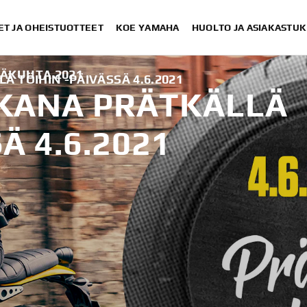
ET JA OHEISTUOTTEET
KOE YAMAHA
HUOLTO JA ASIAKASTUK
SÄKUUTA 2021
 TÖIHIN -PÄIVÄSSÄ 4.6.2021
KANA PRÄTKÄLLÄ
Ä 4.6.2021