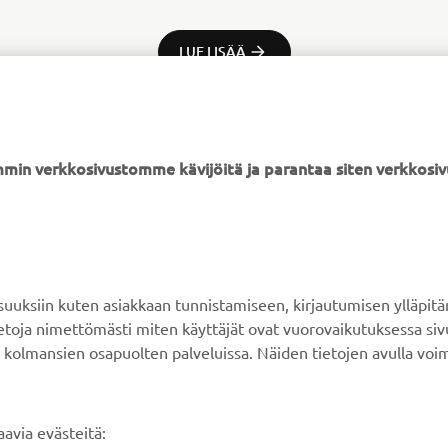
LUE LISÄÄ
min verkkosivustomme kävijöitä ja parantaa siten verkkos
YAMAHA MUUALLA
ASIAKASTUKI
MyYamaha
Verkkokaupan tuki
ksiin kuten asiakkaan tunnistamiseen, kirjautumisen ylläpitä
Yamaha Music
Varaosaluettelo
tietoja nimettömästi miten käyttäjät ovat vuorovaikutuksessa s
 kolmansien osapuolten palveluissa. Näiden tietojen avulla voi
Yamaha Racing
Huolto
Yamaha Motor Global
Jälleenmyyjähaku
Mobiilisovellukset
Paristojätteen
avia evästeitä: