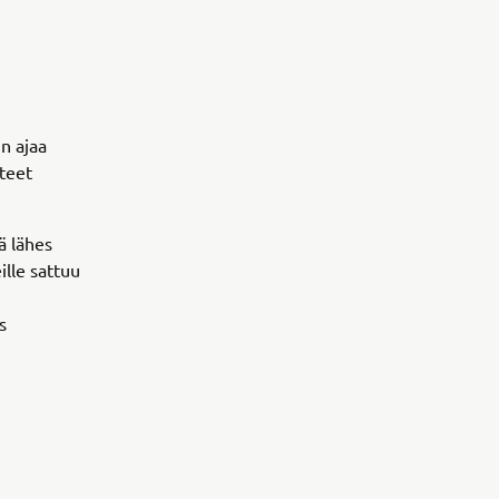
un ajaa
steet
ä lähes
ille sattuu
s