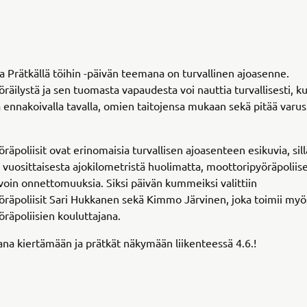
 Prätkällä töihin -päivän teemana on turvallinen ajoasenne.
räilystä ja sen tuomasta vapaudesta voi nauttia turvallisesti, k
ja ennakoivalla tavalla, omien taitojensa mukaan sekä pitää varu
räpoliisit ovat erinomaisia turvallisen ajoasenteen esikuvia, sill
 vuosittaisesta ajokilometristä huolimatta, moottoripyöräpoliise
rvoin onnettomuuksia. Siksi päivän kummeiksi valittiin
räpoliisit Sari Hukkanen sekä Kimmo Järvinen, joka toimii myö
räpoliisien kouluttajana.
ana kiertämään ja prätkät näkymään liikenteessä 4.6.!