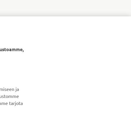
ivustoamme,
UUTISKIRJE
Ole ensimmäinen, joka kuulee uusimmista tarjouksista,
erikoistapahtumista, uusista julkaisuista ja paljon muuta...
miseen ja
ivustomme
mme tarjota
TILAA
Lue tietosuojakäytäntömme saadaksesi tietää, miten
käsittelemme henkilötietojasi:
Tietosuoja ja evästeet -