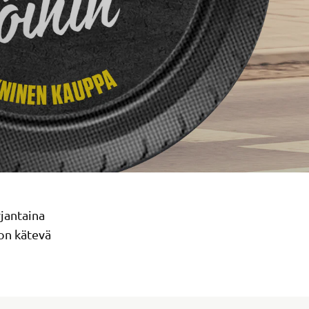
rjantaina
on kätevä