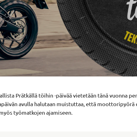
llista Prätkällä töihin -päivää vietetään tänä vuonna pe
apäivän avulla halutaan muistuttaa, että moottoripyörä 
 myös työmatkojen ajamiseen.