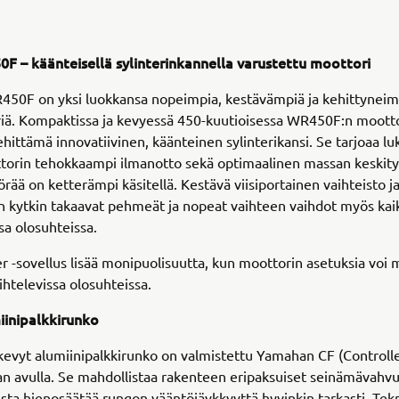
F – käänteisellä sylinterinkannella varustettu moottori
50F on yksi luokkansa nopeimpia, kestävämpiä ja kehittyneim
iä. Kompaktissa ja kevyessä 450-kuutioisessa WR450F:n mootto
ittämä innovatiivinen, käänteinen sylinterikansi. Se tarjoaa luk
torin tehokkaampi ilmanotto sekä optimaalinen massan keskity
örää on ketterämpi käsitellä. Kestävä viisiportainen vaihteisto j
n kytkin takaavat pehmeät ja nopeat vaihteen vaihdot myös kai
a olosuhteissa.
 -sovellus lisää monipuolisuutta, kun moottorin asetuksia voi
ihtelevissa olosuhteissa.
iinipalkkirunko
vyt alumiinipalkkirunko on valmistettu Yamahan CF (Controlled
an avulla. Se mahdollistaa rakenteen eripaksuiset seinämävahvu
sta hienosäätää rungon vääntöjäykkyyttä hyvinkin tarkasti. Tek