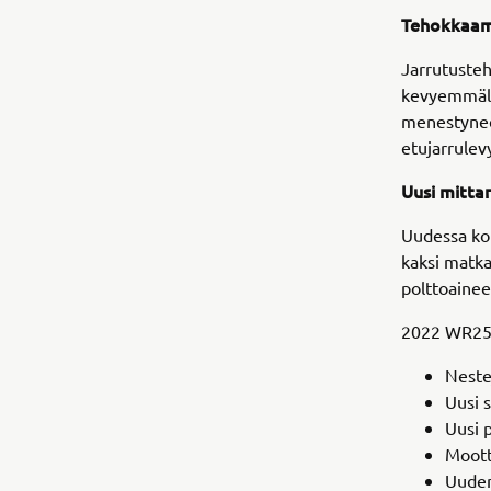
Tehokkaamp
Jarrutuste
kevyemmäll
menestynee
etujarrulev
Uusi mittar
Uudessa kom
kaksi matka
polttoainee
2022 WR25
Neste
Uusi s
Uusi 
Moott
Uuden