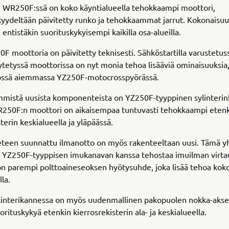
n WR250F:ssä on koko käyntialueella tehokkaampi moottori,
yydeltään päivitetty runko ja tehokkaammat jarrut. Kokonaisu
ntistäkin suorituskykyisempi kaikilla osa-alueilla.
 moottoria on päivitetty teknisesti. Sähköstartilla varustetus
tetyssä moottorissa on nyt monia tehoa lisääviä ominaisuuksia,
tössä aiemmassa YZ250F-motocrosspyörässä.
mmistä uusista komponenteista on YZ250F-tyyppinen sylinterin
R250F:n moottori on aikaisempaa tuntuvasti tehokkaampi eten
sterin keskialueella ja yläpäässä.
eteen suunnattu ilmanotto on myös rakenteeltaan uusi. Tämä y
 YZ250F-tyyppisen imukanavan kanssa tehostaa imuilman virta
n parempi polttoaineseoksen hyötysuhde, joka lisää tehoa kok
la.
linterikannessa on myös uudenmallinen pakopuolen nokka-aksel
orituskykyä etenkin kierrosrekisterin ala- ja keskialueella.