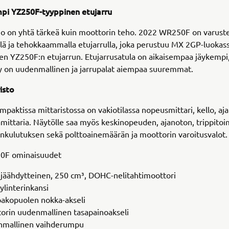
i YZ250F-tyyppinen etujarru
ho on yhtä tärkeä kuin moottorin teho. 2022 WR250F on varust
ä ja tehokkaammalla etujarrulla, joka perustuu MX 2GP-luokas
n YZ250F:n etujarrun. Etujarrusatula on aikaisempaa jäykempi
y on uudenmallinen ja jarrupalat aiempaa suuremmat.
isto
paktissa mittaristossa on vakiotilassa nopeusmittari, kello, aja
mittaria. Näytölle saa myös keskinopeuden, ajanoton, trippito
nkulutuksen sekä polttoainemäärän ja moottorin varoitusvalot.
0F ominaisuudet
jäähdytteinen, 250 cm³, DOHC-nelitahtimoottori
ylinterinkansi
pakopuolen nokka-akseli
orin uudenmallinen tasapainoakseli
mallinen vaihderumpu