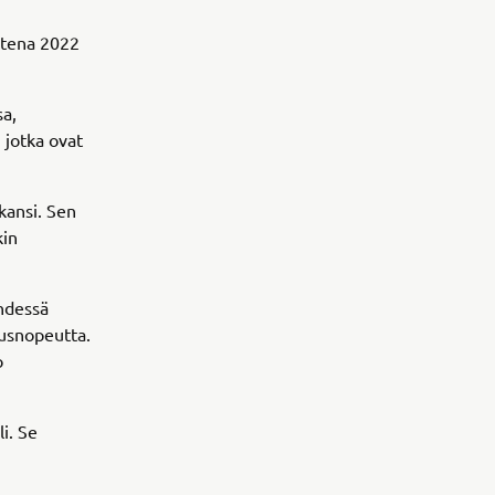
utena 2022
sa,
 jotka ovat
kansi. Sen
kin
hdessä
usnopeutta.
o
i. Se