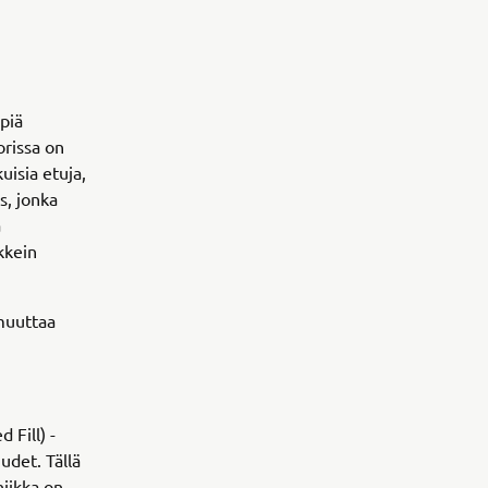
piä
rissa on
uisia etuja,
s, jonka
a
kkein
 muuttaa
 Fill) -
udet. Tällä
niikka on