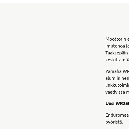
Moottorin e
imutehoa ja
Taaksepäin 
keskittämää
Yamaha WR2
alumiinine
linkkutoimi
vaativissa 
Uusi WR250
Enduromaai
pyöristä.