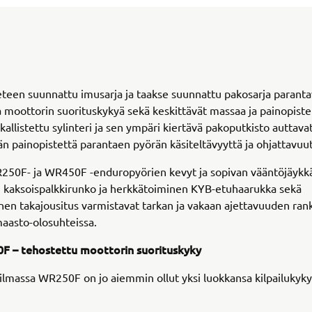
teen suunnattu imusarja ja taakse suunnattu pakosarja paranta
 moottorin suorituskykyä sekä keskittävät massaa ja painopiste
kallistettu sylinteri ja sen ympäri kiertävä pakoputkisto auttav
n painopistettä parantaen pyörän käsiteltävyyttä ja ohjattavuut
50F- ja WR450F -enduropyörien kevyt ja sopivan vääntöjäykk
n kaksoispalkkirunko ja herkkätoiminen KYB-etuhaarukka sekä
nen takajousitus varmistavat tarkan ja vakaan ajettavuuden rank
maasto-olosuhteissa.
F – tehostettu moottorin suorituskyky
lmassa WR250F on jo aiemmin ollut yksi luokkansa kilpailukyk