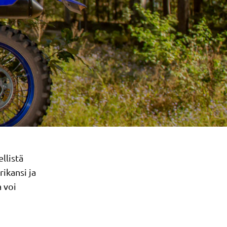
llistä
ikansi ja
 voi