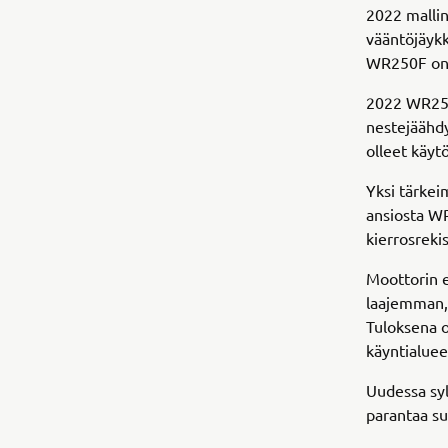
2022 malli
vääntöjäykk
WR250F on e
2022 WR250F
nestejäähdy
olleet käy
Yksi tärkei
ansiosta W
kierrosreki
Moottorin 
laajemman,
Tuloksena o
käyntialueel
Uudessa sy
parantaa su