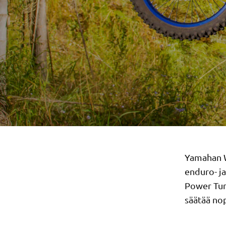
Yamahan W
enduro- ja
Power Tune
säätää nop