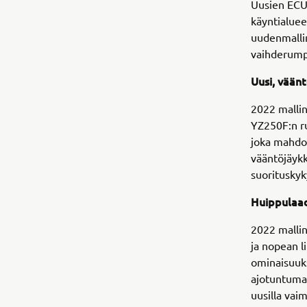
Uusien ECU
käyntialuee
uudenmallin
vaihderump
Uusi, vään
2022 mallin
YZ250F:n ru
joka mahdol
vääntöjäyk
suorituskyk
Huippulaad
2022 malli
ja nopean l
ominaisuuks
ajotuntuma 
uusilla vai