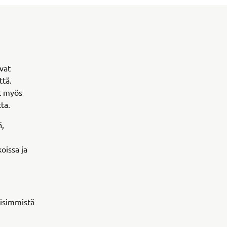
vat
ttä.
at myös
ta.
ä,
oissa ja
yisimmistä