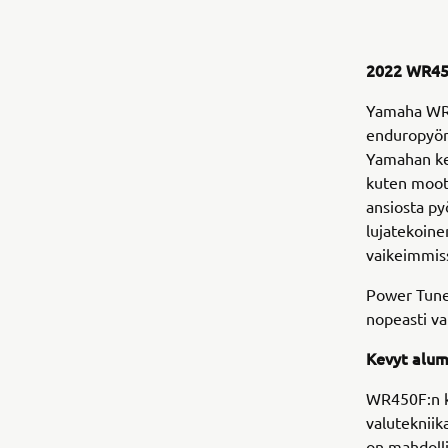
2022 WR450
Yamaha WR4
enduropyör
Yamahan keh
kuten moot
ansiosta py
lujatekoine
vaikeimmiss
Power Tuner
nopeasti va
Kevyt alum
WR450F:n ke
valutekniik
on mahdolli