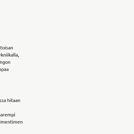
toisan
niikalla,
ungon
mpaa
sa hitaan
parempi
vaimentimen