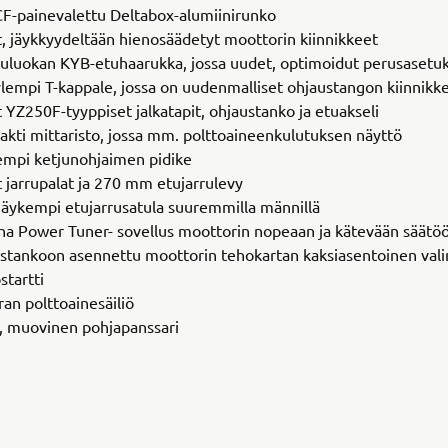
CF-painevalettu Deltabox-alumiinirunko
, jäykkyydeltään hienosäädetyt moottorin kiinnikkeet
uluokan KYB-etuhaarukka, jossa uudet, optimoidut perusasetu
ylempi T-kappale, jossa on uudenmalliset ohjaustangon kiinnikk
 YZ250F-tyyppiset jalkatapit, ohjaustanko ja etuakseli
kti mittaristo, jossa mm. polttoaineenkulutuksen näyttö
mpi ketjunohjaimen pidike
 jarrupalat ja 270 mm etujarrulevy
 jäykempi etujarrusatula suuremmilla männillä
a Power Tuner- sovellus moottorin nopeaan ja kätevään säätö
stankoon asennettu moottorin tehokartan kaksiasentoinen vali
startti
tran polttoainesäiliö
, muovinen pohjapanssari