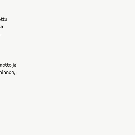
ettu
sa
,
notto ja
iminnon,