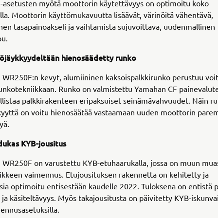
-asetusten myötä moottorin käytettävyys on optimoitu koko
lla. Moottorin käyttömukavuutta lisäävät, värinöitä vähentävä,
en tasapainoakseli ja vaihtamista sujuvoittava, uudenmallinen
u.
töjäykkyydeltään hienosäädetty runko
 WR250F:n kevyt, alumiininen kaksoispalkkirunko perustuu voit
nkotekniikkaan. Runko on valmistettu Yamahan CF painevalutek
listaa palkkirakenteen eripaksuiset seinämävahvuudet. Näin r
kyyttä on voitu hienosäätää vastaamaan uuden moottorin pare
yä.
ukas KYB-jousitus
n WR250F on varustettu KYB-etuhaarukalla, jossa on muun muas
iikkeen vaimennus. Etujousituksen rakennetta on kehitetty ja
ia optimoitu entisestään kaudelle 2022. Tuloksena on entistä 
ja käsiteltävyys. Myös takajousitusta on päivitetty KYB-iskun
mennusasetuksilla.