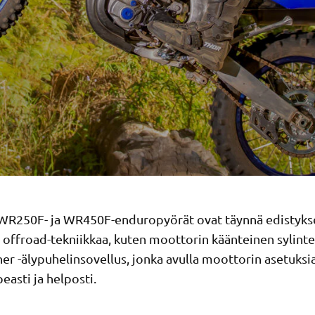
R250F- ja WR450F-enduropyörät ovat täynnä edistykse
 offroad-tekniikkaa, kuten moottorin käänteinen sylinter
r -älypuhelinsovellus, jonka avulla moottorin asetuksia
easti ja helposti.