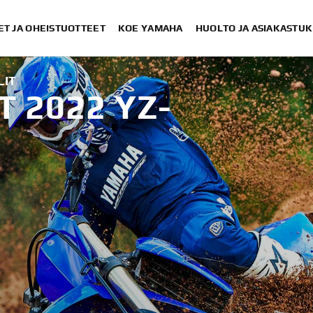
ET JA OHEISTUOTTEET
KOE YAMAHA
HUOLTO JA ASIAKASTUK
LIT
 2022 YZ-