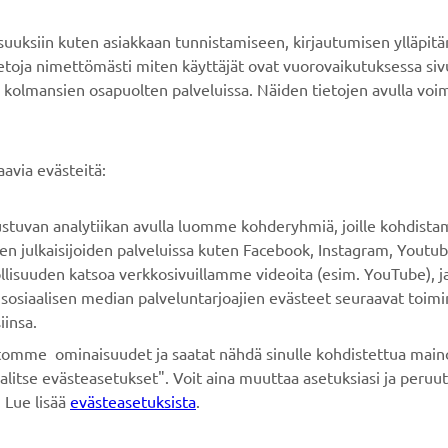
MyYamaha
Verkkokaupan tuki
ksiin kuten asiakkaan tunnistamiseen, kirjautumisen ylläpitä
Yamaha Music
Varaosaluettelo
tietoja nimettömästi miten käyttäjät ovat vuorovaikutuksessa s
 kolmansien osapuolten palveluissa. Näiden tietojen avulla voi
Yamaha Racing
Huolto
Yamaha Motor Global
Jälleenmyyjähaku
Mobiilisovellukset
Paristojätteen
avia evästeitä:
käsittelystä
rustuvan analytiikan avulla luomme kohderyhmiä, joille kohdist
n julkaisijoiden palveluissa kuten Facebook, Instagram, Youtub
llisuuden katsoa verkkosivuillamme videoita (esim. YouTube), ja
sosiaalisen median palveluntarjoajien evästeet seuraavat toimi
iinsa.
ustomme ominaisuudet ja saatat nähdä sinulle kohdistettua maino
alitse evästeasetukset". Voit aina muuttaa asetuksiasi ja peruu
 Lue lisää
evästeasetuksista
.