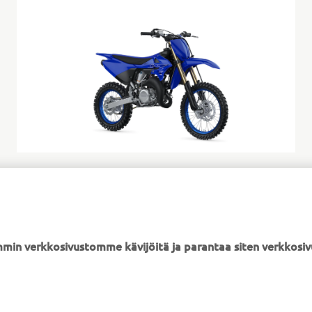
min verkkosivustomme kävijöitä ja parantaa siten verkkos
YAMAHA MUUALLA
ASIAKASTUKI