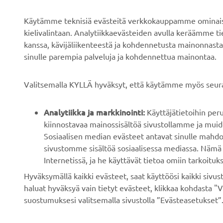
Tietoa meistä
Sähköpyöräjärjestelmät
Käytämme teknisiä evästeitä verkkokauppamme ominaisuu
Uutiset
Viranomaiset
kielivalintaan. Analytiikkaevästeiden avulla keräämme 
kanssa, kävijäliikenteestä ja kohdennetusta mainonnasta
Tapahtumat
Golfkentät
sinulle parempia palveluja ja kohdennettua mainontaa.
Press
Pelastustoimi
Esitteet
Autokoulut
Valitsemalla KYLLÄ hyväksyt, että käytämme myös seura
Työskentely Yamahalla
Robotics
Analytiikka ja markkinointi:
Käyttäjätietoihin pe
Ryhdy jälleenmyyjäksi
Kumppanuudet
kiinnostavaa mainossisältöä sivustollamme ja muide
Ihmisoikeuskäytäntö
Teknistä tietoa
Sosiaalisen median evästeet antavat sinulle mahdo
riippumattomille
sivustomme sisältöä sosiaalisessa mediassa. Nämä 
Kestävän kehityksen
korjaamoille
Internetissä, ja he käyttävät tietoa omiin tarkoituks
peruskäytännöt
Hyväksymällä kaikki evästeet, saat käyttöösi kaikki siv
Yamalube Safety Data
Whistleblower-kanava
haluat hyväksyä vain tietyt evästeet, klikkaa kohdasta "V
Sheets
suostumuksesi valitsemalla sivustolla ”Evästeasetukset”.