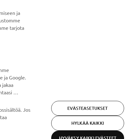
Ole ensimmäinen, joka kuulee uusimmista tarjouksista,
erikoistapahtumista, uusista julkaisuista ja paljon muuta...
miseen ja
ivustomme
mme tarjota
TILAA
Lue tietosuojakäytäntömme saadaksesi tietää, miten
käsittelemme henkilötietojasi:
Tietosuoja ja evästeet -
sivustolta
amme
e ja Google.
 jakaa
ntaasi
EVÄSTEASETUKSET
ssisältöä. Jos
ttaa
HYLKÄÄ KAIKKI
HYVÄKSY KAIKKI EVÄSTEET