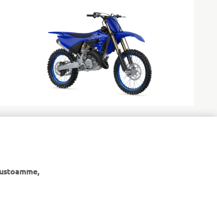
ivustoamme,
UUTISKIRJE