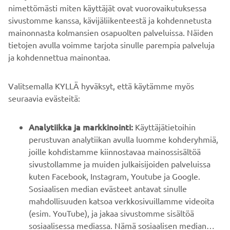
nimettömästi miten käyttäjät ovat vuorovaikutuksessa
sivustomme kanssa, kävijäliikenteestä ja kohdennetusta
mainonnasta kolmansien osapuolten palveluissa. Näiden
tietojen avulla voimme tarjota sinulle parempia palveluja
ja kohdennettua mainontaa.
YRITYS
Valitsemalla KYLLÄ hyväksyt, että käytämme myös
B2B
seuraavia evästeitä:
YAMAHA MUUALLA
Analytiikka ja markkinointi:
Käyttäjätietoihin
perustuvan analytiikan avulla luomme kohderyhmiä,
joille kohdistamme kiinnostavaa mainossisältöä
ASIAKASTUKI
sivustollamme ja muiden julkaisijoiden palveluissa
kuten Facebook, Instagram, Youtube ja Google.
Sosiaalisen median evästeet antavat sinulle
UUTISKIRJE
mahdollisuuden katsoa verkkosivuillamme videoita
Ole ensimmäinen, joka kuulee uusimmista tarjouksista,
(esim. YouTube), ja jakaa sivustomme sisältöä
erikoistapahtumista, uusista julkaisuista ja paljon muuta...
sosiaalisessa mediassa. Nämä sosiaalisen median