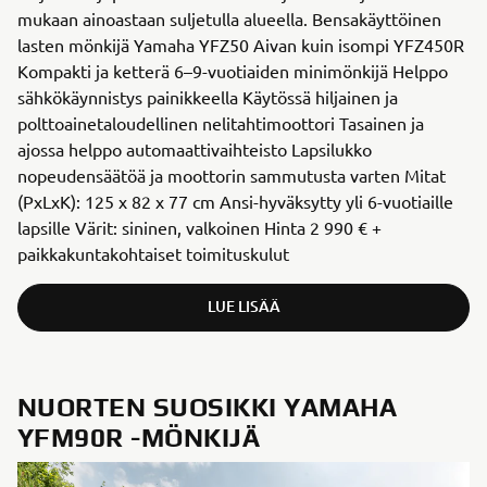
mukaan ainoastaan suljetulla alueella. Bensakäyttöinen
lasten mönkijä Yamaha YFZ50 Aivan kuin isompi YFZ450R
Kompakti ja ketterä 6–9-vuotiaiden minimönkijä Helppo
sähkökäynnistys painikkeella Käytössä hiljainen ja
polttoainetaloudellinen nelitahtimoottori Tasainen ja
ajossa helppo automaattivaihteisto Lapsilukko
nopeudensäätöä ja moottorin sammutusta varten Mitat
(PxLxK): 125 x 82 x 77 cm Ansi-hyväksytty yli 6-vuotiaille
lapsille Värit: sininen, valkoinen Hinta 2 990 € +
paikkakuntakohtaiset toimituskulut
LUE LISÄÄ
NUORTEN SUOSIKKI YAMAHA
YFM90R -MÖNKIJÄ