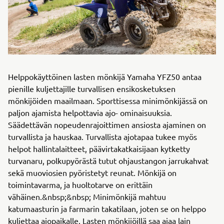
Helppokäyttöinen lasten mönkijä Yamaha YFZ50 antaa
pienille kuljettajille turvallisen ensikosketuksen
mönkijöiden maailmaan. Sporttisessa minimönkijässä on
paljon ajamista helpottavia ajo- ominaisuuksia.
Säädettävän nopeudenrajoittimen ansiosta ajaminen on
turvallista ja hauskaa. Turvallista ajotapaa tukee myös
helpot hallintalaitteet, päävirtakatkaisijaan kytketty
turvanaru, polkupyörästä tutut ohjaustangon jarrukahvat
sekä muoviosien pyöristetyt reunat. Mönkijä on
toimintavarma, ja huoltotarve on erittäin
vähäinen.&nbsp;&nbsp; Minimönkijä mahtuu
katumaasturin ja farmarin takatilaan, joten se on helppo
kuljettaa ajopaikalle. Lasten mönkijöillä saa ajaa lain