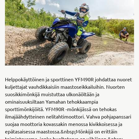
Helppokäyttöinen ja sporttinen YFM90R johdattaa nuoret
kuljettajat vauhdikkaisiin maastoseikkailuihin. Nuorten
suosikkimönkijä muistuttaa ulkonäöltään ja
ominaisuuksiltaan Yamahan tehokkaampia
sporttimönkijöitä. YFM90R -mönkijässä on tehokas
ilmajäähdytteinen nelitahtimoottori. Vahva pohjapanssari
suojaa moottoria kovassakin menossa kivikkoisessa ja
epätasaisessa maastossa.&nbsp;Mönkijä on erittäin
toimintavarma, jonka huoltotarve on vähäinen.&nbsp;