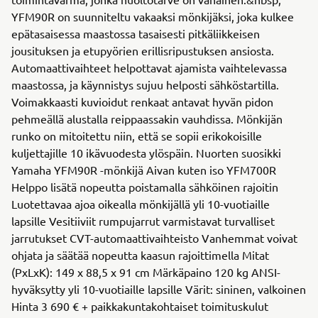
YFM90R on suunniteltu vakaaksi mönkijäksi, joka kulkee
epätasaisessa maastossa tasaisesti pitkäliikkeisen
jousituksen ja etupyörien erillisripustuksen ansiosta.
Automaattivaihteet helpottavat ajamista vaihtelevassa
maastossa, ja käynnistys sujuu helposti sähköstartilla.
Voimakkaasti kuvioidut renkaat antavat hyvän pidon
pehmeällä alustalla reippaassakin vauhdissa. Mönkijän
runko on mitoitettu niin, että se sopii erikokoisille
kuljettajille 10 ikävuodesta ylöspäin. Nuorten suosikki
Yamaha YFM90R -mönkijä Aivan kuten iso YFM700R
Helppo lisätä nopeutta poistamalla sähköinen rajoitin
Luotettavaa ajoa oikealla mönkijällä yli 10-vuotiaille
lapsille Vesitiiviit rumpujarrut varmistavat turvalliset
jarrutukset CVT-automaattivaihteisto Vanhemmat voivat
ohjata ja säätää nopeutta kaasun rajoittimella Mitat
(PxLxK): 149 x 88,5 x 91 cm Märkäpaino 120 kg ANSI-
hyväksytty yli 10-vuotiaille lapsille Värit: sininen, valkoinen
Hinta 3 690 € + paikkakuntakohtaiset toimituskulut