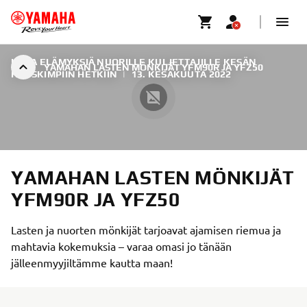
ISOJA ELÄMYKSIÄ NUORILLE KULJETTAJILLE KESÄN
YAMAHAN LASTEN MÖNKIJÄT YFM90R JA YFZ50
HAUSKIMPIIN HETKIIN
|
13. KESÄKUUTA 2022
YAMAHAN LASTEN MÖNKIJÄT
YFM90R JA YFZ50
Lasten ja nuorten mönkijät tarjoavat ajamisen riemua ja
mahtavia kokemuksia – varaa omasi jo tänään
jälleenmyyjiltämme kautta maan!