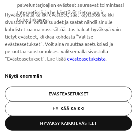
palveluntarjoajien evästeet seuraavat toimintaasi
Internetissä, ja he käyttävät tietoa omiin
Hyväksymällä kaikki evästeet, saat käyttöösi kaikki
tarkoituksiinsa.
sivustomme ominaisuudet ja saatat nähdä sinulle
TILAA
kohdistettua mainossisältöä. Jos haluat hyväksyä vain
tietyt evästeet, klikkaa kohdasta "Valitse
Lue tietosuojakäytäntömme saadaksesi tietää, miten
evästeasetukset". Voit aina muuttaa asetuksiasi ja
käsittelemme henkilötietojasi:
Tietosuoja ja evästeet -sivustolta
peruuttaa suostumuksesi valitsemalla sivustolla
”Evästeasetukset”. Lue lisää
evästeasetuksista
.
Finland (Finnish)
Näytä enemmän
EVÄSTEASETUKSET
© Copyright - 2026 Yamaha Motor Europe N.V. - All Rights
HYLKÄÄ KAIKKI
Reserved
HYVÄKSY KAIKKI EVÄSTEET
Tietosuojakäytäntö
Evästeet
Käyttöehdot
ER-LOCATOR