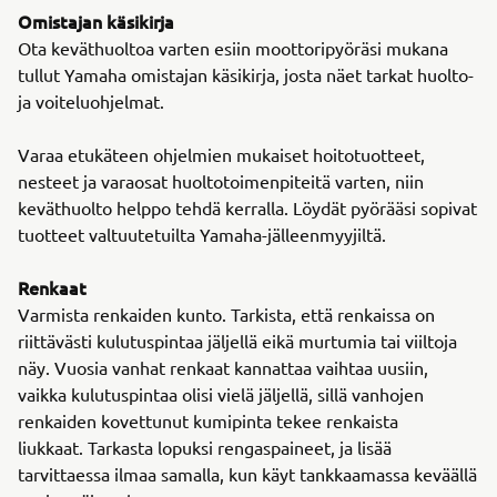
Omistajan käsikirja
Ota keväthuoltoa varten esiin moottoripyöräsi mukana
tullut Yamaha omistajan käsikirja, josta näet tarkat huolto-
ja voiteluohjelmat.
Varaa etukäteen ohjelmien mukaiset hoitotuotteet,
nesteet ja varaosat huoltotoimenpiteitä varten, niin
keväthuolto helppo tehdä kerralla. Löydät pyörääsi sopivat
tuotteet valtuutetuilta Yamaha-jälleenmyyjiltä.
Renkaat
Varmista renkaiden kunto. Tarkista, että renkaissa on
riittävästi kulutuspintaa jäljellä eikä murtumia tai viiltoja
näy. Vuosia vanhat renkaat kannattaa vaihtaa uusiin,
vaikka kulutuspintaa olisi vielä jäljellä, sillä vanhojen
renkaiden kovettunut kumipinta tekee renkaista
liukkaat. Tarkasta lopuksi rengaspaineet, ja lisää
tarvittaessa ilmaa samalla, kun käyt tankkaamassa keväällä