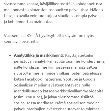
sivustomme kanssa, kävijäliikenteestä ja kohdennetusta
mainonnasta kolmansien osapuolten palveluissa. Näiden
tietojen avulla voimme tarjota sinulle parempia palveluja
ja kohdennettua mainontaa.
YRITYS
Valitsemalla KYLLÄ hyväksyt, että käytämme myös
B2B
seuraavia evästeitä:
YAMAHA MUUALLA
Analytiikka ja markkinointi:
Käyttäjätietoihin
perustuvan analytiikan avulla luomme kohderyhmiä,
joille kohdistamme kiinnostavaa mainossisältöä
ASIAKASTUKI
sivustollamme ja muiden julkaisijoiden palveluissa
kuten Facebook, Instagram, Youtube ja Google.
Sosiaalisen median evästeet antavat sinulle
UUTISKIRJE
mahdollisuuden katsoa verkkosivuillamme videoita
Ole ensimmäinen, joka kuulee uusimmista tarjouksista,
(esim. YouTube), ja jakaa sivustomme sisältöä
erikoistapahtumista, uusista julkaisuista ja paljon muuta...
sosiaalisessa mediassa. Nämä sosiaalisen median
palveluntarjoajien evästeet seuraavat toimintaasi