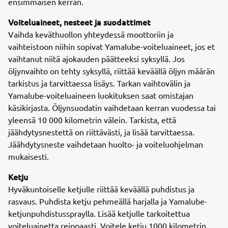
ensimmäisen kerran.
Voiteluaineet, nesteet ja suodattimet
Vaihda keväthuollon yhteydessä moottoriin ja
vaihteistoon niihin sopivat Yamalube-voiteluaineet, jos et
vaihtanut niitä ajokauden päätteeksi syksyllä. Jos
öljynvaihto on tehty syksyllä, riittää keväällä öljyn määrän
tarkistus ja tarvittaessa lisäys. Tarkan vaihtovälin ja
Yamalube-voiteluaineen luokituksen saat omistajan
käsikirjasta. Öljynsuodatin vaihdetaan kerran vuodessa tai
yleensä 10 000 kilometrin välein. Tarkista, että
jäähdytysnestettä on riittävästi, ja lisää tarvittaessa.
Jäähdytysneste vaihdetaan huolto- ja voiteluohjelman
mukaisesti.
Ketju
Hyväkuntoiselle ketjulle riittää keväällä puhdistus ja
rasvaus. Puhdista ketju pehmeällä harjalla ja Yamalube-
ketjunpuhdistusspraylla. Lisää ketjulle tarkoitettua
voiteluainetta reippaasti. Voitele ketju 1000 kilometrin