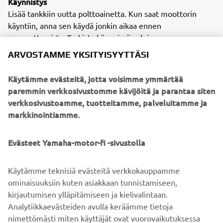
Käynnistys
Lisää tankkiin uutta polttoainetta. Kun saat moottorin
käyntiin, anna sen käydä jonkin aikaa ennen
sammuttamista. Tarkista käynnissä valojen,
merkinantolaitteiden ja katkaisimien toiminta. Säädä
ARVOSTAMME YKSITYISYYTTÄSI
ajovalon kiilaa tarvittaessa. Kun olet tehnyt kaikki
huoltotoimenpiteet, ja moottoripyöräsi on tarkastettu ja
Käytämme evästeitä, jotta voisimme ymmärtää
huollettu, olet valmiina liikenteeseen.
paremmin verkkosivustomme kävijöitä ja parantaa siten
verkkosivustoamme, tuotteitamme, palveluitamme ja
Yamaha-tiimi toivottaa sinulle turvallista ja mukavaa
markkinointiamme.
ajoa!
Jos sinulla on mitä tahansa kysyttävää liittyen
moottoripyöräsi huoltoon, asiantuntevat Yamaha-
Evästeet Yamaha-motor-fi -sivustolla
huoltoliikkeet ja jälleenmyyjät auttavat mielellään.
Käytämme teknisiä evästeitä verkkokauppamme
ominaisuuksiin kuten asiakkaan tunnistamiseen,
kirjautumisen ylläpitämiseen ja kielivalintaan.
ETSI VALTUUTETTU YAMAHA-HUOLTO
Analytiikkaevästeiden avulla keräämme tietoja
nimettömästi miten käyttäjät ovat vuorovaikutuksessa