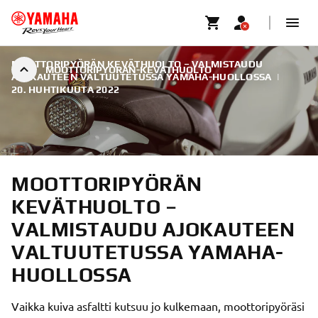
MOOTTORIPYÖRÄN KEVÄTHUOLTO – VALMISTAUDU
MOOTTORIPYORAN-KEVATHUOLTO
AJOKAUTEEN VALTUUTETUSSA YAMAHA-HUOLLOSSA
|
20. HUHTIKUUTA 2022
MOOTTORIPYÖRÄN
KEVÄTHUOLTO –
VALMISTAUDU AJOKAUTEEN
VALTUUTETUSSA YAMAHA-
HUOLLOSSA
Vaikka kuiva asfaltti kutsuu jo kulkemaan, moottoripyöräsi