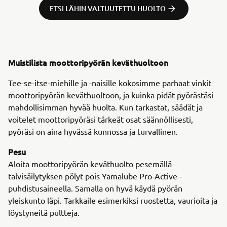
ETSI LÄHIN VALTUUTETTU HUOLTO
Muistilista moottoripyörän keväthuoltoon
Tee-se-itse-miehille ja -naisille kokosimme parhaat vinkit
moottoripyörän keväthuoltoon, ja kuinka pidät pyörästäsi
mahdollisimman hyvää huolta. Kun tarkastat, säädät ja
voitelet moottoripyöräsi tärkeät osat säännöllisesti,
pyöräsi on aina hyvässä kunnossa ja turvallinen.
Pesu
Aloita moottoripyörän keväthuolto pesemällä
talvisäilytyksen pölyt pois Yamalube Pro-Active -
puhdistusaineella. Samalla on hyvä käydä pyörän
yleiskunto läpi. Tarkkaile esimerkiksi ruostetta, vaurioita ja
löystyneitä pultteja.