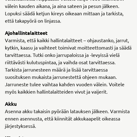
välein kauden aikana, ja aina sateen ja pesun jälkeen.
Lopuksi säädä ketjun kireys oikeaan mittaan ja tarkista,
että takapyörä on linjassa.
Ajohallintalaitteet
Varmista, että kaikki hallintalaitteet – ohjaustanko, jarrut,
kytkin, kaasu ja vaihteet toimivat moitteettomasti ja säädä
tarvittaessa. Tutki onko jarrupaloissa ja -levyissä vielä
riittävästi kulutuspintaa, ja vaihda osat tarvittaessa.
Tarkista jarrunesteen määrä ja lisää tarvittaessa
suosituksen mukaista jarrunestettä ohjeen mukaan.
Jarruneste tulee vaihtaa kahden vuoden välein. Voitele
myös kaikkien hallintalaitteiden vivut ja vaijerit.
Akku
Asenna akku takaisin pyörään latauksen jälkeen. Varmista
ennen asennusta, että kiinnität akkukaapelit oikeassa
järjestyksessä.