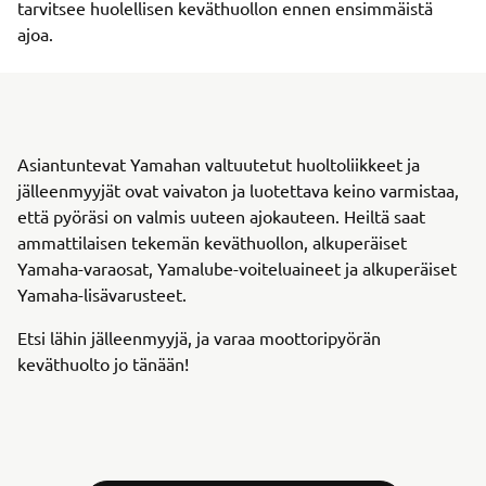
tarvitsee huolellisen keväthuollon ennen ensimmäistä
ajoa.
Asiantuntevat Yamahan valtuutetut huoltoliikkeet ja
jälleenmyyjät ovat vaivaton ja luotettava keino varmistaa,
että pyöräsi on valmis uuteen ajokauteen. Heiltä saat
ammattilaisen tekemän keväthuollon, alkuperäiset
Yamaha-varaosat, Yamalube-voiteluaineet ja alkuperäiset
Yamaha-lisävarusteet.
Etsi lähin jälleenmyyjä, ja varaa moottoripyörän
keväthuolto jo tänään!