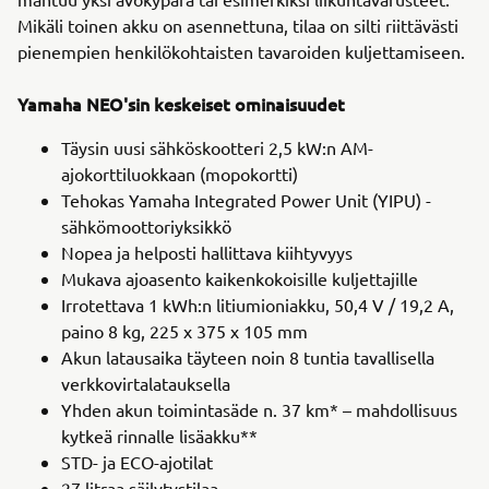
Mikäli toinen akku on asennettuna, tilaa on silti riittävästi
pienempien henkilökohtaisten tavaroiden kuljettamiseen.
Yamaha NEO'sin keskeiset ominaisuudet
Täysin uusi sähköskootteri 2,5 kW:n AM-
ajokorttiluokkaan (mopokortti)
Tehokas Yamaha Integrated Power Unit (YIPU) -
sähkömoottoriyksikkö
Nopea ja helposti hallittava kiihtyvyys
Mukava ajoasento kaikenkokoisille kuljettajille
Irrotettava 1 kWh:n litiumioniakku, 50,4 V / 19,2 A,
paino 8 kg, 225 x 375 x 105 mm
Akun latausaika täyteen noin 8 tuntia tavallisella
verkkovirtalatauksella
Yhden akun toimintasäde n. 37 km* – mahdollisuus
kytkeä rinnalle lisäakku**
STD- ja ECO-ajotilat
27 litraa säilytystilaa