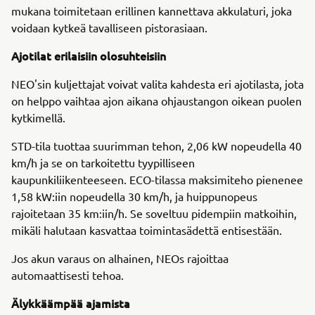
mukana toimitetaan erillinen kannettava akkulaturi, joka
voidaan kytkeä tavalliseen pistorasiaan.
Ajotilat erilaisiin olosuhteisiin
NEO'sin kuljettajat voivat valita kahdesta eri ajotilasta, jota
on helppo vaihtaa ajon aikana ohjaustangon oikean puolen
kytkimellä.
STD-tila tuottaa suurimman tehon, 2,06 kW nopeudella 40
km/h ja se on tarkoitettu tyypilliseen
kaupunkiliikenteeseen. ECO-tilassa maksimiteho pienenee
1,58 kW:iin nopeudella 30 km/h, ja huippunopeus
rajoitetaan 35 km:iin/h. Se soveltuu pidempiin matkoihin,
mikäli halutaan kasvattaa toimintasädettä entisestään.
Jos akun varaus on alhainen, NEOs rajoittaa
automaattisesti tehoa.
Älykkäämpää ajamista