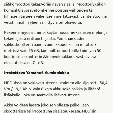
sähkömoottori takapyörän navan sisällä. Moottoriyksikön
kompakti suoravetorakenne poistaa vaihteiden tai
hihnojen tarpeen vähentäen merkittävästi vaihteistoon ja
vetohihnoihin yleensä liittyviä tehohäviöitä.
Rakenne myös eliminoi käytännössä mekaanisen melun ja
tekee ajosta erittäin hiljaista. Yamahan uuden
sähköskootterin äänenvoimakkuudeksi on mitattu 7
metristä vain 55 dB, kun polttomoottorilla toimivan 50-
kuutioisen skootterin äänenvoimakkuus vastaavissa
olosuhteissa oli 71 dB.
Irrotettava Yamaha-litiumioniakku
NEO’sissa on vakiovarusteena istuimen alle sijoitettu 50,4
V:n / 19,2 Ah:n vain 8 kg:n akku sekä paikka ja liitäntä
lisäakulle, joka on saatavilla lisävarusteena.
Akku voidaan ladata joko sen ollessa paikoillaan
skootterissa tai irrotettuna sisälatauksessa. NEO'sin