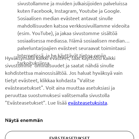
sivustollamme ja muiden julkaisijoiden palveluissa
kuten Facebook, Instagram, Youtube ja Google.
Sosiaalisen median evästeet antavat sinulle
UUTISKIRJE
mahdollisuuden katsoa verkkosivuillamme videoita
Ole ensimmäinen, joka kuulee uusimmista tarjouksista,
(esim. YouTube), ja jakaa sivustomme sisältöä
erikoistapahtumista, uusista julkaisuista ja paljon muuta...
sosiaalisessa mediassa. Nämä sosiaalisen median
palveluntarjoajien evästeet seuraavat toimintaasi
Internetissä, ja he käyttävät tietoa omiin
Hyväksymällä kaikki evästeet, saat käyttöösi kaikki
tarkoituksiinsa.
sivustomme ominaisuudet ja saatat nähdä sinulle
TILAA
kohdistettua mainossisältöä. Jos haluat hyväksyä vain
tietyt evästeet, klikkaa kohdasta "Valitse
Lue tietosuojakäytäntömme saadaksesi tietää, miten
evästeasetukset". Voit aina muuttaa asetuksiasi ja
käsittelemme henkilötietojasi:
Tietosuoja ja evästeet -sivustolta
peruuttaa suostumuksesi valitsemalla sivustolla
”Evästeasetukset”. Lue lisää
evästeasetuksista
.
Finland (Finnish)
Näytä enemmän
EVÄSTEASETUKSET