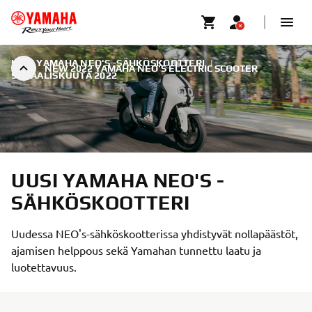
UUSI YAMAHA NEO'S -SÄHKÖSKOOTTERI
|
NEW 2022 YAMAHA NEO’S ELECTRIC SCOOTER
9. MAALISKUUTA 2022
UUSI YAMAHA NEO'S -
SÄHKÖSKOOTTERI
Uudessa NEO's-sähköskootterissa yhdistyvät nollapäästöt,
ajamisen helppous sekä Yamahan tunnettu laatu ja
luotettavuus.