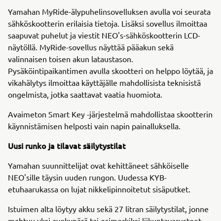
Yamahan MyRide-älypuhelinsovelluksen avulla voi seurata
sähköskootterin erilaisia tietoja. Lisäksi sovellus ilmoittaa
saapuvat puhelut ja viestit NEO's-sähköskootterin LCD-
näytöllä. MyRide-sovellus näyttää pääakun sekä
valinnaisen toisen akun lataustason.
Pysäköintipaikantimen avulla skootteri on helppo löytää, ja
vikahälytys ilmoittaa käyttäjälle mahdollisista teknisistä
ongelmista, jotka saattavat vaatia huomiota.
Avaimeton Smart Key -järjestelmä mahdollistaa skootterin
käynnistämisen helposti vain napin painalluksella.
Uusi runko ja tilavat säilytystilat
Yamahan suunnittelijat ovat kehittäneet sähköiselle
NEO'sille täysin uuden rungon. Uudessa KYB-
etuhaarukassa on lujat nikkelipinnoitetut sisäputket.
Istuimen alta löytyy akku sekä 27 litran säilytystilat, jonne
mahtuu yksi avokypärä tai esimerkiksi liikuntavarusteet.