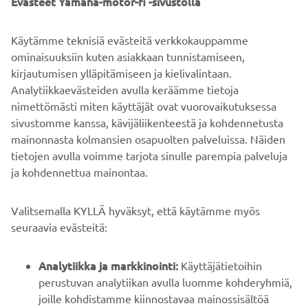
Evästeet Yamaha-motor-fi -sivustolla
&
Käytämme teknisiä evästeitä verkkokauppamme
ominaisuuksiin kuten asiakkaan tunnistamiseen,
kirjautumisen ylläpitämiseen ja kielivalintaan.
MOVE SMART
Analytiikkaevästeiden avulla keräämme tietoja
nimettömästi miten käyttäjät ovat vuorovaikutuksessa
sivustomme kanssa, kävijäliikenteestä ja kohdennetusta
mainonnasta kolmansien osapuolten palveluissa. Näiden
tietojen avulla voimme tarjota sinulle parempia palveluja
ja kohdennettua mainontaa.
YRITYS
Valitsemalla KYLLÄ hyväksyt, että käytämme myös
B2B
seuraavia evästeitä:
YAMAHA MUUALLA
Analytiikka ja markkinointi:
Käyttäjätietoihin
perustuvan analytiikan avulla luomme kohderyhmiä,
joille kohdistamme kiinnostavaa mainossisältöä
ASIAKASTUKI