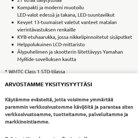
Kompakti ja moderni muotoilu
LED-valot edessä ja takana, LED-suuntavilkut
Kevyet 13-tuumaiset valetut vanteet matalan
vierintävastuksen renkaille
KYB-etuhaarukka, jossa nikkelipinnoitetut sisäputket
Helppolukuinen LCD-mittaristo
Älypuhelimen ja skootterin liitettävyys Yamahan
MyRide-sovelluksen kautta
* WMTC Class 1 STD-tilassa
** Myydään erikseen
ARVOSTAMME YKSITYISYYTTÄSI
Saatavuus ja hinta
Käytämme evästeitä, jotta voisimme ymmärtää
NEO's on saatavilla toukokuusta 2022 alkaen. Hinta on
paremmin verkkosivustomme kävijöitä ja parantaa siten
3 290 €.
verkkosivustoamme, tuotteitamme, palveluitamme ja
markkinointiamme.