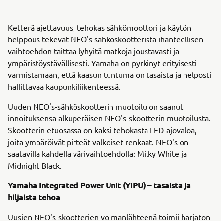
Ketterä ajettavuus, tehokas sähkömoottori ja käytön
helppous tekevät NEO's sähköskootterista ihanteellisen
vaihtoehdon taittaa lyhyitä matkoja joustavasti ja
ympäristöystävällisesti. Yamaha on pyrkinyt erityisesti
varmistamaan, että kaasun tuntuma on tasaista ja helposti
hallittavaa kaupunkiliikenteessä.
Uuden NEO's-sähköskootterin muotoilu on saanut
innoituksensa alkuperäisen NEO's-skootterin muotoilusta.
Skootterin etuosassa on kaksi tehokasta LED-ajovaloa,
joita ympäröivät pirteät valkoiset renkaat. NEO's on
saatavilla kahdella värivaihtoehdolla: Milky White ja
Midnight Black.
Yamaha Integrated Power Unit (YIPU) – tasaista ja
hiljaista tehoa
Uusien NEO's-skootterien voimanlähteenä toimii harjaton