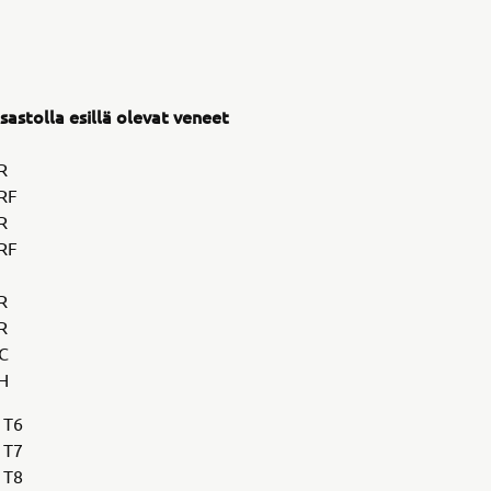
astolla esillä olevat veneet
R
RF
BR
RF
R
R
C
H
 T6
 T7
 T8