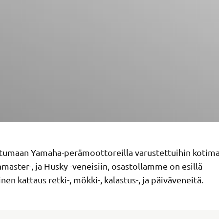
stumaan Yamaha-perämoottoreilla varustettuihin kotima
master-, ja Husky -veneisiin, osastollamme on esillä
en kattaus retki-, mökki-, kalastus-, ja päiväveneitä.