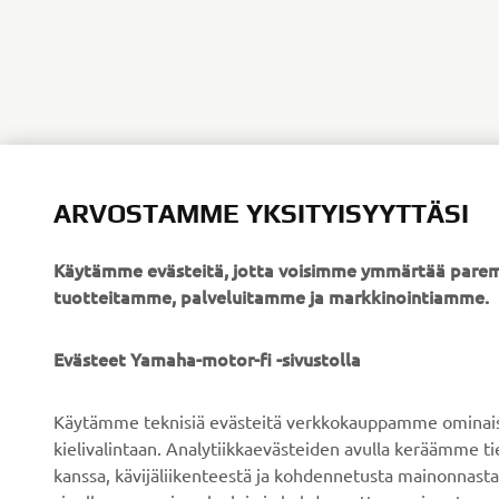
ARVOSTAMME YKSITYISYYTTÄSI
Käytämme evästeitä, jotta voisimme ymmärtää parem
tuotteitamme, palveluitamme ja markkinointiamme.
YRITYS
B2B
Evästeet Yamaha-motor-fi -sivustolla
Tietoa meistä
Sähköpyöräjärjestelmät
Käytämme teknisiä evästeitä verkkokauppamme ominaisuu
Uutiset
Viranomaiset
kielivalintaan. Analytiikkaevästeiden avulla keräämme 
kanssa, kävijäliikenteestä ja kohdennetusta mainonnasta
Tapahtumat
Golfkentät