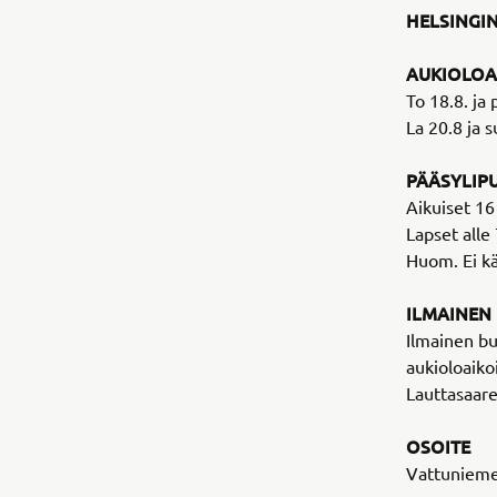
HELSINGI
AUKIOLOA
To 18.8. ja 
La 20.8 ja s
PÄÄSYLIP
Aikuiset 16
Lapset alle 
Huom. Ei k
ILMAINEN
Ilmainen b
aukioloaiko
Lauttasaare
OSOITE
Vattuniemen