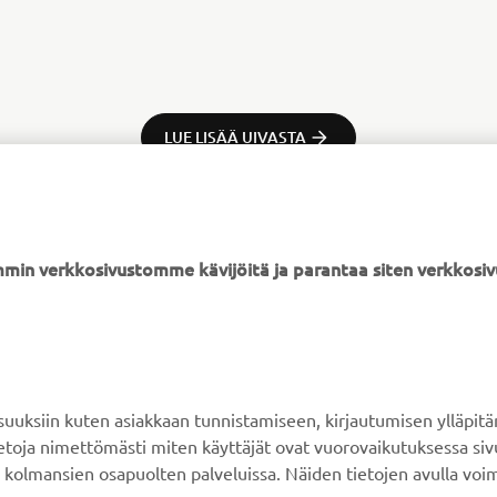
LUE LISÄÄ UIVASTA
min verkkosivustomme kävijöitä ja parantaa siten verkkos
YAMAHA MUUALLA
ASIAKASTUKI
MyYamaha
Verkkokaupan tuki
ksiin kuten asiakkaan tunnistamiseen, kirjautumisen ylläpitä
Yamaha Music
Varaosaluettelo
tietoja nimettömästi miten käyttäjät ovat vuorovaikutuksessa s
 kolmansien osapuolten palveluissa. Näiden tietojen avulla voi
Yamaha Racing
Huolto