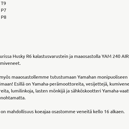
 T9
 P7
 P8
turissa Husky R6 kalastusvarustein ja maaosastolla YAM 240 AIR
umiveneet.
 myös maaosastollemme tutustumaan Yamahan monipuoliseen
imaan! Esillä on Yamaha-perämoottoreita, vesijettejä, kumivene
eita, lumilinkoja, lasten mönkijä ja sähköskootteri Yamaha-vaatt
unohtamatta.
 on mahdollisuus koeajaa osastomme veneitä kello 16 alkaen.