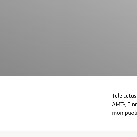
Tule tutu
AMT-, Finn
monipuolin