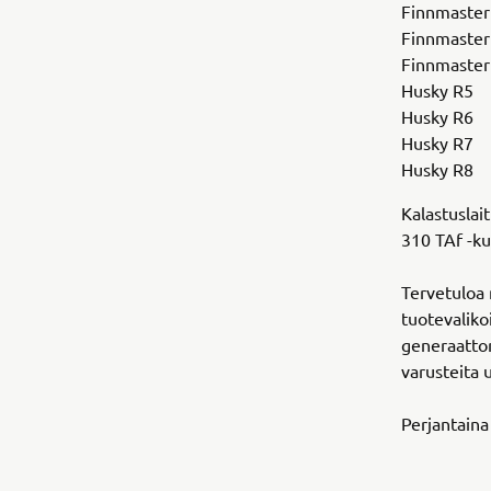
Finnmaster
Finnmaster
Finnmaster
Husky R5
Husky R6
Husky R7
Husky R8
Kalastuslai
310 TAf -k
Tervetuloa
tuotevaliko
generaattor
varusteita 
Perjantaina