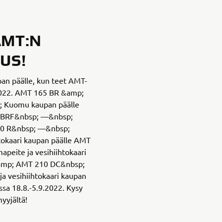
MT:N
US!
pan päälle, kun teet AMT-
2022. AMT 165 BR &amp;
 Kuomu kaupan päälle
 BRF&nbsp; —&nbsp;
90 R&nbsp; —&nbsp;
tokaari kaupan päälle AMT
eite ja vesihiihtokaari
amp; AMT 210 DC&nbsp;
 vesihiihtokaari kaupan
sa 18.8.-5.9.2022. Kysy
myyjältä!