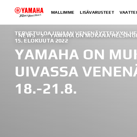
MALLIMME
LISÄVARUSTEET
VAATTE
TERVETULOA UIVAAN VENENÄYTTELYYN HELS
NEWS
YAMAHA ON MUKANA HELSINGIN
15. ELOKUUTA 2022
YAMAHA ON MUK
UIVASSA VENEN
18.-21.8.