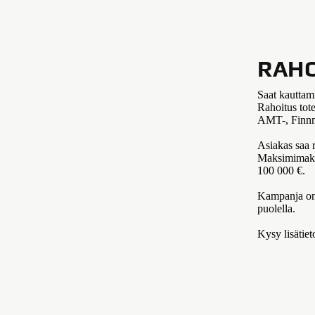
RAHO
Saat kauttam
Rahoitus tot
AMT-, Finnma
Asiakas saa r
Maksimimaksu
100 000 €.
Kampanja on 
puolella.
Kysy lisätiet