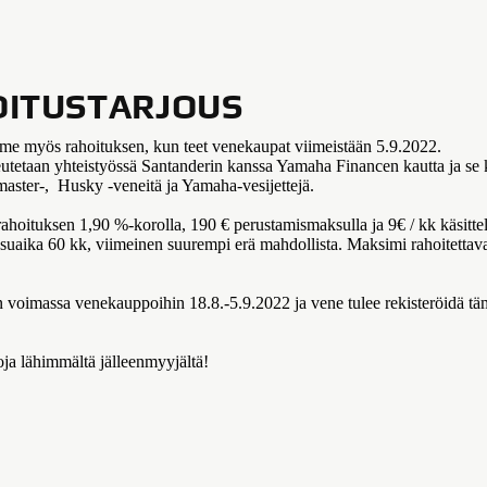
ITUSTARJOUS
me myös rahoituksen, kun teet venekaupat viimeistään 5.9.2022.
eutetaan yhteistyössä Santanderin kanssa Yamaha Financen kautta ja se
ster-, Husky -veneitä ja Yamaha-vesijettejä.
ahoituksen 1,90 %-korolla, 190 € perustamismaksulla ja 9€ / kk käsittel
aika 60 kk, viimeinen suurempi erä mahdollista. Maksimi rahoitetta
voimassa venekauppoihin 18.8.-5.9.2022 ja vene tulee rekisteröidä t
oja lähimmältä jälleenmyyjältä!