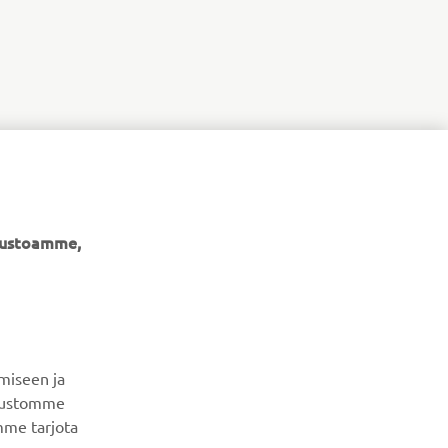
ivustoamme,
UUTISKIRJE
Ole ensimmäinen, joka kuulee uusimmista tarjouksista,
erikoistapahtumista, uusista julkaisuista ja paljon muuta...
miseen ja
ivustomme
mme tarjota
TILAA