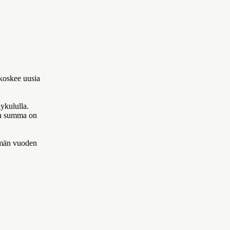
 koskee uusia
ykululla.
va summa on
ämän vuoden