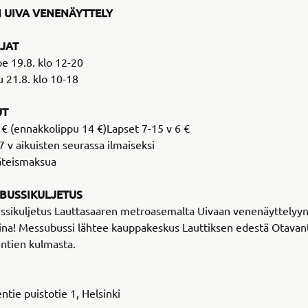
N UIVA VENENÄYTTELY
JAT
pe 19.8. klo 12-20
u 21.8. klo 10-18
UT
 € (ennakkolippu 14 €)Lapset 7-15 v 6 €
7 v aikuisten seurassa ilmaiseksi
äteismaksua
 BUSSIKULJETUS
ussikuljetus Lauttasaaren metroasemalta Uivaan venenäyttelyy
ina! Messubussi lähtee kauppakeskus Lauttiksen edestä Otavant
ntien kulmasta.
tie puistotie 1, Helsinki