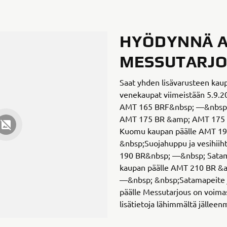
HYÖDYNNÄ A
MESSUTARJO
Saat yhden lisävarusteen kau
venekaupat viimeistään 5.9.
AMT 165 BRF&nbsp; —&nbsp;
AMT 175 BR &amp; AMT 175
Kuomu kaupan päälle AMT 1
&nbsp;Suojahuppu ja vesihiih
190 BR&nbsp; —&nbsp; Satamap
kaupan päälle AMT 210 BR &
—&nbsp; &nbsp;Satamapeite ja
päälle Messutarjous on voimas
lisätietoja lähimmältä jälleen