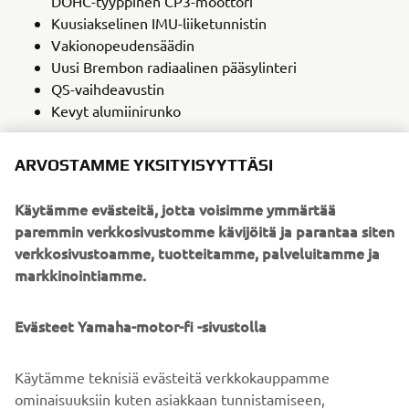
DOHC-tyyppinen CP3-moottori
Kuusiakselinen IMU-liiketunnistin
Vakionopeudensäädin
Uusi Brembon radiaalinen pääsylinteri
QS-vaihdeavustin
Kevyt alumiinirunko
LUE LISÄÄ
ARVOSTAMME YKSITYISYYTTÄSI
Käytämme evästeitä, jotta voisimme ymmärtää
paremmin verkkosivustomme kävijöitä ja parantaa siten
verkkosivustoamme, tuotteitamme, palveluitamme ja
markkinointiamme.
Evästeet Yamaha-motor-fi -sivustolla
Käytämme teknisiä evästeitä verkkokauppamme
ominaisuuksiin kuten asiakkaan tunnistamiseen,