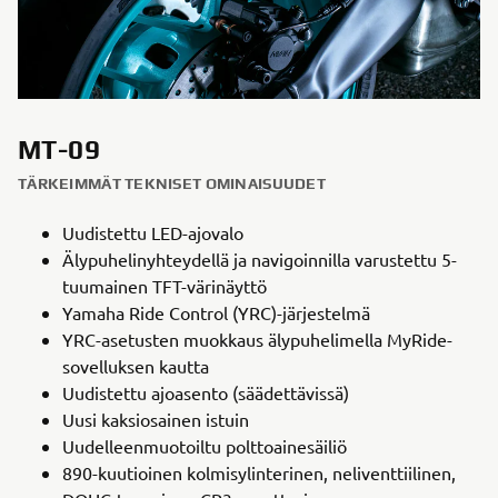
MT-09
TÄRKEIMMÄT TEKNISET OMINAISUUDET
Uudistettu LED-ajovalo
Älypuhelinyhteydellä ja navigoinnilla varustettu 5-
tuumainen TFT-värinäyttö
Yamaha Ride Control (YRC)-järjestelmä
YRC-asetusten muokkaus älypuhelimella MyRide-
sovelluksen kautta
Uudistettu ajoasento (säädettävissä)
Uusi kaksiosainen istuin
Uudelleenmuotoiltu polttoainesäiliö
890-kuutioinen kolmisylinterinen, neliventtiilinen,