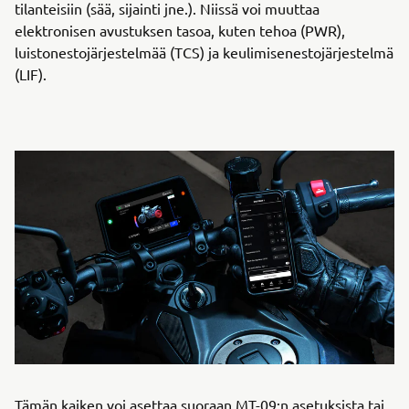
tilanteisiin (sää, sijainti jne.). Niissä voi muuttaa
elektronisen avustuksen tasoa, kuten tehoa (PWR),
luistonestojärjestelmää (TCS) ja keulimisenestojärjestelmä
(LIF).
Tämän kaiken voi asettaa suoraan MT-09:n asetuksista tai