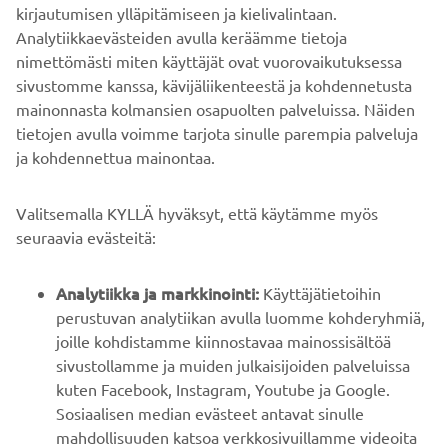
kirjautumisen ylläpitämiseen ja kielivalintaan.
Analytiikkaevästeiden avulla keräämme tietoja
nimettömästi miten käyttäjät ovat vuorovaikutuksessa
sivustomme kanssa, kävijäliikenteestä ja kohdennetusta
mainonnasta kolmansien osapuolten palveluissa. Näiden
tietojen avulla voimme tarjota sinulle parempia palveluja
ja kohdennettua mainontaa.
YRITYS
Valitsemalla KYLLÄ hyväksyt, että käytämme myös
B2B
seuraavia evästeitä:
YAMAHA MUUALLA
Analytiikka ja markkinointi:
Käyttäjätietoihin
perustuvan analytiikan avulla luomme kohderyhmiä,
joille kohdistamme kiinnostavaa mainossisältöä
ASIAKASTUKI
sivustollamme ja muiden julkaisijoiden palveluissa
kuten Facebook, Instagram, Youtube ja Google.
Sosiaalisen median evästeet antavat sinulle
UUTISKIRJE
mahdollisuuden katsoa verkkosivuillamme videoita