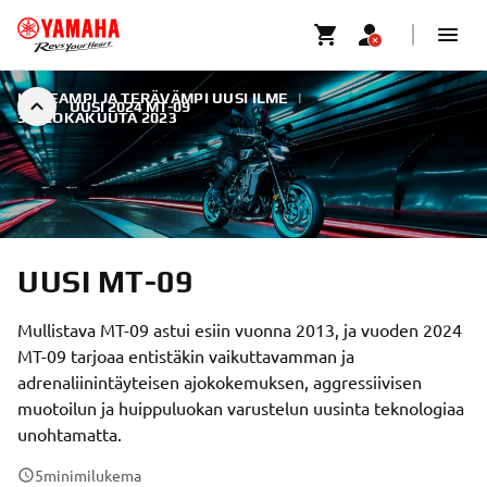
KAPEAMPI JA TERÄVÄMPI UUSI ILME
|
UUSI 2024 MT-09
30. LOKAKUUTA 2023
UUSI MT-09
Mullistava MT-09 astui esiin vuonna 2013, ja vuoden 2024
MT-09 tarjoaa entistäkin vaikuttavamman ja
adrenaliinintäyteisen ajokokemuksen, aggressiivisen
muotoilun ja huippuluokan varustelun uusinta teknologiaa
unohtamatta.
5
minimilukema