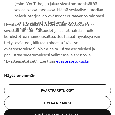
Ole ensimmäinen, joka kuulee uusimmista tarjouksista,
(esim. YouTube), ja jakaa sivustomme sisältöä
erikoistapahtumista, uusista julkaisuista ja paljon muuta...
sosiaalisessa mediassa. Nämä sosiaalisen median
palveluntarjoajien evästeet seuraavat toimintaasi
Internetissä, ja he käyttävät tietoa omiin
Hyväksymällä kaikki evästeet, saat käyttöösi kaikki
tarkoituksiinsa.
sivustomme ominaisuudet ja saatat nähdä sinulle
TILAA
kohdistettua mainossisältöä. Jos haluat hyväksyä vain
tietyt evästeet, klikkaa kohdasta "Valitse
Lue tietosuojakäytäntömme saadaksesi tietää, miten
evästeasetukset". Voit aina muuttaa asetuksiasi ja
käsittelemme henkilötietojasi:
Tietosuoja ja evästeet -sivustolta
peruuttaa suostumuksesi valitsemalla sivustolla
”Evästeasetukset”. Lue lisää
evästeasetuksista
.
Finland (Finnish)
Näytä enemmän
EVÄSTEASETUKSET
© Copyright - 2026 Yamaha Motor Europe N.V. - All Rights
HYLKÄÄ KAIKKI
Reserved