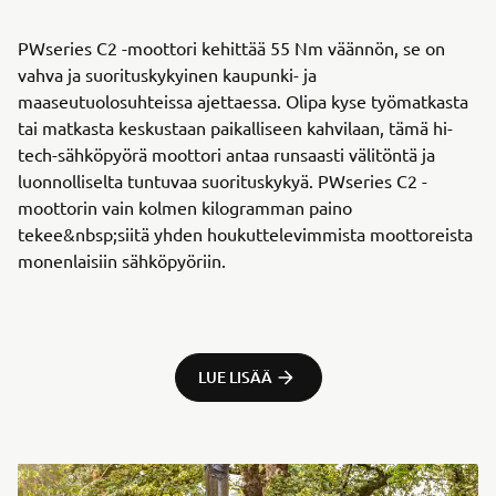
PWseries C2 -moottori kehittää 55 Nm väännön, se on
vahva ja suorituskykyinen kaupunki- ja
maaseutuolosuhteissa ajettaessa. Olipa kyse työmatkasta
tai matkasta keskustaan paikalliseen kahvilaan, tämä hi-
tech-sähköpyörä moottori antaa runsaasti välitöntä ja
luonnolliselta tuntuvaa suorituskykyä. PWseries C2 -
moottorin vain kolmen kilogramman paino
tekee&nbsp;siitä yhden houkuttelevimmista moottoreista
monenlaisiin sähköpyöriin.
LUE LISÄÄ