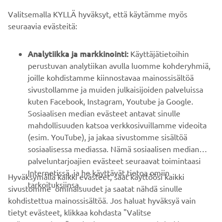
Valitsemalla KYLLÄ hyväksyt, että käytämme myös
B2B
seuraavia evästeitä:
YAMAHA MUUALLA
Analytiikka ja markkinointi:
Käyttäjätietoihin
perustuvan analytiikan avulla luomme kohderyhmiä,
joille kohdistamme kiinnostavaa mainossisältöä
ASIAKASTUKI
sivustollamme ja muiden julkaisijoiden palveluissa
kuten Facebook, Instagram, Youtube ja Google.
Sosiaalisen median evästeet antavat sinulle
UUTISKIRJE
mahdollisuuden katsoa verkkosivuillamme videoita
Ole ensimmäinen, joka kuulee uusimmista tarjouksista,
(esim. YouTube), ja jakaa sivustomme sisältöä
erikoistapahtumista, uusista julkaisuista ja paljon muuta...
sosiaalisessa mediassa. Nämä sosiaalisen median
palveluntarjoajien evästeet seuraavat toimintaasi
Internetissä, ja he käyttävät tietoa omiin
Hyväksymällä kaikki evästeet, saat käyttöösi kaikki
tarkoituksiinsa.
sivustomme ominaisuudet ja saatat nähdä sinulle
TILAA
kohdistettua mainossisältöä. Jos haluat hyväksyä vain
tietyt evästeet, klikkaa kohdasta "Valitse