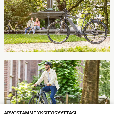
ARVOSTAMME YKSITYISYYTTÄSI