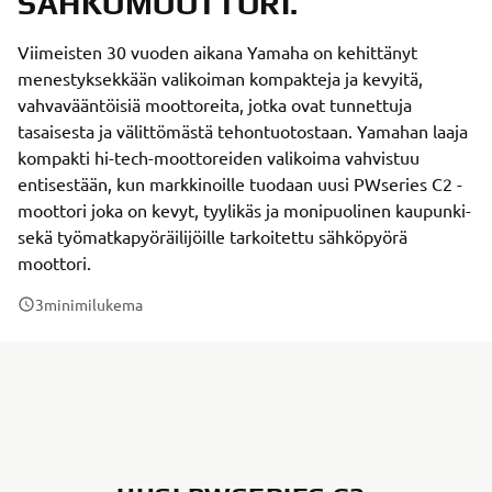
SÄHKÖMOOTTORI.
Viimeisten 30 vuoden aikana Yamaha on kehittänyt
menestyksekkään valikoiman kompakteja ja kevyitä,
vahvavääntöisiä moottoreita, jotka ovat tunnettuja
tasaisesta ja välittömästä tehontuotostaan. Yamahan laaja
kompakti hi-tech-moottoreiden valikoima vahvistuu
entisestään, kun markkinoille tuodaan uusi PWseries C2 -
moottori joka on kevyt, tyylikäs ja monipuolinen kaupunki-
sekä työmatkapyöräilijöille tarkoitettu sähköpyörä
moottori.
3
minimilukema