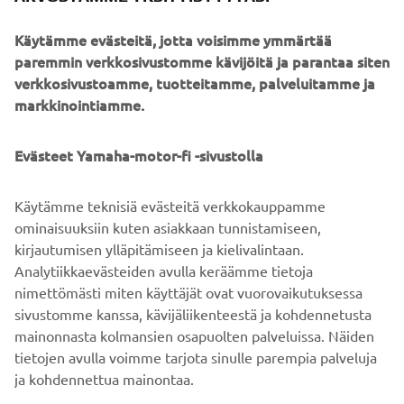
Käytämme evästeitä, jotta voisimme ymmärtää
paremmin verkkosivustomme kävijöitä ja parantaa siten
verkkosivustoamme, tuotteitamme, palveluitamme ja
markkinointiamme.
Evästeet Yamaha-motor-fi -sivustolla
Käytämme teknisiä evästeitä verkkokauppamme
ominaisuuksiin kuten asiakkaan tunnistamiseen,
kirjautumisen ylläpitämiseen ja kielivalintaan.
Analytiikkaevästeiden avulla keräämme tietoja
nimettömästi miten käyttäjät ovat vuorovaikutuksessa
sivustomme kanssa, kävijäliikenteestä ja kohdennetusta
mainonnasta kolmansien osapuolten palveluissa. Näiden
tietojen avulla voimme tarjota sinulle parempia palveluja
ja kohdennettua mainontaa.
YRITYS