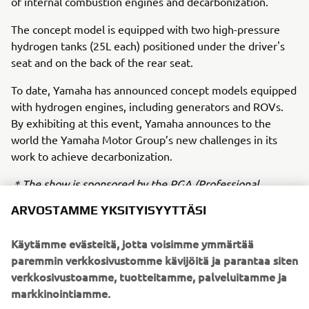
of internal combustion engines and decarbonization.
The concept model is equipped with two high-pressure
hydrogen tanks (25L each) positioned under the driver's
seat and on the back of the rear seat.
To date, Yamaha has announced concept models equipped
with hydrogen engines, including generators and ROVs.
By exhibiting at this event, Yamaha announces to the
world the Yamaha Motor Group’s new challenges in its
work to achieve decarbonization.
＊The show is sponsored by the PGA (Professional
Golfers’ Association) of America and is one of the biggest
ARVOSTAMME YKSITYISYYTTÄSI
events in the industry, bringing together products and
information related to the golf business from around the
Käytämme evästeitä, jotta voisimme ymmärtää
world. The event is held every January, and this year it is
paremmin verkkosivustomme kävijöitä ja parantaa siten
open to the public from January 24 to 26.
verkkosivustoamme, tuotteitamme, palveluitamme ja
markkinointiamme.