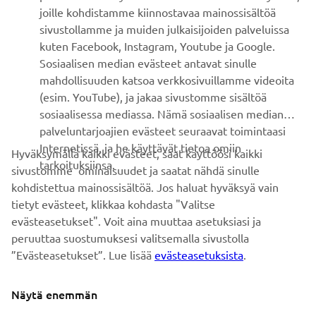
joille kohdistamme kiinnostavaa mainossisältöä
ASIAKASTUKI
sivustollamme ja muiden julkaisijoiden palveluissa
kuten Facebook, Instagram, Youtube ja Google.
Sosiaalisen median evästeet antavat sinulle
UUTISKIRJE
mahdollisuuden katsoa verkkosivuillamme videoita
Ole ensimmäinen, joka kuulee uusimmista tarjouksista,
(esim. YouTube), ja jakaa sivustomme sisältöä
erikoistapahtumista, uusista julkaisuista ja paljon muuta...
sosiaalisessa mediassa. Nämä sosiaalisen median
palveluntarjoajien evästeet seuraavat toimintaasi
Internetissä, ja he käyttävät tietoa omiin
Hyväksymällä kaikki evästeet, saat käyttöösi kaikki
tarkoituksiinsa.
sivustomme ominaisuudet ja saatat nähdä sinulle
TILAA
kohdistettua mainossisältöä. Jos haluat hyväksyä vain
tietyt evästeet, klikkaa kohdasta "Valitse
Lue tietosuojakäytäntömme saadaksesi tietää, miten
evästeasetukset". Voit aina muuttaa asetuksiasi ja
käsittelemme henkilötietojasi:
Tietosuoja ja evästeet -sivustolta
peruuttaa suostumuksesi valitsemalla sivustolla
”Evästeasetukset”. Lue lisää
evästeasetuksista
.
Finland (Finnish)
Näytä enemmän