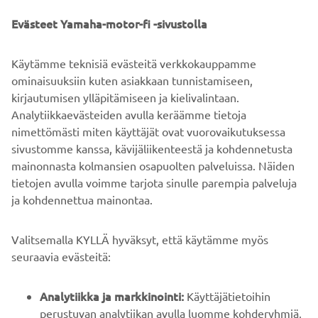
SEURAA
Evästeet Yamaha-motor-fi -sivustolla
1
/
3
Käytämme teknisiä evästeitä verkkokauppamme
ominaisuuksiin kuten asiakkaan tunnistamiseen,
Reference: PGA Show official website
kirjautumisen ylläpitämiseen ja kielivalintaan.
-
https://www.pgashow.com/
Analytiikkaevästeiden avulla keräämme tietoja
nimettömästi miten käyttäjät ovat vuorovaikutuksessa
sivustomme kanssa, kävijäliikenteestä ja kohdennetusta
mainonnasta kolmansien osapuolten palveluissa. Näiden
tietojen avulla voimme tarjota sinulle parempia palveluja
ja kohdennettua mainontaa.
YRITYS
Valitsemalla KYLLÄ hyväksyt, että käytämme myös
B2B
seuraavia evästeitä:
YAMAHA MUUALLA
Analytiikka ja markkinointi:
Käyttäjätietoihin
perustuvan analytiikan avulla luomme kohderyhmiä,