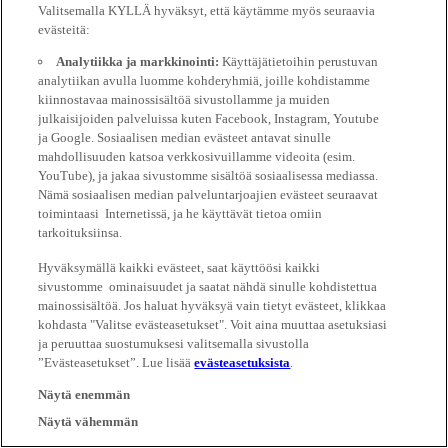
Valitsemalla KYLLÄ hyväksyt, että käytämme myös seuraavia
evästeitä:
Analytiikka ja markkinointi:
Käyttäjätietoihin perustuvan
analytiikan avulla luomme kohderyhmiä, joille kohdistamme
kiinnostavaa mainossisältöä sivustollamme ja muiden
julkaisijoiden palveluissa kuten Facebook, Instagram, Youtube
ja Google. Sosiaalisen median evästeet antavat sinulle
mahdollisuuden katsoa verkkosivuillamme videoita (esim.
YouTube), ja jakaa sivustomme sisältöä sosiaalisessa mediassa.
Nämä sosiaalisen median palveluntarjoajien evästeet seuraavat
toimintaasi Internetissä, ja he käyttävät tietoa omiin
tarkoituksiinsa.
Hyväksymällä kaikki evästeet, saat käyttöösi kaikki
sivustomme ominaisuudet ja saatat nähdä sinulle kohdistettua
mainossisältöä. Jos haluat hyväksyä vain tietyt evästeet, klikkaa
kohdasta "Valitse evästeasetukset". Voit aina muuttaa asetuksiasi
ja peruuttaa suostumuksesi valitsemalla sivustolla
”Evästeasetukset”. Lue lisää
evästeasetuksista
.
Näytä enemmän
Näytä vähemmän