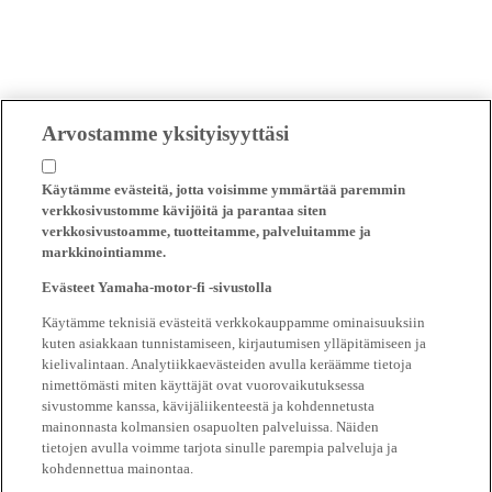
Arvostamme yksityisyyttäsi
Käytämme evästeitä, jotta voisimme ymmärtää paremmin
verkkosivustomme kävijöitä ja parantaa siten
verkkosivustoamme, tuotteitamme, palveluitamme ja
markkinointiamme.
Evästeet Yamaha-motor-fi -sivustolla
Käytämme teknisiä evästeitä verkkokauppamme ominaisuuksiin
kuten asiakkaan tunnistamiseen, kirjautumisen ylläpitämiseen ja
kielivalintaan. Analytiikkaevästeiden avulla keräämme tietoja
nimettömästi miten käyttäjät ovat vuorovaikutuksessa
sivustomme kanssa, kävijäliikenteestä ja kohdennetusta
mainonnasta kolmansien osapuolten palveluissa. Näiden
tietojen avulla voimme tarjota sinulle parempia palveluja ja
kohdennettua mainontaa.