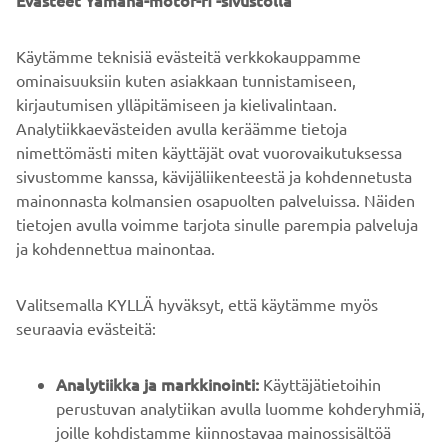
Evästeet Yamaha-motor-fi -sivustolla
Käytämme teknisiä evästeitä verkkokauppamme
ominaisuuksiin kuten asiakkaan tunnistamiseen,
kirjautumisen ylläpitämiseen ja kielivalintaan.
DISCOVER MORE
Analytiikkaevästeiden avulla keräämme tietoja
nimettömästi miten käyttäjät ovat vuorovaikutuksessa
sivustomme kanssa, kävijäliikenteestä ja kohdennetusta
mainonnasta kolmansien osapuolten palveluissa. Näiden
tietojen avulla voimme tarjota sinulle parempia palveluja
ja kohdennettua mainontaa.
YRITYS
Valitsemalla KYLLÄ hyväksyt, että käytämme myös
B2B
seuraavia evästeitä:
YAMAHA MUUALLA
Analytiikka ja markkinointi:
Käyttäjätietoihin
perustuvan analytiikan avulla luomme kohderyhmiä,
joille kohdistamme kiinnostavaa mainossisältöä
ASIAKASTUKI