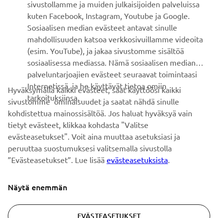
sivustollamme ja muiden julkaisijoiden palveluissa
kuten Facebook, Instagram, Youtube ja Google.
Sosiaalisen median evästeet antavat sinulle
UUTISKIRJE
mahdollisuuden katsoa verkkosivuillamme videoita
Ole ensimmäinen, joka kuulee uusimmista tarjouksista,
(esim. YouTube), ja jakaa sivustomme sisältöä
erikoistapahtumista, uusista julkaisuista ja paljon muuta...
sosiaalisessa mediassa. Nämä sosiaalisen median
palveluntarjoajien evästeet seuraavat toimintaasi
Internetissä, ja he käyttävät tietoa omiin
Hyväksymällä kaikki evästeet, saat käyttöösi kaikki
tarkoituksiinsa.
sivustomme ominaisuudet ja saatat nähdä sinulle
TILAA
kohdistettua mainossisältöä. Jos haluat hyväksyä vain
tietyt evästeet, klikkaa kohdasta "Valitse
Lue tietosuojakäytäntömme saadaksesi tietää, miten
evästeasetukset". Voit aina muuttaa asetuksiasi ja
käsittelemme henkilötietojasi:
Tietosuoja ja evästeet -sivustolta
peruuttaa suostumuksesi valitsemalla sivustolla
”Evästeasetukset”. Lue lisää
evästeasetuksista
.
Finland (Finnish)
Näytä enemmän
EVÄSTEASETUKSET