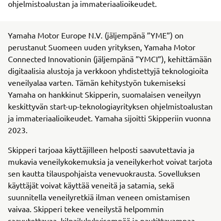
ohjelmistoalustan ja immateriaalioikeudet.
Yamaha Motor Europe N.V. (jäljempänä ”YME”) on
perustanut Suomeen uuden yrityksen, Yamaha Motor
Connected Innovationin (jäljempänä ”YMCI”), kehittämään
digitaalisia alustoja ja verkkoon yhdistettyjä teknologioita
veneilyalaa varten. Tämän kehitystyön tukemiseksi
Yamaha on hankkinut Skipperin, suomalaisen veneilyyn
keskittyvän start-up-teknologiayrityksen ohjelmistoalustan
ja immateriaalioikeudet. Yamaha sijoitti Skipperiin vuonna
2023.
Skipperi tarjoaa käyttäjilleen helposti saavutettavia ja
mukavia veneilykokemuksia ja veneilykerhot voivat tarjota
sen kautta tilauspohjaista venevuokrausta. Sovelluksen
käyttäjät voivat käyttää veneitä ja satamia, sekä
suunnitella veneilyretkiä ilman veneen omistamisen
vaivaa. Skipperi tekee veneilystä helpommin
saavutettavaa, kilpailukykyisempää ja nautittavampaa