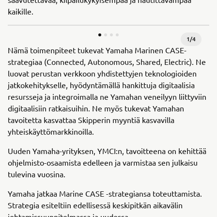
kaikille.
1
/
4
Nämä toimenpiteet tukevat Yamaha Marinen CASE-
strategiaa (Connected, Autonomous, Shared, Electric). Ne
luovat perustan verkkoon yhdistettyjen teknologioiden
jatkokehitykselle, hyödyntämällä hankittuja digitaalisia
resursseja ja integroimalla ne Yamahan veneilyyn liittyviin
digitaalisiin ratkaisuihin. Ne myös tukevat Yamahan
tavoitetta kasvattaa Skipperin myyntiä kasvavilla
yhteiskäyttömarkkinoilla.
Uuden Yamaha-yrityksen, YMCI:n, tavoitteena on kehittää
ohjelmisto-osaamista edelleen ja varmistaa sen julkaisu
tulevina vuosina.
Yamaha jatkaa Marine CASE -strategiansa toteuttamista.
Strategia esiteltiin edellisessä keskipitkän aikavälin
johtamissuunnitelmassa ja uudessa