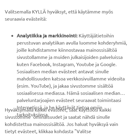
Valitsemalla KYLLÄ hyväksyt, että käytämme myös
B2B
seuraavia evästeitä:
YAMAHA MUUALLA
Analytiikka ja markkinointi:
Käyttäjätietoihin
perustuvan analytiikan avulla luomme kohderyhmiä,
joille kohdistamme kiinnostavaa mainossisältöä
ASIAKASTUKI
sivustollamme ja muiden julkaisijoiden palveluissa
kuten Facebook, Instagram, Youtube ja Google.
Sosiaalisen median evästeet antavat sinulle
UUTISKIRJE
mahdollisuuden katsoa verkkosivuillamme videoita
Ole ensimmäinen, joka kuulee uusimmista tarjouksista,
(esim. YouTube), ja jakaa sivustomme sisältöä
erikoistapahtumista, uusista julkaisuista ja paljon muuta...
sosiaalisessa mediassa. Nämä sosiaalisen median
palveluntarjoajien evästeet seuraavat toimintaasi
Internetissä, ja he käyttävät tietoa omiin
Hyväksymällä kaikki evästeet, saat käyttöösi kaikki
tarkoituksiinsa.
sivustomme ominaisuudet ja saatat nähdä sinulle
TILAA
kohdistettua mainossisältöä. Jos haluat hyväksyä vain
tietyt evästeet, klikkaa kohdasta "Valitse