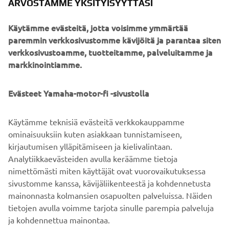
ARVOSTAMME YKSITYISYYTTÄSI
Edustaja
Konsta Hansson
Käytämme evästeitä, jotta voisimme ymmärtää
Pääsijoittaja
100% Yamaha Motor Europe N. V.
paremmin verkkosivustomme kävijöitä ja parantaa siten
verkkosivustoamme, tuotteitamme, palveluitamme ja
Työntekijöiden
Noin 15
markkinointiamme.
määrä
Liiketoiminnan
Ohjelmistokehitys, käyttö ja
Evästeet Yamaha-motor-fi -sivustolla
yleiskatsaus
kunnossapito
Käytämme teknisiä evästeitä verkkokauppamme
ominaisuuksiin kuten asiakkaan tunnistamiseen,
kirjautumisen ylläpitämiseen ja kielivalintaan.
LISÄÄ UUTISIA
Analytiikkaevästeiden avulla keräämme tietoja
nimettömästi miten käyttäjät ovat vuorovaikutuksessa
sivustomme kanssa, kävijäliikenteestä ja kohdennetusta
mainonnasta kolmansien osapuolten palveluissa. Näiden
tietojen avulla voimme tarjota sinulle parempia palveluja
ja kohdennettua mainontaa.
YRITYS