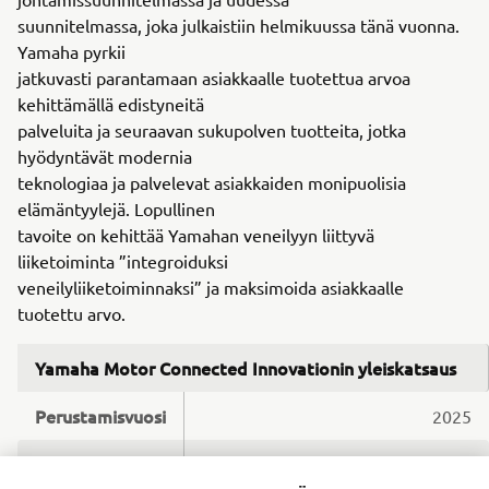
suunnitelmassa, joka julkaistiin helmikuussa tänä vuonna.
Yamaha pyrkii
jatkuvasti parantamaan asiakkaalle tuotettua arvoa
kehittämällä edistyneitä
palveluita ja seuraavan sukupolven tuotteita, jotka
hyödyntävät modernia
teknologiaa ja palvelevat asiakkaiden monipuolisia
elämäntyylejä. Lopullinen
tavoite on kehittää Yamahan veneilyyn liittyvä
liiketoiminta ”integroiduksi
veneilyliiketoiminnaksi” ja maksimoida asiakkaalle
tuotettu arvo.
Yamaha Motor Connected Innovationin yleiskatsaus
Perustamisvuosi
2025
Sijainti
Espoo, Suomi