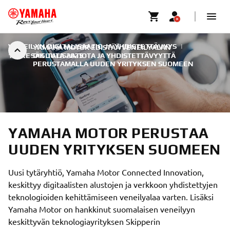
VENEILYN DIGITALISAATIO JA YHDISTETTÄVYYS
|
YAMAHA MOTOR EDISTÄÄ VENEILYALAN
11. KESÄKUUTA 2025
DIGITALISAATIOTA JA YHDISTETTÄVYYTTÄ
PERUSTAMALLA UUDEN YRITYKSEN SUOMEEN
YAMAHA MOTOR PERUSTAA
UUDEN YRITYKSEN SUOMEEN
Uusi tytäryhtiö, Yamaha Motor Connected Innovation,
keskittyy digitaalisten alustojen ja verkkoon yhdistettyjen
teknologioiden kehittämiseen veneilyalaa varten. Lisäksi
Yamaha Motor on hankkinut suomalaisen veneilyyn
keskittyvän teknologiayrityksen Skipperin